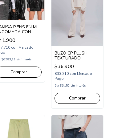
AMISA PIENS EN MI
NGOMADA CON
OLSILLO (PM245671)
41.900
37.710
con
Mercado
ago
BUZO CP PLUSH
TEXTURADO
x
$6.983,33
sin interés
(CP265212)
$36.900
Comprar
$33.210
con
Mercado
Pago
6
x
$6.150
sin interés
Comprar