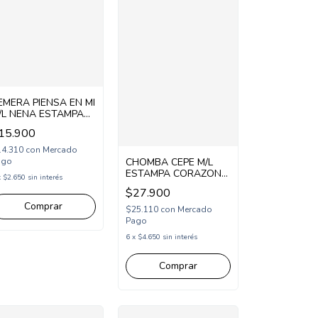
EMERA PIENSA EN MI
/L NENA ESTAMPA
N MANGAS
15.900
PM245621)
14.310
con
Mercado
ago
CHOMBA CEPE M/L
ESTAMPA CORAZON
x
$2.650
sin interés
(CP265217)
$27.900
Comprar
$25.110
con
Mercado
Pago
6
x
$4.650
sin interés
Comprar