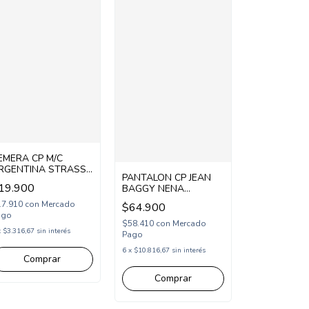
EMERA CP M/C
RGENTINA STRASS
PANTALON CP JEAN
CP265226)
19.900
BAGGY NENA
(CP265115)
17.910
con
Mercado
$64.900
ago
$58.410
con
Mercado
x
$3.316,67
sin interés
Pago
6
x
$10.816,67
sin interés
Comprar
Comprar