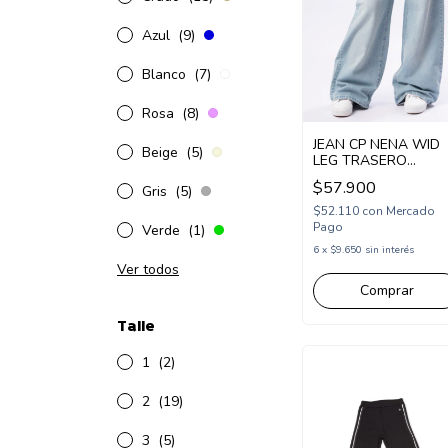
Azul
(9)
Blanco
(7)
Rosa
(8)
JEAN CP NENA WID
Beige
(5)
LEG TRASERO
ESTAMPA 23
$57.900
Gris
(5)
(CP264401)
$52.110
con
Mercado
Pago
Verde
(1)
6
x
$9.650
sin interés
Ver todos
Comprar
Talle
1
(2)
2
(19)
3
(5)