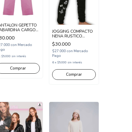
ANTALON GEPETTO
ABARDINA CARGO
JOGGING COMPACTO
IDE LEG (GT255103)
NENA RUSTICO
30.000
ESTAMPA MARIPOSAS
$30.000
27.000
con
Mercado
(COM253278)
ago
$27.000
con
Mercado
Pago
x
$5.000
sin interés
6
x
$5.000
sin interés
Comprar
Comprar