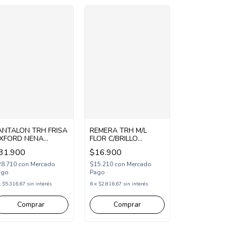
ANTALON TRH FRISA
REMERA TRH M/L
XFORD NENA
FLOR C/BRILLO
P2637351)
(P2637252)
31.900
$16.900
28.710
con
Mercado
$15.210
con
Mercado
ago
Pago
x
$5.316,67
sin interés
6
x
$2.816,67
sin interés
Comprar
Comprar