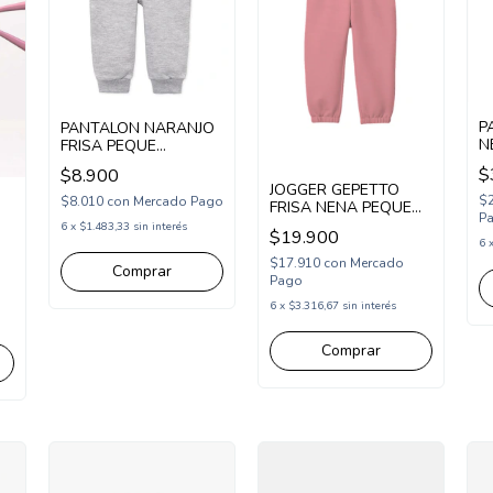
P
PANTALON NARANJO
N
FRISA PEQUE
W
(NA264258)
$
$8.900
JOGGER GEPETTO
$
$8.010
con
Mercado Pago
FRISA NENA PEQUE
P
(GT291343)
6
x
$1.483,33
sin interés
$19.900
6
$17.910
con
Mercado
Comprar
Pago
6
x
$3.316,67
sin interés
Comprar