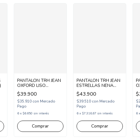
S
PANTALON TRH JEAN
PANTALON TRH JEAN
P
)
OXFORD LISO
ESTRELLAS NENA
O
(P2637359)
(P2637357)
(
$39.900
$43.900
$
$35.910
con
Mercado
$39.510
con
Mercado
$
Pago
Pago
P
6
x
$6.650
sin interés
6
x
$7.316,67
sin interés
6
Comprar
Comprar