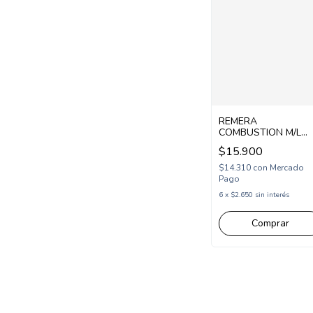
REMERA
COMBUSTION M/L
NENA LISA AISILIN
$15.900
(CB71541)
$14.310
con
Mercado
Pago
6
x
$2.650
sin interés
Comprar