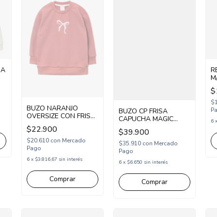
R
NA
M
E
$
(
$
BUZO NARANJO
P
BUZO CP FRISA
OVERSIZE CON FRISA
CAPUCHA MAGIC
6
NENA ESTAMPA
LONDON (CP253200)
$22.900
MOÑOS (NA264862)
$39.900
$20.610
con
Mercado
$35.910
con
Mercado
Pago
Pago
6
x
$3.816,67
sin interés
6
x
$6.650
sin interés
Comprar
Comprar