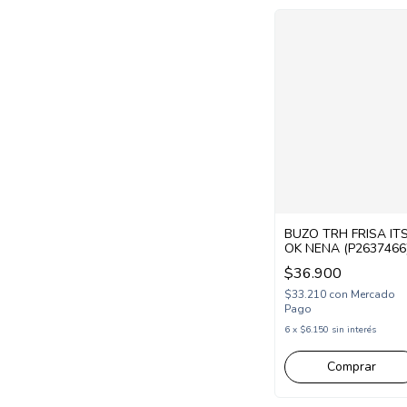
BUZO TRH FRISA IT
OK NENA (P2637466
$36.900
$33.210
con
Mercado
Pago
6
x
$6.150
sin interés
Comprar