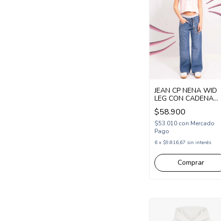
JEAN CP NENA WID
LEG CON CADENA
BLANCA (CP252410)
$58.900
$53.010
con
Mercado
Pago
6
x
$9.816,67
sin interés
Comprar