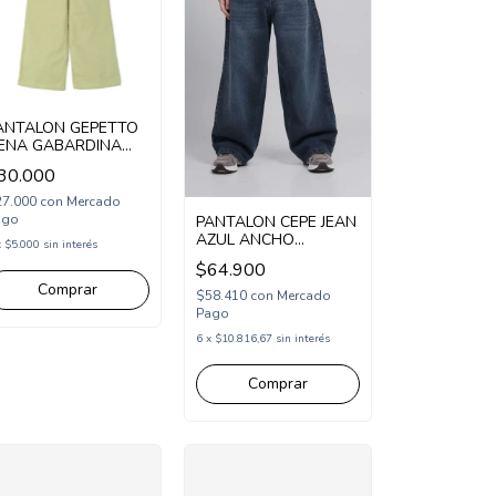
ANTALON GEPETTO
ENA GABARDINA
ID LEG (GT265103)
30.000
27.000
con
Mercado
ago
PANTALON CEPE JEAN
AZUL ANCHO
x
$5.000
sin interés
(CP265114)
$64.900
Comprar
$58.410
con
Mercado
Pago
6
x
$10.816,67
sin interés
Comprar