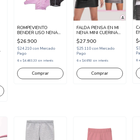
C
ROMPEVIENTO
FALDA PIENSA EN MI
E
BENDER LISO NENA
NENA MINI CUERINA
B
(BE2434033)
(PM245688)
$
$26.900
$27.900
$
$24.210
con
Mercado
$25.110
con
Mercado
P
Pago
Pago
6
6
x
$4.483,33
sin interés
6
x
$4.650
sin interés
Comprar
Comprar