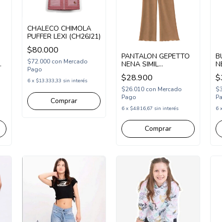
CHALECO CHIMOLA
PUFFER LEXI (CH26J21)
$80.000
PANTALON GEPETTO
B
$72.000
con
Mercado
NENA SIMIL
N
Pago
CORDEROY
F
$28.900
$
(GT295340)
6
x
$13.333,33
sin interés
$26.010
con
Mercado
$
Pago
P
Comprar
6
x
$4.816,67
sin interés
6
Comprar