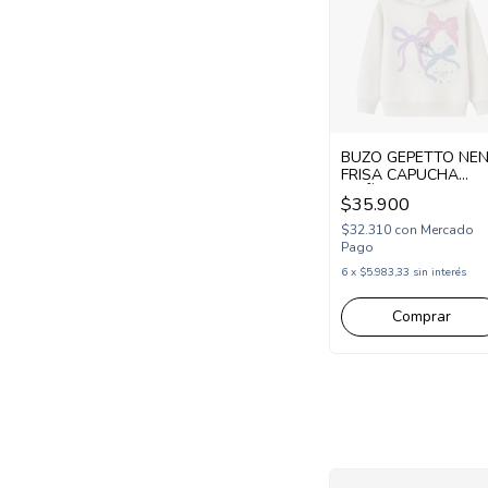
BUZO GEPETTO NE
FRISA CAPUCHA
MOÑOS (GT295321)
$35.900
$32.310
con
Mercado
Pago
6
x
$5.983,33
sin interés
Comprar