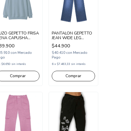
UZO GEPETTO FRISA
PANTALON GEPETTO
ENA CAPUSHA
JEAN WIDE LEG
LOWERS (GT295323)
(GT295105)
39.900
$44.900
35.910
con
Mercado
$40.410
con
Mercado
ago
Pago
x
$6.650
sin interés
6
x
$7.483,33
sin interés
Comprar
Comprar