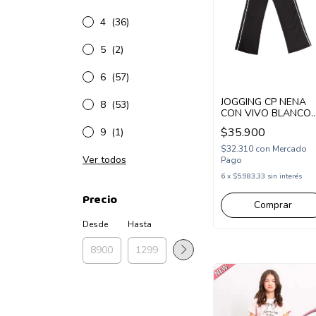
4
(36)
5
(2)
6
(57)
JOGGING CP NENA
8
(53)
CON VIVO BLANCO
AL COSTADO
$35.900
9
(1)
(CP264417)
$32.310
con
Mercado
Ver todos
Pago
6
x
$5.983,33
sin interés
Precio
Comprar
Desde
Hasta