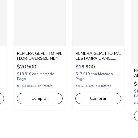
REMERA GEPETTO M/L
REMERA GEPETTO M/L
FLOR OVERSIZE NENA
EESTAMPA DANCE
(GT295312)
NENA (GT295304)
$20.900
$19.900
R
$18.810
con
Mercado
$17.910
con
Mercado
A
Pago
Pago
(
$
6
x
$3.483,33
sin interés
6
x
$3.316,67
sin interés
$
P
Comprar
Comprar
6