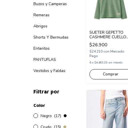
Buzos y Camperas
Remeras
Abrigos
SUETER GEPETTO
CASHMERE CUELLO
Shorts Y Bermudas
REDONDO
$26.900
(GT295327)
Enteritos
$24.210
con
Mercado
Pago
PANTUFLAS
6
x
$4.483,33
sin interés
Vestidos y Faldas
Comprar
Filtrar por
Color
Negro
(17)
Crudo
(15)