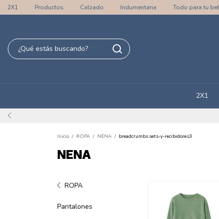
2X1
Productos
Calzado
Indumentaria
Todo para tu be
2X1
Inicio
/
ROPA
/
NENA
/
breadcrumbs.sets-y-recibidores3
NENA
ROPA
Pantalones