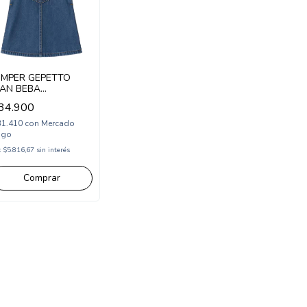
UMPER GEPETTO
EAN BEBA
GT291120)
34.900
31.410
con
Mercado
ago
x
$5.816,67
sin interés
Comprar