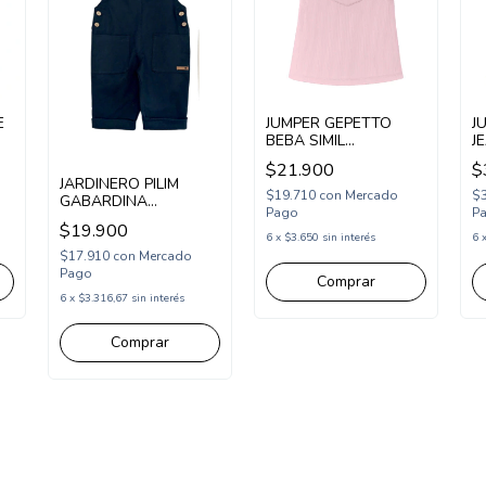
E
JUMPER GEPETTO
J
BEBA SIMIL
J
COREDEROY PEQUE
(
$21.900
$
(GT291330)
JARDINERO PILIM
$19.710
con
Mercado
$
GABARDINA
Pago
P
(PI251715)
$19.900
6
x
$3.650
sin interés
6
$17.910
con
Mercado
Pago
Comprar
6
x
$3.316,67
sin interés
Comprar