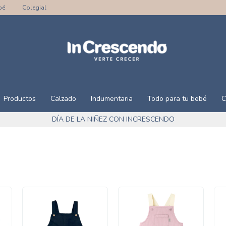
bé
Colegial
Productos
Calzado
Indumentaria
Todo para tu bebé
C
DÍA DE LA NIÑEZ CON INCRESCENDO