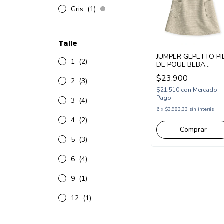
Gris
(1)
Talle
JUMPER GEPETTO PI
1
(2)
DE POUL BEBA
(GT292330)
$23.900
2
(3)
$21.510
con
Mercado
Pago
3
(4)
6
x
$3.983,33
sin interés
4
(2)
Comprar
5
(3)
6
(4)
9
(1)
12
(1)