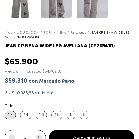
Inicio
/
LIQUIDACIÓN
/
ROPA
/
NENA
/
Pantalones
/
JEAN CP NENA WIDE LEG
AVELLANA (CP265410)
JEAN CP NENA WIDE LEG AVELLANA (CP265410)
$65.900
Precio sin impuestos
$54.462,81
$59.310
con
Mercado Pago
6
x
$10.983,33
sin interés
Talle
12
14
16
18
6
8