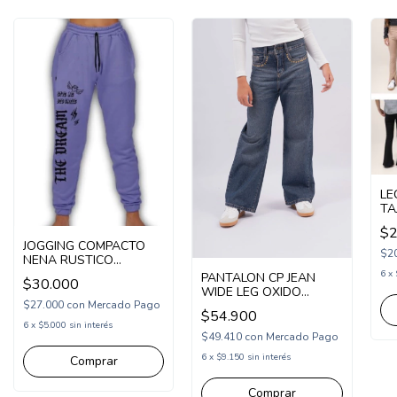
LE
TA
(C
$2
JOGGING COMPACTO
$2
NENA RUSTICO
ESTAMPA THE DREAM
6
x
PANTALON CP JEAN
$30.000
(COM253277)
WIDE LEG OXIDO
$27.000
con
Mercado Pago
(CP253400)
$54.900
6
x
$5.000
sin interés
$49.410
con
Mercado Pago
6
x
$9.150
sin interés
Comprar
Comprar