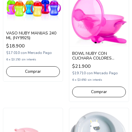
VASO NUBY MANIJAS 240
ML (NY9925)
$18.900
$17.010
con
Mercado Pago
BOWL NUBY CON
CUCHARA COLORES
6
x
$3.150
sin interés
(NY5419)
$21.900
$19.710
con
Mercado Pago
6
x
$3.650
sin interés