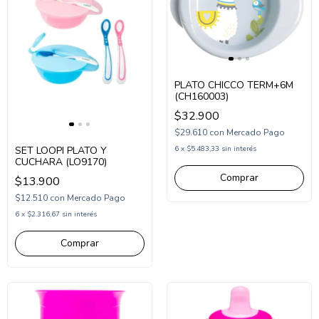
PLATO CHICCO TERM+6M
(CH160003)
$32.900
$29.610
con
Mercado Pago
SET LOOPI PLATO Y
6
x
$5.483,33
sin interés
CUCHARA (LO9170)
$13.900
$12.510
con
Mercado Pago
6
x
$2.316,67
sin interés