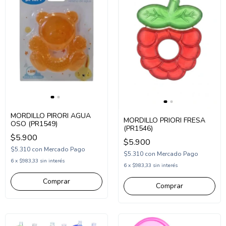
MORDILLO PIRORI AGUA
MORDILLO PRIORI FRESA
OSO (PR1549)
(PR1546)
$5.900
$5.900
$5.310
con
Mercado Pago
$5.310
con
Mercado Pago
6
x
$983,33
sin interés
6
x
$983,33
sin interés