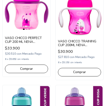
VASO CHICCO PERFECT
VASO CHICCO TRAINING
CUP 200 ML NENA
CUP 200ML NENA
(CH069511)
$33.900
(CH069211)
$30.900
$30.510
con
Mercado Pago
$27.810
con
Mercado Pago
6
x
$5.650
sin interés
6
x
$5.150
sin interés