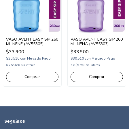
VASO AVENT EASY SIP 260
VASO AVENT EASY SIP 260
ML NENE (AV55305)
ML NENA (AV55303)
$33.900
$33.900
$30.510
con
Mercado Pago
$30.510
con
Mercado Pago
6
x
$5.650
sin interés
6
x
$5.650
sin interés
Seguinos