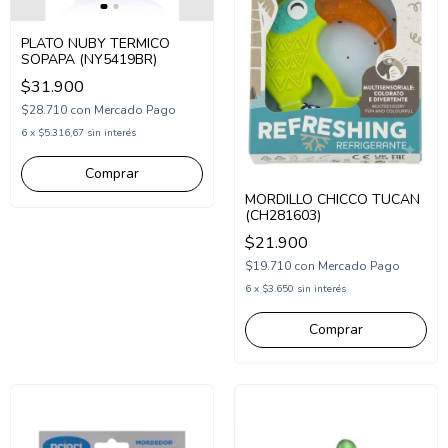
PLATO NUBY TERMICO
SOPAPA (NY5419BR)
$31.900
$28.710
con
Mercado Pago
6
x
$5.316,67
sin interés
MORDILLO CHICCO TUCAN
(CH281603)
$21.900
$19.710
con
Mercado Pago
6
x
$3.650
sin interés