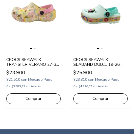
CROCS SEAWALK
CROCS SEAWALK
TRANSFER VERANO 27-34
SEABAND DULCE 19-26
AMARILLO (SW940/1AM)
VERDE (SW175VE)
$23.900
$25.900
$21.510
con
Mercado Pago
$23.310
con
Mercado Pago
6
x
$3.983,33
sin interés
6
x
$4.316,67
sin interés