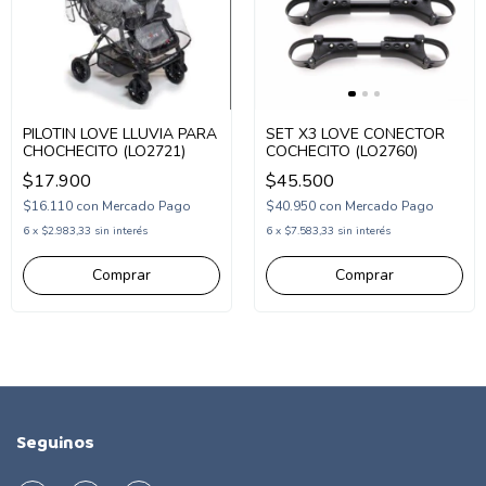
SET X3 LOVE CONECTOR
PILOTIN LOVE LLUVIA PARA
COCHECITO (LO2760)
CHOCHECITO (LO2721)
$45.500
$17.900
$40.950
con
Mercado Pago
$16.110
con
Mercado Pago
6
x
$7.583,33
sin interés
6
x
$2.983,33
sin interés
Seguinos