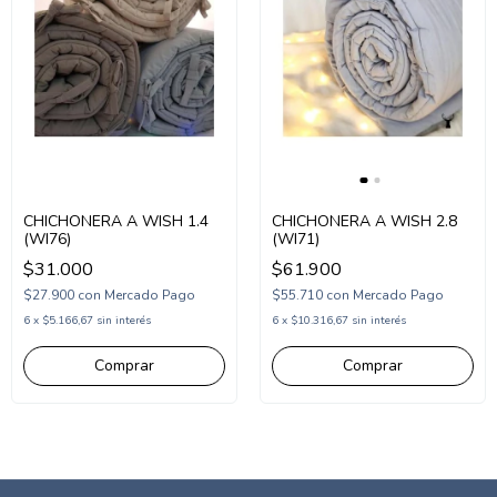
CHICHONERA A WISH 1.4
CHICHONERA A WISH 2.8
(WI76)
(WI71)
$31.000
$61.900
$27.900
con
Mercado Pago
$55.710
con
Mercado Pago
6
x
$5.166,67
sin interés
6
x
$10.316,67
sin interés