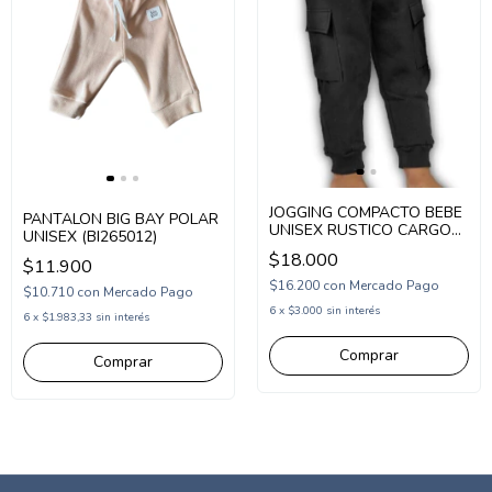
JOGGING COMPACTO BEBE
PANTALON BIG BAY POLAR
UNISEX RUSTICO CARGO
UNISEX (BI265012)
(COM253308)
$18.000
$11.900
$16.200
con
Mercado Pago
$10.710
con
Mercado Pago
6
x
$3.000
sin interés
6
x
$1.983,33
sin interés
Comprar
Comprar