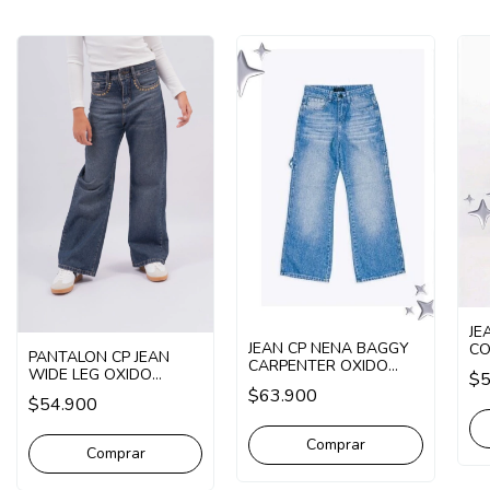
JE
JEAN CP NENA BAGGY
CO
PANTALON CP JEAN
CARPENTER OXIDO
A 
WIDE LEG OXIDO
$5
(CP252405)
CI
(CP253400)
$63.900
$54.900
Comprar
Comprar