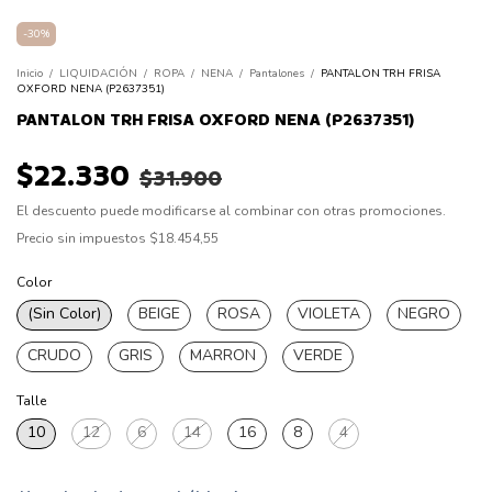
-
30
%
Inicio
/
LIQUIDACIÓN
/
ROPA
/
NENA
/
Pantalones
/
PANTALON TRH FRISA
OXFORD NENA (P2637351)
PANTALON TRH FRISA OXFORD NENA (P2637351)
$22.330
$31.900
El descuento puede modificarse al combinar con otras promociones.
Precio sin impuestos
$18.454,55
Color
(Sin Color)
BEIGE
ROSA
VIOLETA
NEGRO
CRUDO
GRIS
MARRON
VERDE
Talle
10
12
6
14
16
8
4