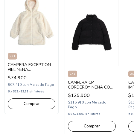
2X1
CAMPERA EXCEPTION
PIEL NENA
(EX26MAS10)
2X1
2X
$74.900
CAMPERA CP
CA
$67.410
con
Mercado Pago
CORDEROY NENA CON
IM
CORDERITO POR
CO
6
x
$12.483,33
sin interés
$129.900
$1
DENTRO (CP265503)
(C
$116.910
con
Mercado
$1
Comprar
Pago
Pa
6
x
$21.650
sin interés
6
x
Comprar