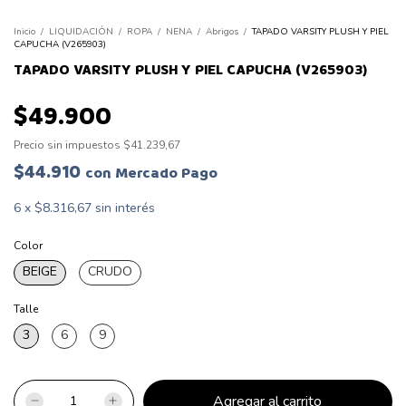
Inicio
/
LIQUIDACIÓN
/
ROPA
/
NENA
/
Abrigos
/
TAPADO VARSITY PLUSH Y PIEL
CAPUCHA (V265903)
TAPADO VARSITY PLUSH Y PIEL CAPUCHA (V265903)
$49.900
Precio sin impuestos
$41.239,67
$44.910
con
Mercado Pago
6
x
$8.316,67
sin interés
Color
BEIGE
CRUDO
Talle
3
6
9