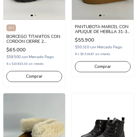
PANTUBOTA MARCEL CON
2X1
APLIQUE DE HEBILLA 31-38
BORCEGO TITANITOS CON
(1MLEDA)
$55.900
CORDON CIERRE 2
HEBILLAS 32-36 (1TO1812)
$50.310
con
Mercado Pago
$65.000
6
x
$9.316,67
sin interés
$58.500
con
Mercado Pago
6
x
$10.833,33
sin interés
Comprar
Comprar