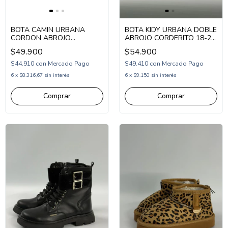
BOTA CAMIN URBANA
BOTA KIDY URBANA DOBLE
CORDON ABROJO
ABROJO CORDERITO 18-24
LENTEJUELAS SINTETICO
(KD81655)
$49.900
$54.900
29-37 BLANCO ROSA
(CM3547/1BRS)
$44.910
con
Mercado Pago
$49.410
con
Mercado Pago
6
x
$8.316,67
sin interés
6
x
$9.150
sin interés
Comprar
Comprar