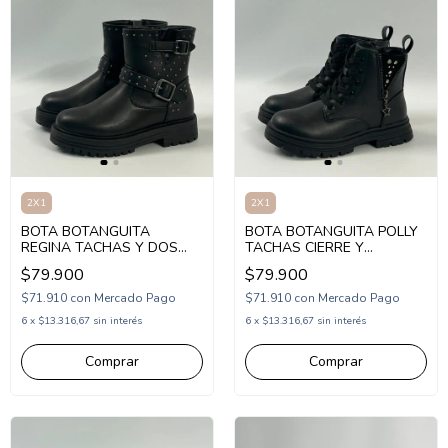
2X1
2X1
BOTA BOTANGUITA
BOTA BOTANGUITA POLLY
REGINA TACHAS Y DOS
TACHAS CIERRE Y
HEBILLAS 30-36 (1BOREG)
CORDON 30-36
$79.900
$79.900
(1BOPOLLY)
$71.910
con
Mercado Pago
$71.910
con
Mercado Pago
6
x
$13.316,67
sin interés
6
x
$13.316,67
sin interés
Comprar
Comprar