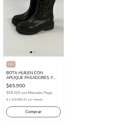
2X1
BOTA HUILEN CON
APLIQUE PASADORES Y
CIERRE 27-36 (1HUANYE)
$65.900
$59.310
con
Mercado Pago
6
x
$10.983,33
sin interés
Comprar