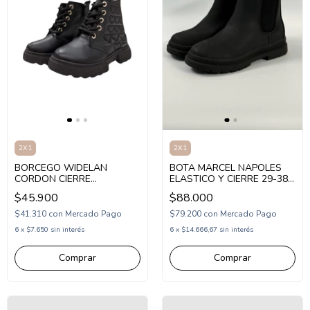
2X1
2X1
BORCEGO WIDELAN
BOTA MARCEL NAPOLES
CORDON CIERRE
ELASTICO Y CIERRE 29-38
SINTETICO CORAZONES
NEGRO (MNAP/1N)
$45.900
$88.000
21-26 NEGRO (WD1521N)
$41.310
con
Mercado Pago
$79.200
con
Mercado Pago
6
x
$7.650
sin interés
6
x
$14.666,67
sin interés
Comprar
Comprar