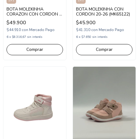
2X1
2X1
BOTA MOLEKINHA
BOTA MOLEKINHA CON
CORAZON CON CORDON Y
CORDON 20-26 (MK65122)
CIERRE 20-26 (MK65342)
$49.900
$45.900
$44.910
con
Mercado Pago
$41.310
con
Mercado Pago
6
x
$8.316,67
sin interés
6
x
$7.650
sin interés
Comprar
Comprar