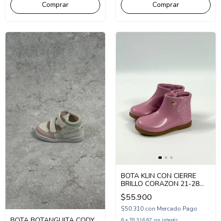
Comprar
Comprar
BOTA KLIN CON CIERRE
BRILLO CORAZON 21-28
(KL168062)
$55.900
$50.310
con
Mercado Pago
BOTA BOTANGUITA CODY
6
x
$9.316,67
sin interés