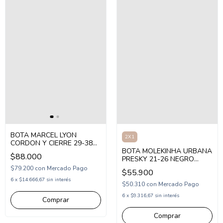
BOTA MARCEL LYON
2X1
CORDON Y CIERRE 29-38
NEGRO (MLYON/1N)
BOTA MOLEKINHA URBANA
$88.000
PRESKY 21-26 NEGRO
(MK5100N)
$79.200
con
Mercado Pago
$55.900
6
x
$14.666,67
sin interés
$50.310
con
Mercado Pago
6
x
$9.316,67
sin interés
Comprar
Comprar