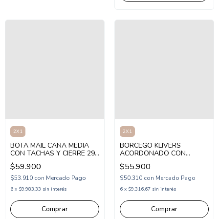
2X1
2X1
BOTA MAIL CAÑA MEDIA
BORCEGO KLIVERS
CON TACHAS Y CIERRE 29-
ACORDONADO CON
36 NEGRO (MROK12/1N)
PLATAFORMA 28-36
$59.900
$55.900
NEGRO (KV0205/1N)
$53.910
con
Mercado Pago
$50.310
con
Mercado Pago
6
x
$9.983,33
sin interés
6
x
$9.316,67
sin interés
Comprar
Comprar