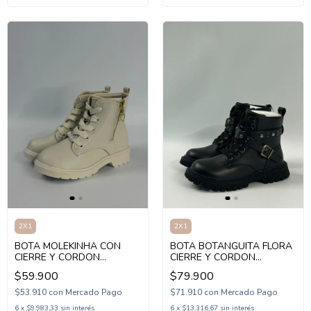
2X1
2X1
BOTA MOLEKINHA CON
BOTA BOTANGUITA FLORA
CIERRE Y CORDON
CIERRE Y CORDON
CORAZON 27-37
TACHAS 30-36 (1BOFLORA)
$59.900
$79.900
(1MK41462)
$53.910
con
Mercado Pago
$71.910
con
Mercado Pago
6
x
$9.983,33
sin interés
6
x
$13.316,67
sin interés