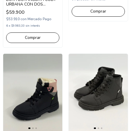
URBANA CON DOS
ABROJOS 20-25 ROSA
Comprar
$59.900
(BOCODYRS)
$53.910
con
Mercado Pago
6
x
$9.983,33
sin interés
Comprar