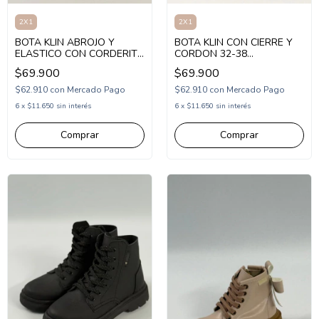
2X1
2X1
BOTA KLIN ABROJO Y
BOTA KLIN CON CIERRE Y
ELASTICO CON CORDERITO
CORDON 32-38
32-38 (1KL366013)
(1KL366001)
$69.900
$69.900
$62.910
con
Mercado Pago
$62.910
con
Mercado Pago
6
x
$11.650
sin interés
6
x
$11.650
sin interés
Comprar
Comprar