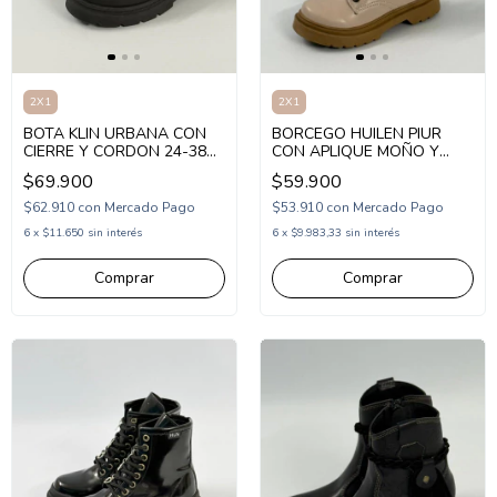
2X1
2X1
BOTA KLIN URBANA CON
BORCEGO HUILEN PIUR
CIERRE Y CORDON 24-38
CON APLIQUE MOÑO Y
(1KL365006)
CORDON 21-26 (HUPIUR)
$69.900
$59.900
$62.910
con
Mercado Pago
$53.910
con
Mercado Pago
6
x
$11.650
sin interés
6
x
$9.983,33
sin interés
Comprar
Comprar