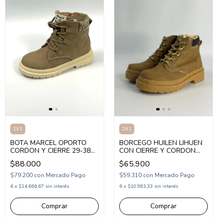
2X1
2X1
BOTA MARCEL OPORTO
BORCEGO HUILEN LIHUEN
CORDON Y CIERRE 29-38
CON CIERRE Y CORDON
BEIGE (MOPOR/1BE)
27-36 (1HULIHUE)
$88.000
$65.900
$79.200
con
Mercado Pago
$59.310
con
Mercado Pago
6
x
$14.666,67
sin interés
6
x
$10.983,33
sin interés
Comprar
Comprar