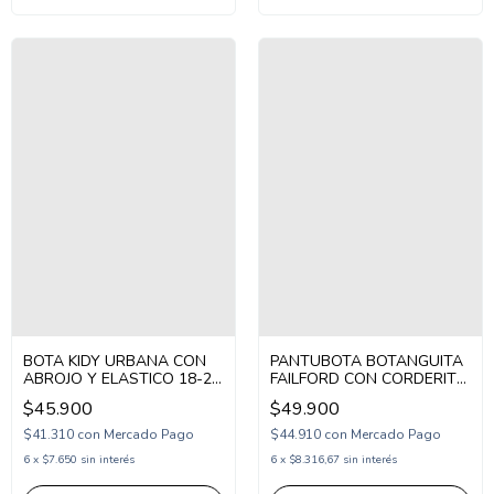
BOTA KIDY URBANA CON
PANTUBOTA BOTANGUITA
ABROJO Y ELASTICO 18-24
FAILFORD CON CORDERITO
DORADO (KD1643DO)
31-36 NEGRO (BOFAIL/1N)
$45.900
$49.900
$41.310
con
Mercado Pago
$44.910
con
Mercado Pago
6
x
$7.650
sin interés
6
x
$8.316,67
sin interés