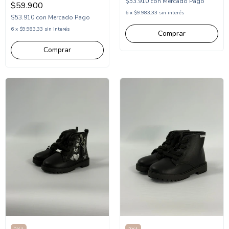
$53.910
con
Mercado Pago
$59.900
6
x
$9.983,33
sin interés
$53.910
con
Mercado Pago
6
x
$9.983,33
sin interés
Comprar
Comprar