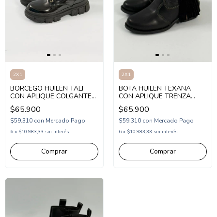
2X1
2X1
BORCEGO HUILEN TALI
BOTA HUILEN TEXANA
CON APLIQUE COLGANTES
CON APLIQUE TRENZA
Y CORDON 27-36
FLECOS Y CIERRE 29-36
$65.900
$65.900
(1HUTALI)
(1HUKANSA)
$59.310
con
Mercado Pago
$59.310
con
Mercado Pago
6
x
$10.983,33
sin interés
6
x
$10.983,33
sin interés
Comprar
Comprar