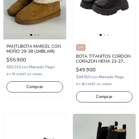
PANTUBOTA MARCEL CON
2X1
MOÑO 29-38 (1MBLAIR)
BOTA TITANITOS CORDON
$55.900
CORAZON NENA 23-27
NEGRO (TO87014N)
$50.310
con
Mercado Pago
$49.900
6
x
$9.316,67
sin interés
$44.910
con
Mercado Pago
6
x
$8.316,67
sin interés
Comprar
Comprar