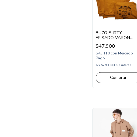
BUZO FLIRTY
FRISADO VARON
ESTAMPA CUSTOM
$47.900
1972 CON CAPUCH
(FL25153)
$43.110
con
Mercado
Pago
6
x
$7.983,33
sin interés
Comprar