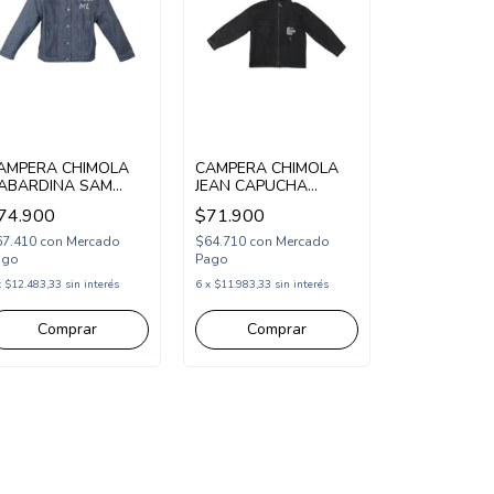
AMPERA CHIMOLA
CAMPERA CHIMOLA
ABARDINA SAM
JEAN CAPUCHA
ORDADA ESPALDA
ESTAMPA (CH26J10)
74.900
$71.900
CH26J11)
67.410
con
Mercado
$64.710
con
Mercado
ago
Pago
x
$12.483,33
sin interés
6
x
$11.983,33
sin interés
Comprar
Comprar