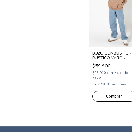
BUZO COMBUSTION
RUSTICO VARON
FOCUS (CB2575107)
$59.900
$53.910
con
Mercado
Pago
6
x
$9.983,33
sin interés
Comprar