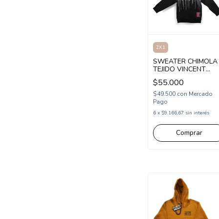
2X1
SWEATER CHIMOLA
TEJIDO VINCENT
(CH26KN3)
$55.000
$49.500
con
Mercado
Pago
6
x
$9.166,67
sin interés
Comprar