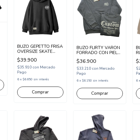
BUZO GEPETTO FRISA
BUZO FLIRTY VARON
B
OVERSIZE SKATE
FORRADO CON PIEL
R
(GT297323)
ESTAMPA CUSTOM
(
$39.900
$36.900
$
SKT 78 (FL25160)
$35.910
con
Mercado
$33.210
con
Mercado
$
Pago
Pago
P
6
x
$6.650
sin interés
6
x
$6.150
sin interés
6
Comprar
Comprar