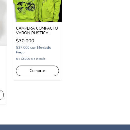
CAMPERA COMPACTO
VARON RUSTICA
DOBLE ESTAMPA
$30.000
DRAGON EN ESPALDA
(COM253231)
$27.000
con
Mercado
Pago
6
x
$5.000
sin interés
Comprar