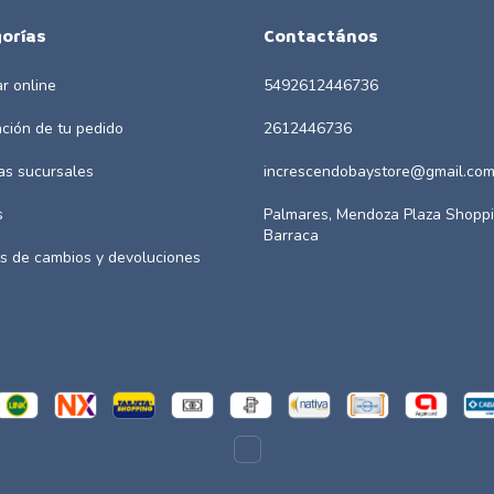
orías
Contactános
r online
5492612446736
ación de tu pedido
2612446736
as sucursales
increscendobaystore@gmail.co
s
Palmares, Mendoza Plaza Shoppi
Barraca
as de cambios y devoluciones