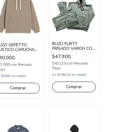
BUZO FLIRTY
UZO GEPETTO
FRISADO VARON CON
USTICO CAPUCHA
CAPUCHA ESTAMPA
GT287325)
$47.900
30.000
CLASICC (FL25157)
$43.110
con
Mercado
27.000
con
Mercado
Pago
ago
6
x
$7.983,33
sin interés
x
$5.000
sin interés
Comprar
Comprar