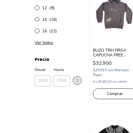
12
(9)
14
(14)
16
(12)
Ver todos
BUZO TRH FIRSA
CAPUCHA FREE
Precio
ADVENTURE
$32.900
(P2637402)
Desde
Hasta
$29.610
con
Mercado
Pago
6
x
$5.483,33
sin interés
Comprar