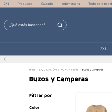
2X1
Productos
Calzado
Indumentaria
Todo para tu be
2X1
Inicio
/
LIQUIDACIÓN
/
ROPA
/
NENE
/
Buzos y Camperas
Buzos y Camperas
Filtrar por
Color