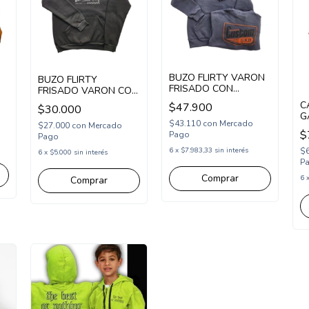
BUZO FLIRTY VARON
BUZO FLIRTY
FRISADO CON
FRISADO VARON CON
CAPUCHA CUSTOM
CAPUCHA ESTAMPA
C
$47.900
A
$30.000
(FL24744)
SK8CUSTOM
G
(FL25152)
$43.110
con
Mercado
$27.000
con
Mercado
B
$
Pago
Pago
(
$
6
x
$7.983,33
sin interés
6
x
$5.000
sin interés
P
Comprar
6
Comprar