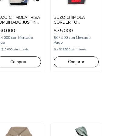
UZO CHIMOLA FRISA
BUZO CHIMOLA
OMBINADO JUSTIN
CORDERITO
CH26SW26)
COMBINADO JASPER
60.000
$75.000
(CH26SW23)
54.000
con
Mercado
$67.500
con
Mercado
ago
Pago
x
$10.000
sin interés
6
x
$12.500
sin interés
Comprar
Comprar