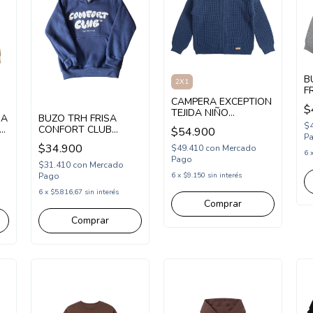
B
2X1
F
CAMPERA EXCEPTION
E
$
TEJIDA NIÑO
(
SA
BUZO TRH FRISA
(EX26HSW24)
$
NG
CONFORT CLUB
$54.900
P
(P2637415)
$34.900
$49.410
con
Mercado
6
Pago
$31.410
con
Mercado
Pago
6
x
$9.150
sin interés
6
x
$5.816,67
sin interés
Comprar
Comprar