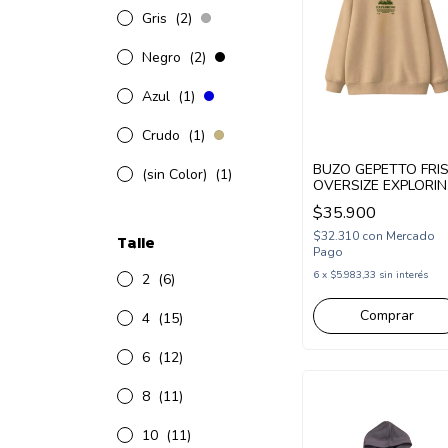
Gris
(2)
Negro
(2)
Azul
(1)
Crudo
(1)
BUZO GEPETTO FRI
(sin Color)
(1)
OVERSIZE EXPLORI
(GT297322)
$35.900
$32.310
con
Mercado
Talle
Pago
6
x
$5.983,33
sin interés
2
(6)
Comprar
4
(15)
6
(12)
8
(11)
10
(11)