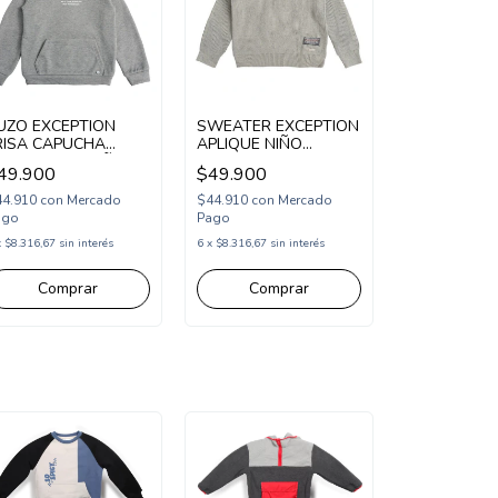
UZO EXCEPTION
SWEATER EXCEPTION
RISA CAPUCHA
APLIQUE NIÑO
STAPA 1971 NIÑO
(EX26HSW23)
49.900
$49.900
EX26HPOL3)
44.910
con
Mercado
$44.910
con
Mercado
ago
Pago
x
$8.316,67
sin interés
6
x
$8.316,67
sin interés
Comprar
Comprar