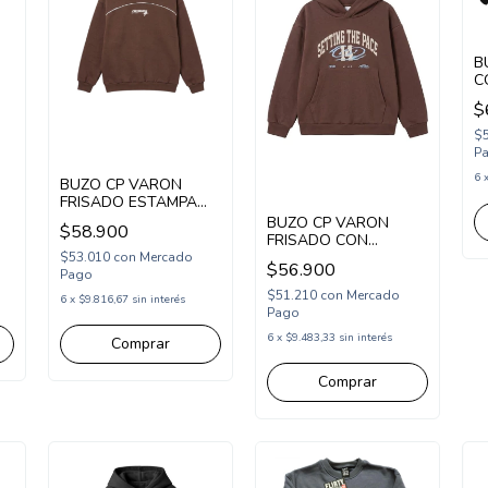
B
C
(
$
$
P
6
BUZO CP VARON
FRISADO ESTAMPA
RACEWAY (CP265106)
BUZO CP VARON
$58.900
FRISADO CON
CAPUCHA ESTAMPA
$53.010
con
Mercado
$56.900
14 SETTING
Pago
(CP265103)
$51.210
con
Mercado
6
x
$9.816,67
sin interés
Pago
6
x
$9.483,33
sin interés
Comprar
Comprar