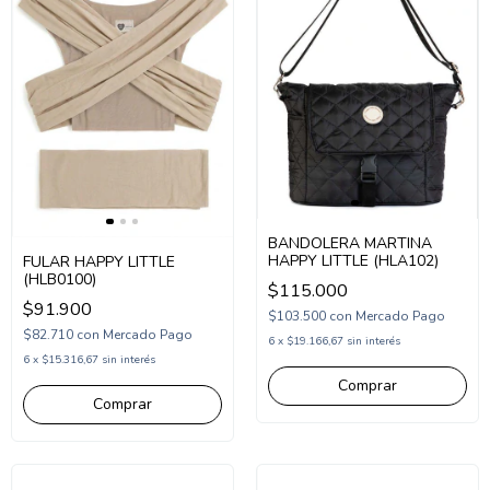
BANDOLERA MARTINA
HAPPY LITTLE (HLA102)
FULAR HAPPY LITTLE
(HLB0100)
$115.000
$91.900
$103.500
con
Mercado Pago
$82.710
con
Mercado Pago
6
x
$19.166,67
sin interés
6
x
$15.316,67
sin interés
Comprar
Comprar