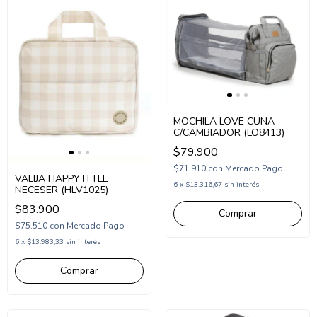
MOCHILA LOVE CUNA
C/CAMBIADOR (LO8413)
$79.900
$71.910
con
Mercado Pago
VALIJA HAPPY ITTLE
6
x
$13.316,67
sin interés
NECESER (HLV1025)
$83.900
$75.510
con
Mercado Pago
6
x
$13.983,33
sin interés
Comprar