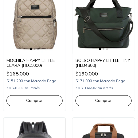
MOCHILA HAPPY LITTLE
BOLSO HAPPY LITTLE TINY
CLARA (HLC1000)
(HLB4800)
$168.000
$190.000
$151.200
con
Mercado Pago
$171.000
con
Mercado Pago
6
x
$28.000
sin interés
6
x
$31.666,67
sin interés
Comprar
Comprar