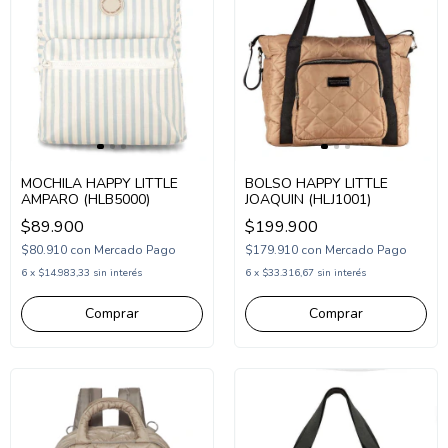
MOCHILA HAPPY LITTLE
BOLSO HAPPY LITTLE
AMPARO (HLB5000)
JOAQUIN (HLJ1001)
$89.900
$199.900
$80.910
con
Mercado Pago
$179.910
con
Mercado Pago
6
x
$14.983,33
sin interés
6
x
$33.316,67
sin interés
Comprar
Comprar