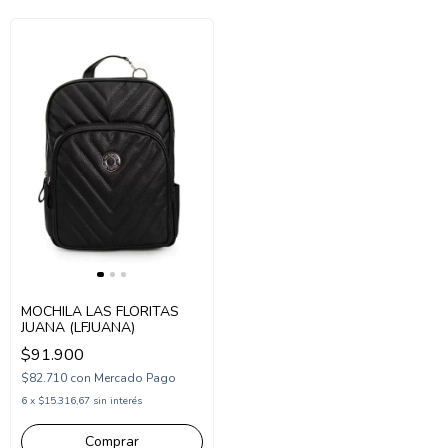
MOCHILA LAS FLORITAS
JUANA (LFJUANA)
$91.900
$82.710
con
Mercado Pago
6
x
$15.316,67
sin interés