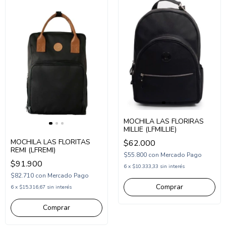
MOCHILA LAS FLORIRAS
MILLIE (LFMILLIE)
MOCHILA LAS FLORITAS
$62.000
REMI (LFREMI)
$55.800
con
Mercado Pago
$91.900
6
x
$10.333,33
sin interés
$82.710
con
Mercado Pago
6
x
$15.316,67
sin interés