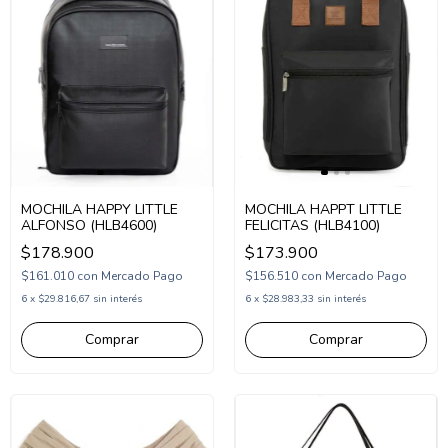
MOCHILA HAPPY LITTLE
MOCHILA HAPPT LITTLE
ALFONSO (HLB4600)
FELICITAS (HLB4100)
$178.900
$173.900
$161.010
con
Mercado Pago
$156.510
con
Mercado Pago
6
x
$29.816,67
sin interés
6
x
$28.983,33
sin interés
Comprar
Comprar