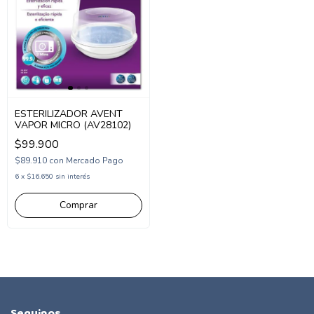
ESTERILIZADOR AVENT
VAPOR MICRO (AV28102)
$99.900
$89.910
con
Mercado Pago
6
x
$16.650
sin interés
Seguinos