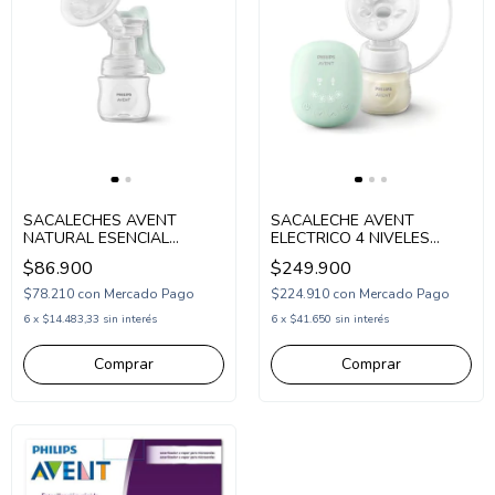
SACALECHES AVENT
SACALECHE AVENT
NATURAL ESENCIAL
ELECTRICO 4 NIVELES
(AV41711)
(AV32311)
$86.900
$249.900
$78.210
con
Mercado Pago
$224.910
con
Mercado Pago
6
x
$14.483,33
sin interés
6
x
$41.650
sin interés