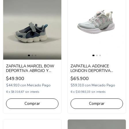
ZAPATILLA MARCEL BOW
ZAPATILLA ADDNICE
DEPORTIVA ABROJO Y
LONDON DEPORTIVA
ELASTICO 1-24 (MBOW)
CIERRE TIPO BOA 30-36
$49.900
$65.900
(1ADLOND)
$44.910
con
Mercado Pago
$59.310
con
Mercado Pago
6
x
$8.316,67
sin interés
6
x
$10.983,33
sin interés
Comprar
Comprar