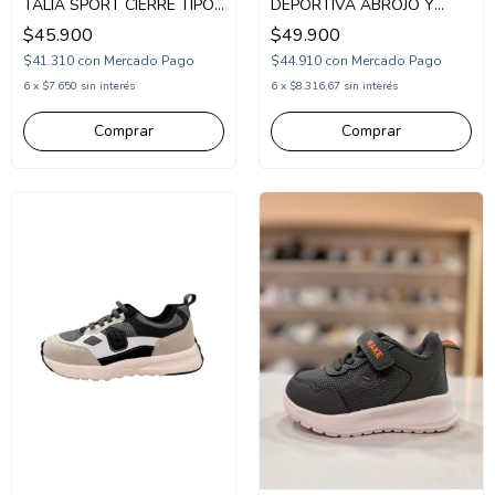
TALIA SPORT CIERRE TIPO
DEPORTIVA ABROJO Y
BOA 28-35 (1BOTALIA)
ELASTICO 28-34 (1WK372)
$45.900
$49.900
$41.310
con
Mercado Pago
$44.910
con
Mercado Pago
6
x
$7.650
sin interés
6
x
$8.316,67
sin interés
Comprar
Comprar