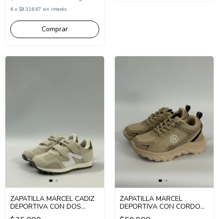
6
x
$8.316,67
sin interés
Comprar
ZAPATILLA MARCEL CADIZ
ZAPATILLA MARCEL
DEPORTIVA CON DOS
DEPORTIVA CON CORDON
ABROJOS 31-36 (1MCADIZ)
31-36 (1MJEFF)