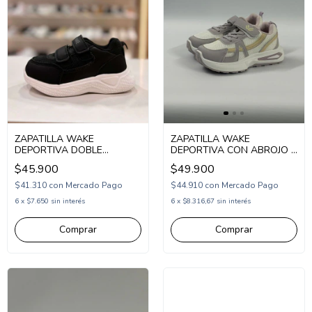
ZAPATILLA WAKE
ZAPATILLA WAKE
DEPORTIVA DOBLE
DEPORTIVA CON ABROJO Y
ABROJO 22-27 NEGRO
ELASTICO 29-34 (1WK496)
$45.900
$49.900
(WK272N)
$41.310
con
Mercado Pago
$44.910
con
Mercado Pago
6
x
$7.650
sin interés
6
x
$8.316,67
sin interés
Comprar
Comprar