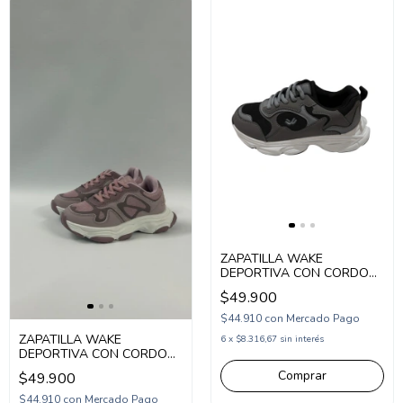
ZAPATILLA WAKE
DEPORTIVA CON CORDON
28-34 (1WK432)
$49.900
$44.910
con
Mercado Pago
ZAPATILLA WAKE
6
x
$8.316,67
sin interés
DEPORTIVA CON CORDON
31-37 (1WK441)
Comprar
$49.900
$44.910
con
Mercado Pago