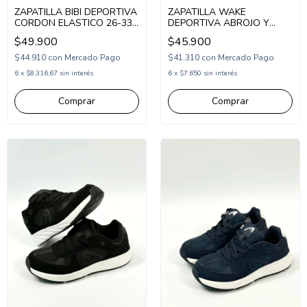
ZAPATILLA BIBI DEPORTIVA
ZAPATILLA WAKE
CORDON ELASTICO 26-33
DEPORTIVA ABROJO Y
NEGRO BLANCO
ELASTICO 22-27 TOPO
$49.900
$45.900
(BB6008/1NBL)
(WK273TO)
$44.910
con
Mercado Pago
$41.310
con
Mercado Pago
6
x
$8.316,67
sin interés
6
x
$7.650
sin interés
Comprar
Comprar