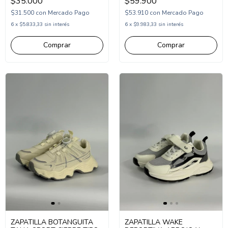
$35.000
$59.900
$31.500
con
Mercado Pago
$53.910
con
Mercado Pago
6
x
$5.833,33
sin interés
6
x
$9.983,33
sin interés
Comprar
Comprar
ZAPATILLA BOTANGUITA
ZAPATILLA WAKE