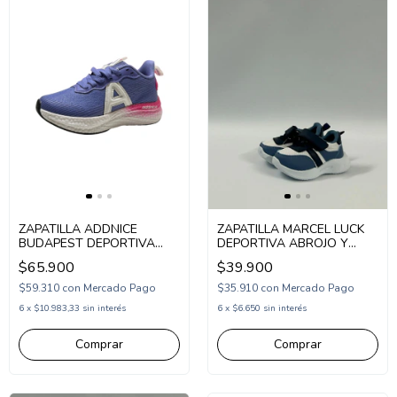
ZAPATILLA ADDNICE
ZAPATILLA MARCEL LUCK
BUDAPEST DEPORTIVA
DEPORTIVA ABROJO Y
CON CORDON 30-36
ELASTICO 20-26 (MLUCK)
$65.900
$39.900
(1ADBUDA)
$59.310
con
Mercado Pago
$35.910
con
Mercado Pago
6
x
$10.983,33
sin interés
6
x
$6.650
sin interés
Comprar
Comprar