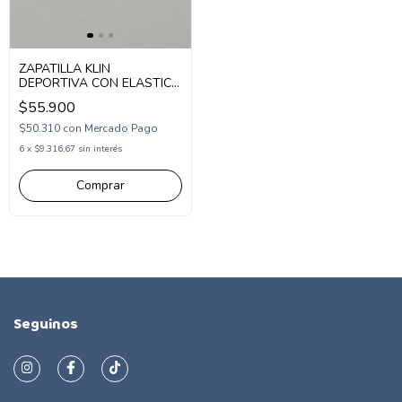
ZAPATILLA KLIN
DEPORTIVA CON ELASTICO
24-28 (KL216131)
$55.900
$50.310
con
Mercado Pago
6
x
$9.316,67
sin interés
Comprar
Seguinos