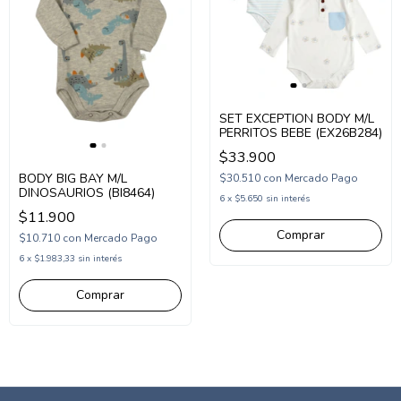
SET EXCEPTION BODY M/L
PERRITOS BEBE (EX26B284)
$33.900
BODY BIG BAY M/L
$30.510
con
Mercado Pago
DINOSAURIOS (BI8464)
6
x
$5.650
sin interés
$11.900
Comprar
$10.710
con
Mercado Pago
6
x
$1.983,33
sin interés
Comprar