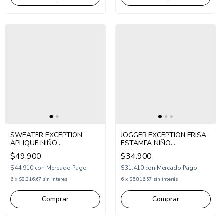
SWEATER EXCEPTION
JOGGER EXCEPTION FRISA
APLIQUE NIÑO
ESTAMPA NIÑO
(EX26HSW23)
(EX26HPK59)
$49.900
$34.900
$44.910
con
Mercado Pago
$31.410
con
Mercado Pago
6
x
$8.316,67
sin interés
6
x
$5.816,67
sin interés
Comprar
Comprar