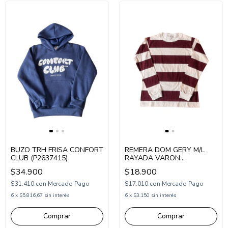
BUZO TRH FRISA CONFORT
REMERA DOM GERY M/L
CLUB (P2637415)
RAYADA VARON
(DG267424)
$34.900
$18.900
$31.410
con
Mercado Pago
$17.010
con
Mercado Pago
6
x
$5.816,67
sin interés
6
x
$3.150
sin interés
Comprar
Comprar