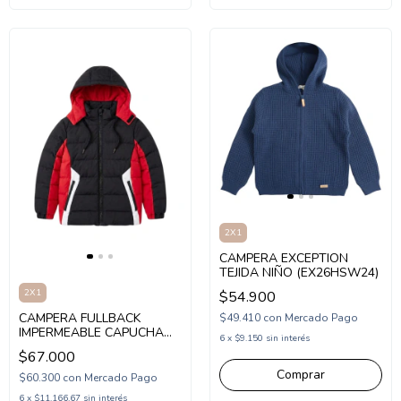
2X1
CAMPERA EXCEPTION
TEJIDA NIÑO (EX26HSW24)
2X1
$54.900
CAMPERA FULLBACK
$49.410
con
Mercado Pago
IMPERMEABLE CAPUCHA
6
x
$9.150
sin interés
COMBINADA NENE
$67.000
(FB26B005)
Comprar
$60.300
con
Mercado Pago
6
x
$11.166,67
sin interés