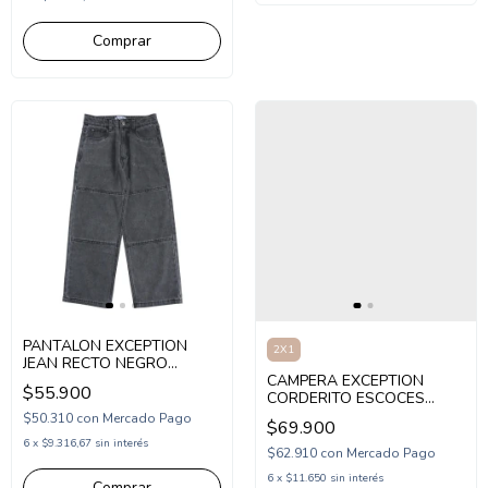
Comprar
PANTALON EXCEPTION
2X1
JEAN RECTO NEGRO
(EX26HP63)
CAMPERA EXCEPTION
$55.900
CORDERITO ESCOCES
(EX26HJK04)
$50.310
con
Mercado Pago
$69.900
6
x
$9.316,67
sin interés
$62.910
con
Mercado Pago
6
x
$11.650
sin interés
Comprar