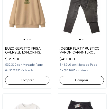
BUZO GEPETTO FRISA
JOGGER FLIRTY RUSTICO
OVERSIZE EXPLORING
VARON CARPINTERO
(GT297322)
RECTO (FL26204)
$35.900
$49.900
$32.310
con
Mercado Pago
$44.910
con
Mercado Pago
6
x
$5.983,33
sin interés
6
x
$8.316,67
sin interés
Comprar
Comprar