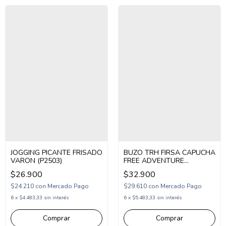
JOGGING PICANTE FRISADO
BUZO TRH FIRSA CAPUCHA
VARON (P2503)
FREE ADVENTURE
(P2637402)
$26.900
$32.900
$24.210
con
Mercado Pago
$29.610
con
Mercado Pago
6
x
$4.483,33
sin interés
6
x
$5.483,33
sin interés
Comprar
Comprar