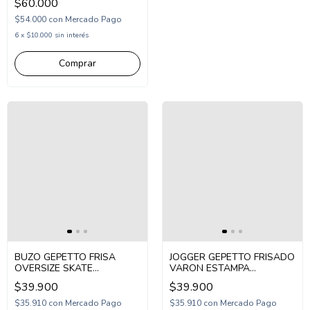
$60.000
$54.000
con
Mercado Pago
6
x
$10.000
sin interés
Comprar
BUZO GEPETTO FRISA
JOGGER GEPETTO FRISADO
OVERSIZE SKATE
VARON ESTAMPA
(GT297323)
ORIGINAL (GT297344)
$39.900
$39.900
$35.910
con
Mercado Pago
$35.910
con
Mercado Pago