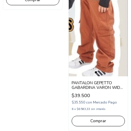
PANTALON GEPETTO
GABARDINA VARON WIDE
LEG CARGO (GT257104)
$39.500
$35.550
con
Mercado Pago
6
x
$6.583,33
sin interés
Comprar