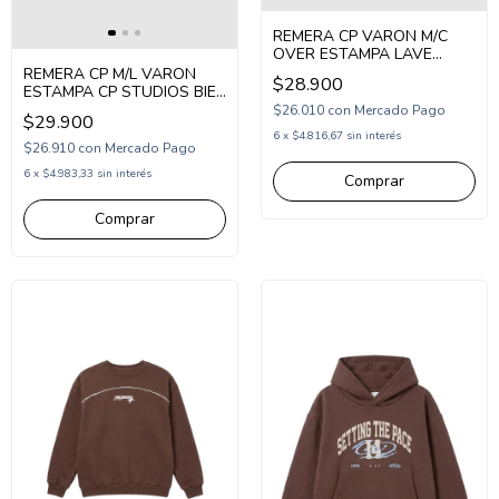
REMERA CP VARON M/C
OVER ESTAMPA LAVE
(CP265107)
REMERA CP M/L VARON
$28.900
ESTAMPA CP STUDIOS BIES
EN MANGA (CP265110)
$26.010
con
Mercado Pago
$29.900
6
x
$4.816,67
sin interés
$26.910
con
Mercado Pago
6
x
$4.983,33
sin interés
Comprar
Comprar