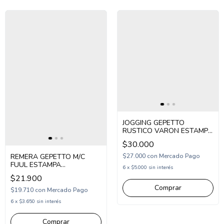
JOGGING GEPETTO
RUSTICO VARON ESTAMPA
URBAN (GT267350)
$30.000
REMERA GEPETTO M/C
$27.000
con
Mercado Pago
FUUL ESTAMPA
6
x
$5.000
sin interés
UNIVERSITY (GT287301)
$21.900
Comprar
$19.710
con
Mercado Pago
6
x
$3.650
sin interés
Comprar