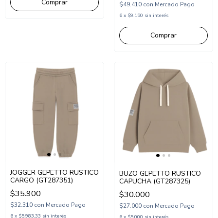
Comprar
$49.410
con
Mercado Pago
6
x
$9.150
sin interés
Comprar
JOGGER GEPETTO RUSTICO
BUZO GEPETTO RUSTICO
CARGO (GT287351)
CAPUCHA (GT287325)
$35.900
$30.000
$32.310
con
Mercado Pago
$27.000
con
Mercado Pago
6
x
$5.983,33
sin interés
6
x
$5.000
sin interés