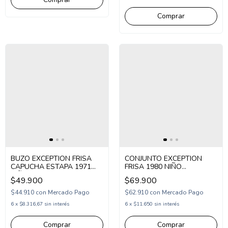
Comprar
BUZO EXCEPTION FRISA
CONJUNTO EXCEPTION
CAPUCHA ESTAPA 1971
FRISA 1980 NIÑO
NIÑO (EX26HPOL3)
(EX26HK56)
$49.900
$69.900
$44.910
con
Mercado Pago
$62.910
con
Mercado Pago
6
x
$8.316,67
sin interés
6
x
$11.650
sin interés
Comprar
Comprar