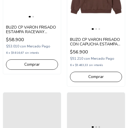
BUZO CP VARON FRISADO
ESTAMPA RACEWAY
(CP265106)
$58.900
BUZO CP VARON FRISADO
CON CAPUCHA ESTAMPA
$53.010
con
Mercado Pago
14 SETTING (CP265103)
$56.900
6
x
$9.816,67
sin interés
$51.210
con
Mercado Pago
Comprar
6
x
$9.483,33
sin interés
Comprar