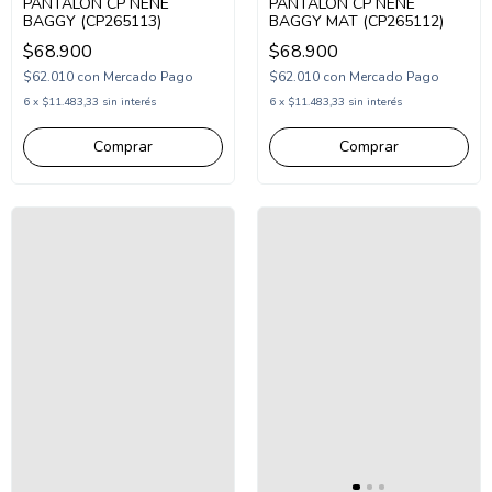
PANTALON CP NENE
PANTALON CP NENE
BAGGY (CP265113)
BAGGY MAT (CP265112)
$68.900
$68.900
$62.010
con
Mercado Pago
$62.010
con
Mercado Pago
6
x
$11.483,33
sin interés
6
x
$11.483,33
sin interés
Comprar
Comprar