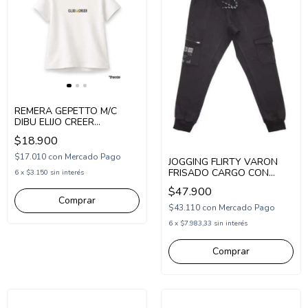
REMERA GEPETTO M/C
DIBU ELIJO CREER
(GT298312)
$18.900
$17.010
con
Mercado Pago
JOGGING FLIRTY VARON
FRISADO CARGO CON
6
x
$3.150
sin interés
CIERRE (FL24753)
$47.900
Comprar
$43.110
con
Mercado Pago
6
x
$7.983,33
sin interés
Comprar