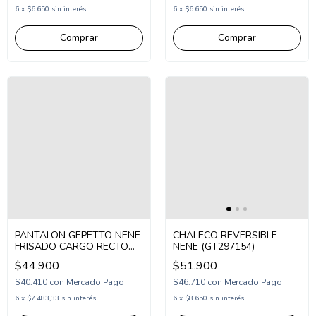
6
x
$6.650
sin interés
6
x
$6.650
sin interés
Comprar
Comprar
PANTALON GEPETTO NENE
CHALECO REVERSIBLE
FRISADO CARGO RECTO
NENE (GT297154)
(GT297342)
$44.900
$51.900
$40.410
con
Mercado Pago
$46.710
con
Mercado Pago
6
x
$7.483,33
sin interés
6
x
$8.650
sin interés