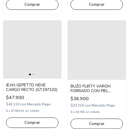
Comprar
Comprar
JEAN GEPETTO NENE
BUZO FLIRTY VARON
CARGO RECTO (GT297102)
FORRADO CON PIEL
ESTAMPA CUSTOM SKT 78
$47.900
$36.900
(FL25160)
$43.110
con
Mercado Pago
$33.210
con
Mercado Pago
6
x
$7.983,33
sin interés
6
x
$6.150
sin interés
Comprar
Comprar