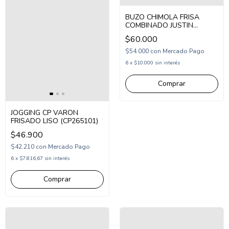
BUZO CHIMOLA FRISA
COMBINADO JUSTIN
(CH26SW26)
$60.000
$54.000
con
Mercado Pago
6
x
$10.000
sin interés
Comprar
JOGGING CP VARON
FRISADO LISO (CP265101)
$46.900
$42.210
con
Mercado Pago
6
x
$7.816,67
sin interés
Comprar