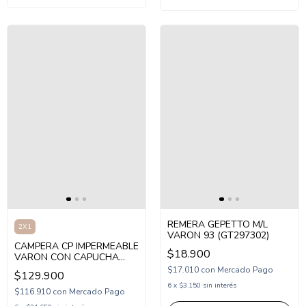
REMERA GEPETTO M/L
2X1
VARON 93 (GT297302)
CAMPERA CP IMPERMEABLE
$18.900
VARON CON CAPUCHA
ESTAMPADA (CP265510)
$17.010
con
Mercado Pago
$129.900
6
x
$3.150
sin interés
$116.910
con
Mercado Pago