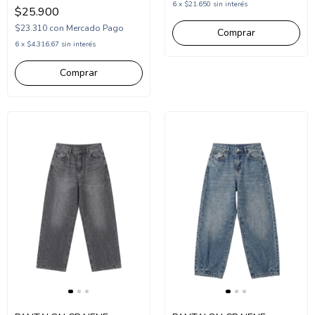
(COM253234)
6
x
$21.650
sin interés
$25.900
$23.310
con
Mercado Pago
Comprar
6
x
$4.316,67
sin interés
Comprar