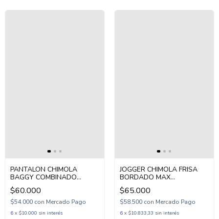
PANTALON CHIMOLA
JOGGER CHIMOLA FRISA
BAGGY COMBINADO
BORDADO MAX
RELAX (CH26PAT46)
(CH26PAT42)
$60.000
$65.000
$54.000
con
Mercado Pago
$58.500
con
Mercado Pago
6
x
$10.000
sin interés
6
x
$10.833,33
sin interés