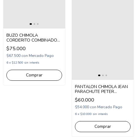
BUZO CHIMOLA
CORDERITO COMBINADO
JASPER (CH26SW23)
$75.000
$67.500
con
Mercado Pago
6
x
$12.500
sin interés
Comprar
PANTALON CHIMOLA JEAN
PARACHUTE PETER
(CH26PAT48)
$60.000
$54.000
con
Mercado Pago
6
x
$10.000
sin interés
Comprar