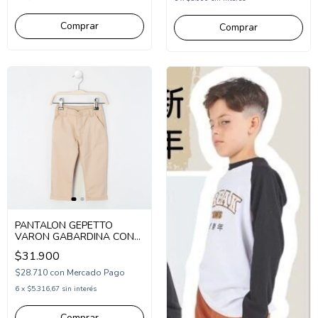
Comprar
Comprar
PANTALON GEPETTO
VARON GABARDINA CON
CORTE CHINO (GT273103)
$31.900
$28.710
con
Mercado Pago
6
x
$5.316,67
sin interés
Comprar