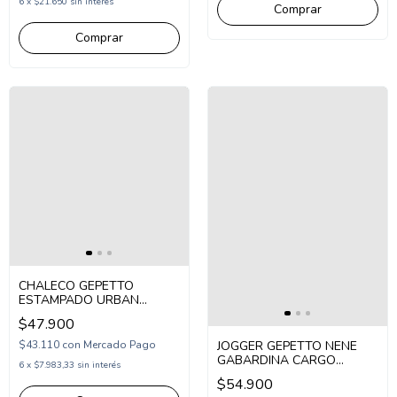
6
x
$21.650
sin interés
Comprar
Comprar
CHALECO GEPETTO
ESTAMPADO URBAN
(GT297155)
$47.900
JOGGER GEPETTO NENE
$43.110
con
Mercado Pago
GABARDINA CARGO
6
x
$7.983,33
sin interés
(GT297105)
$54.900