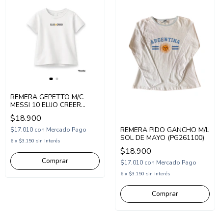
REMERA GEPETTO M/C
MESSI 10 ELIJO CREER
(GT298311)
$18.900
REMERA PIDO GANCHO M/L
$17.010
con
Mercado Pago
SOL DE MAYO (PG261100)
6
x
$3.150
sin interés
$18.900
Comprar
$17.010
con
Mercado Pago
6
x
$3.150
sin interés
Comprar