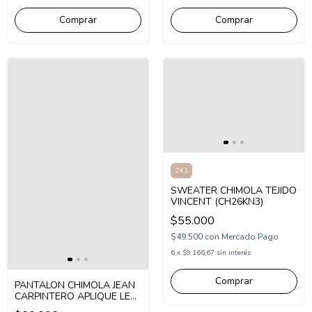
Comprar
Comprar
2X1
SWEATER CHIMOLA TEJIDO
VINCENT (CH26KN3)
$55.000
$49.500
con
Mercado Pago
6
x
$9.166,67
sin interés
Comprar
PANTALON CHIMOLA JEAN
CARPINTERO APLIQUE LEO
(CH26PAT41)