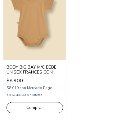
BODY BIG BAY M/C BEBE
UNISEX FRANCES CON
BROCHE (BI252600)
$8.900
$8.010
con
Mercado Pago
6
x
$1.483,33
sin interés
Comprar