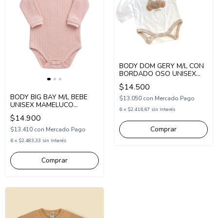
BODY DOM GERY M/L CON
BORDADO OSO UNISEX
(DG243107)
$14.500
BODY BIG BAY M/L BEBE
$13.050
con
Mercado Pago
UNISEX MAMELUCO
6
x
$2.416,67
sin interés
CANALE (BI262065)
$14.900
Comprar
$13.410
con
Mercado Pago
6
x
$2.483,33
sin interés
Comprar