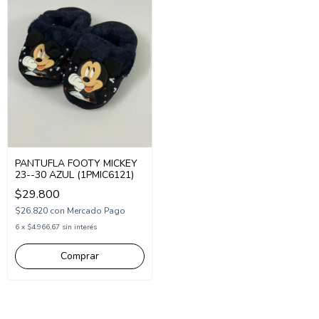
PANTUFLA FOOTY MICKEY
23--30 AZUL (1PMIC6121)
$29.800
$26.820
con
Mercado Pago
6
x
$4.966,67
sin interés
Comprar