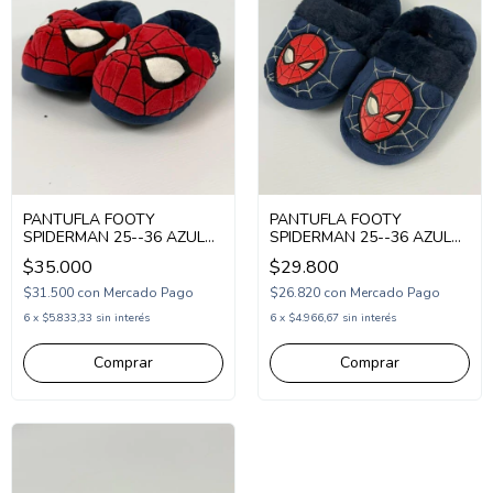
PANTUFLA FOOTY
PANTUFLA FOOTY
SPIDERMAN 25--36 AZUL
SPIDERMAN 25--36 AZUL
ROJO (1PSP6119)
(1PSP6117)
$35.000
$29.800
$31.500
con
Mercado Pago
$26.820
con
Mercado Pago
6
x
$5.833,33
sin interés
6
x
$4.966,67
sin interés
Comprar
Comprar