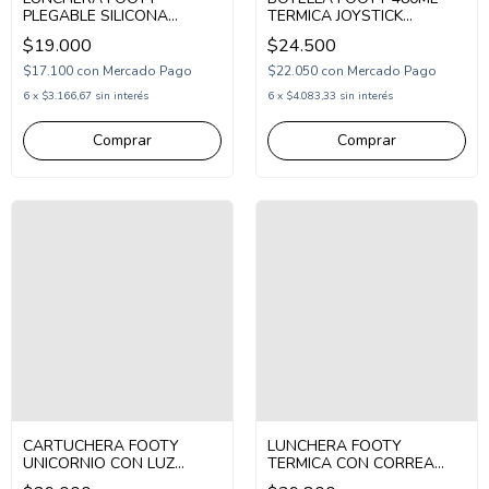
PLEGABLE SILICONA
TERMICA JOYSTICK
PELOTA CHICA (TS102)
(BOTERM172)
$19.000
$24.500
$17.100
con
Mercado Pago
$22.050
con
Mercado Pago
6
x
$3.166,67
sin interés
6
x
$4.083,33
sin interés
CARTUCHERA FOOTY
LUNCHERA FOOTY
UNICORNIO CON LUZ
TERMICA CON CORREA
(FX63042)
GAMER (FX26475)