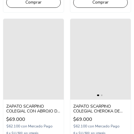
ZAPATO SCARPINO
ZAPATO SCARPINO
COLEGIAL CON ABROJO DE
COLEGIAL CHEROKA DE
CUERO 27-43 NEGRO
CUERO 27-43 NEGRO
$69.000
$69.000
(S44A30/1N)
(S44051/1N)
$62.100
con
Mercado Pago
$62.100
con
Mercado Pago
6
x
$11.500
sin interés
6
x
$11.500
sin interés