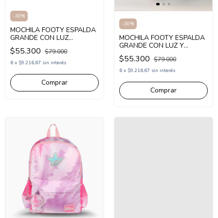
-
30
%
-
30
%
MOCHILA FOOTY ESPALDA
GRANDE CON LUZ
MOCHILA FOOTY ESPALDA
UNICORNIO 18 PULGADAS
GRANDE CON LUZ Y
$55.300
$79.000
(FX2103)
LENTEJUELA COOL
$55.300
$79.000
FRIENDS (FX1803)
6
x
$9.216,67
sin interés
6
x
$9.216,67
sin interés