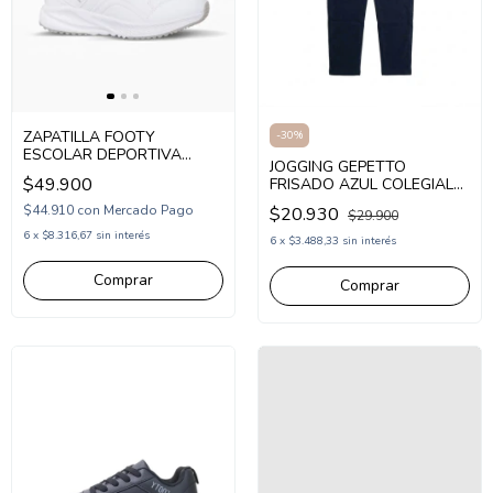
ZAPATILLA FOOTY
-
30
%
ESCOLAR DEPORTIVA
JOGGING GEPETTO
ACORDONADA 33-38
$49.900
FRISADO AZUL COLEGIAL
BLANCO (SCH52/1BL)
RECTO UNISEX (GT258343)
$44.910
con
Mercado Pago
$20.930
$29.900
6
x
$8.316,67
sin interés
6
x
$3.488,33
sin interés
Comprar
Comprar