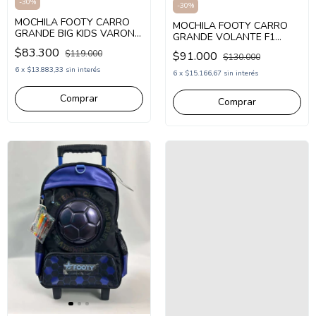
-
30
%
-
30
%
MOCHILA FOOTY CARRO
MOCHILA FOOTY CARRO
GRANDE BIG KIDS VARON
GRANDE VOLANTE F1
(FX3071)
(FX26481)
$83.300
$119.000
$91.000
$130.000
6
x
$13.883,33
sin interés
6
x
$15.166,67
sin interés