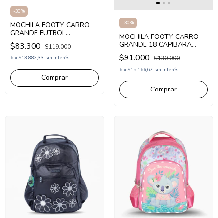
-
30
%
-
30
%
MOCHILA FOOTY CARRO
GRANDE FUTBOL
MOCHILA FOOTY CARRO
CHAMPIONS (FX26461)
GRANDE 18 CAPIBARA
$83.300
$119.000
(FX26361)
$91.000
6
x
$13.883,33
sin interés
$130.000
6
x
$15.166,67
sin interés