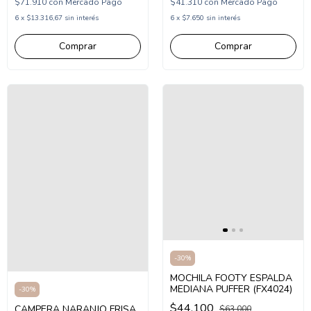
(MSTAT/1BGR)
$71.910
con
Mercado Pago
$41.310
con
Mercado Pago
6
x
$13.316,67
sin interés
6
x
$7.650
sin interés
Comprar
Comprar
-
30
%
MOCHILA FOOTY ESPALDA
MEDIANA PUFFER (FX4024)
-
30
%
$44.100
CAMPERA NARANJO FRISA
$63.000