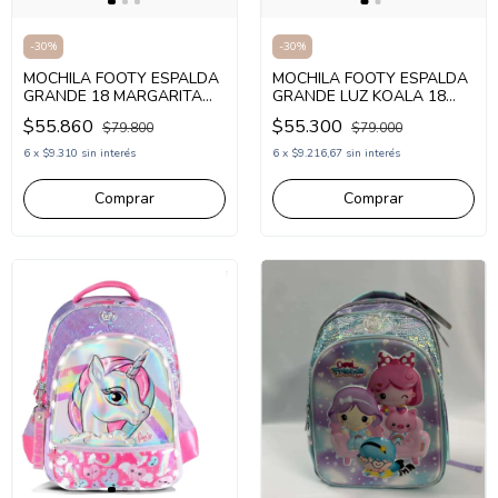
-
30
%
-
30
%
MOCHILA FOOTY ESPALDA
MOCHILA FOOTY ESPALDA
GRANDE LUZ KOALA 18
GRANDE 18 MARGARITA
PULGADAS FUCSIA
(FX26143)
$55.300
$55.860
$79.000
$79.800
(FX2303)
6
x
$9.216,67
sin interés
6
x
$9.310
sin interés