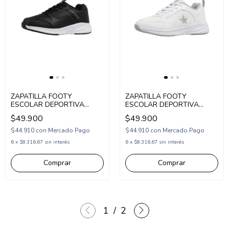
ZAPATILLA FOOTY
ZAPATILLA FOOTY
ESCOLAR DEPORTIVA
ESCOLAR DEPORTIVA
ACORDONADA 33-38
ACORDONADA 34-40
$49.900
$49.900
NEGRO (SCH51/1N)
BLANCO GRIS
(SCH45/1BGR)
$44.910
con
Mercado Pago
$44.910
con
Mercado Pago
6
x
$8.316,67
sin interés
6
x
$8.316,67
sin interés
Comprar
Comprar
1
/
2