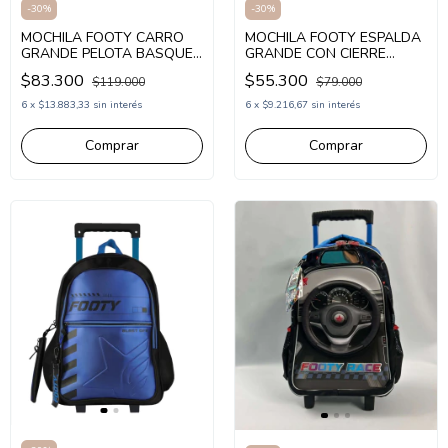
-
30
%
-
30
%
MOCHILA FOOTY CARRO
MOCHILA FOOTY ESPALDA
GRANDE PELOTA BASQUET
GRANDE CON CIERRE
(FX3251)
LOGO CARTUCHERA
$83.300
$55.300
$119.000
$79.000
NEGRO (FX3093)
6
x
$13.883,33
sin interés
6
x
$9.216,67
sin interés