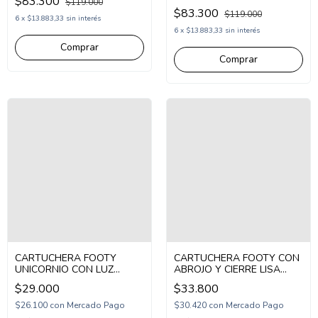
$83.300
$119.000
LENTEJUELA ROSA
$83.300
$119.000
(FX2121)
6
x
$13.883,33
sin interés
6
x
$13.883,33
sin interés
CARTUCHERA FOOTY
CARTUCHERA FOOTY CON
UNICORNIO CON LUZ
ABROJO Y CIERRE LISA
(FX21002)
(FLIB26014)
$29.000
$33.800
$26.100
con
Mercado Pago
$30.420
con
Mercado Pago