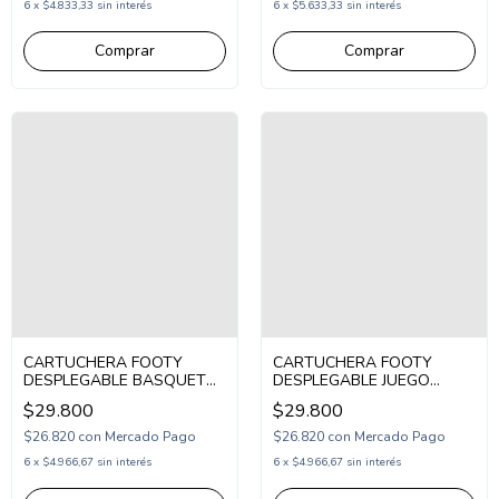
6
x
$4.833,33
sin interés
6
x
$5.633,33
sin interés
CARTUCHERA FOOTY
CARTUCHERA FOOTY
DESPLEGABLE BASQUET
DESPLEGABLE JUEGO
CON CIERRE (F32054)
JOYSTICK (F264074)
$29.800
$29.800
$26.820
con
Mercado Pago
$26.820
con
Mercado Pago
6
x
$4.966,67
sin interés
6
x
$4.966,67
sin interés