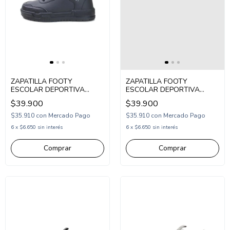
ZAPATILLA FOOTY
ZAPATILLA FOOTY
ESCOLAR DEPORTIVA
ESCOLAR DEPORTIVA
ACORDONADA 34-39
ACORDONADA SINTETICA
$39.900
$39.900
NEGRO (SCH77/1N)
33-38 BLANCO
(SCH61/1BL)
$35.910
con
Mercado Pago
$35.910
con
Mercado Pago
6
x
$6.650
sin interés
6
x
$6.650
sin interés
Comprar
Comprar