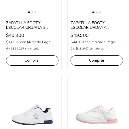
ZAPATILLA FOOTY
ZAPATILLA FOOTY
ESCOLAR URBANA 2
ESCOLAR URBANA
ABROJOS 26-39 BLANCO
ACORDONADA 33-38
$49.900
$49.900
AZUL (SCH69/1BAZ)
BLANCO (SCH66/1BL)
$44.910
con
Mercado Pago
$44.910
con
Mercado Pago
6
x
$8.316,67
sin interés
6
x
$8.316,67
sin interés
Comprar
Comprar