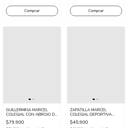
Comprar
Comprar
GUILLERMINA MARCEL
ZAPATILLA MARCEL
COLEGIAL CON ABROJO DE
COLEGIAL DEPORTIVA
CUERO 27-40 NEGRO
ABROJO Y CORDON 31-36
$79.900
$45.900
(M300/1N)
BLANCO GRIS