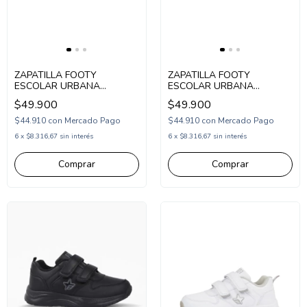
ZAPATILLA FOOTY
ZAPATILLA FOOTY
ESCOLAR URBANA
ESCOLAR URBANA
ACORDONADA 33-38
ACORDONADA 34-39
$49.900
$49.900
BLANCO AZUL
BLANCO ROSA
(SCH65/1BAZ)
(SCH64/1BRS)
$44.910
con
Mercado Pago
$44.910
con
Mercado Pago
6
x
$8.316,67
sin interés
6
x
$8.316,67
sin interés
Comprar
Comprar