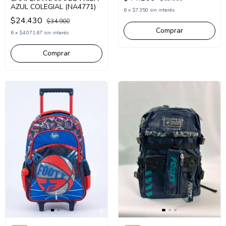
AZUL COLEGIAL (NA4771)
6
x
$7.350
sin interés
$24.430
$34.900
6
x
$4.071,67
sin interés
Comprar