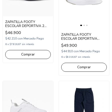
ZAPATILLA FOOTY
ESCOLAR DEPORTIVA 2
ABROJOS 26-34 NEGRO
$46.900
(SCH55/1N)
ZAPATILLA FOOTY
ESCOLAR DEPORTIVA
$42.210
con
Mercado Pago
ABROJO 26-34 BLANCO
6
x
$7.816,67
sin interés
$49.900
(SCH53/1BL)
$44.910
con
Mercado Pago
Comprar
6
x
$8.316,67
sin interés
Comprar