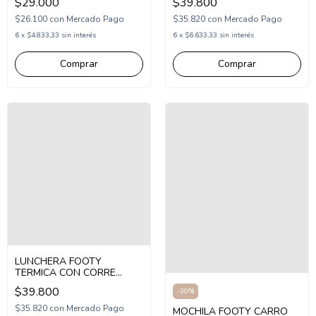
$29.000
$39.800
$26.100
con
Mercado Pago
$35.820
con
Mercado Pago
6
x
$4.833,33
sin interés
6
x
$6.633,33
sin interés
LUNCHERA FOOTY
TERMICA CON CORRE
FUTBOL (FX26455)
$39.800
-
30
%
$35.820
con
Mercado Pago
MOCHILA FOOTY CARRO