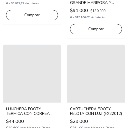
GRANDE MARIPOSA Y
6
x
$6.633,33
sin interés
BRILLOS (FX26341)
$91.000
$130.000
6
x
$15.166,67
sin interés
LUNCHERA FOOTY
CARTUCHERA FOOTY
TERMICA CON CORREA
PELOTA CON LUZ (FX22012)
MARGARITA (FX26135)
$44.000
$29.000
$39.600
con
Mercado Pago
$26.100
con
Mercado Pago