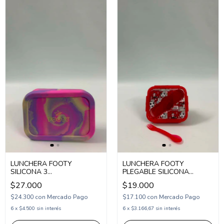
LUNCHERA FOOTY
LUNCHERA FOOTY
SILICONA 3
PLEGABLE SILICONA
COMPARTIMENTOS
FUTBOL (TS106)
$27.000
$19.000
GRANDE (TS301)
$24.300
con
Mercado Pago
$17.100
con
Mercado Pago
6
x
$4.500
sin interés
6
x
$3.166,67
sin interés