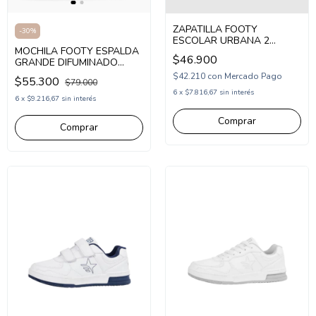
ZAPATILLA FOOTY
-
30
%
ESCOLAR URBANA 2
MOCHILA FOOTY ESPALDA
ABROJOS 26-34 NEGRO
$46.900
GRANDE DIFUMINADO
(SCH71/1N)
LOGO FOOTY (FX1063)
$42.210
con
Mercado Pago
$55.300
$79.000
6
x
$7.816,67
sin interés
6
x
$9.216,67
sin interés
Comprar