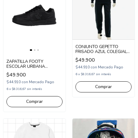
CONJUNTO GEPETTO
FRISADO AZUL COLEGIAL
UNISEX (GT258320)
$49.900
ZAPATILLA FOOTY
ESCOLAR URBANA
$44.910
con
Mercado Pago
ACORDONADA 34-39
$49.900
6
x
$8.316,67
sin interés
NEGRO (SCH67/1N)
$44.910
con
Mercado Pago
Comprar
6
x
$8.316,67
sin interés
Comprar