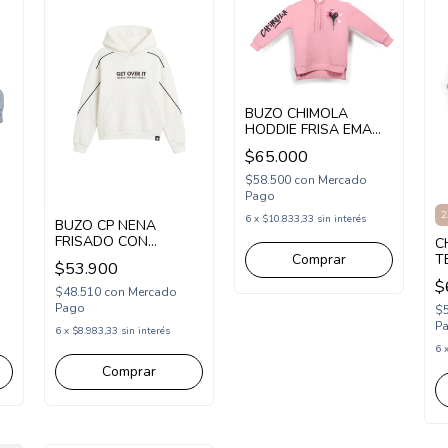
BUZO CHIMOLA
HODDIE FRISA EMA
(CH26SW34)
$65.000
$58.500
con
Mercado
Pago
2
6
x
$10.833,33
sin interés
BUZO CP NENA
FRISADO CON
C
CAPUCHA OVER
T
Comprar
$53.900
(CP265202)
(
$
$48.510
con
Mercado
Pago
$
P
6
x
$8.983,33
sin interés
6
Comprar