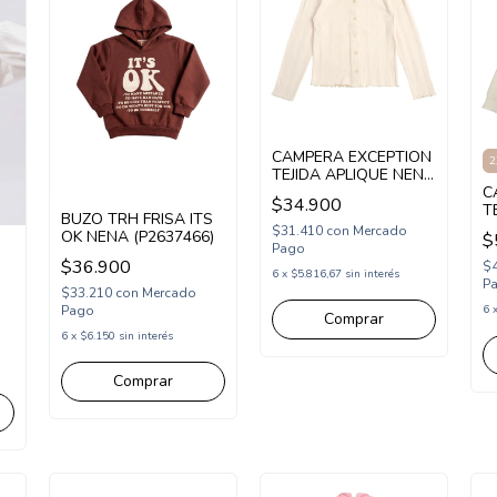
CAMPERA EXCEPTION
2
TEJIDA APLIQUE NENA
(EX26MTS27)
C
$34.900
T
BUZO TRH FRISA ITS
C
$31.410
con
Mercado
OK NENA (P2637466)
$
(
Pago
$36.900
$
6
x
$5.816,67
sin interés
P
)
$33.210
con
Mercado
Pago
6
Comprar
6
x
$6.150
sin interés
Comprar