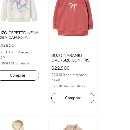
UZO GEPETTO NENA
RISA CAPUCHA
OÑOS (GT295321)
35.900
32.310
con
Mercado
BUZO NARANJO
ago
OVERSIZE CON FRISA
x
$5.983,33
sin interés
NENA ESTAMPA
$22.900
MOÑOS (NA264862)
Comprar
$20.610
con
Mercado
Pago
6
x
$3.816,67
sin interés
Comprar