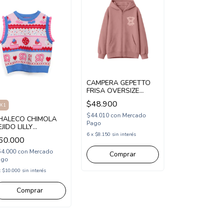
CAMPERA GEPETTO
FRISA OVERSIZE
MARIPOSAS
$48.900
X1
(GT295350)
$44.010
con
Mercado
HALECO CHIMOLA
Pago
EJIDO LILLY
CH26KN7)
6
x
$8.150
sin interés
60.000
54.000
con
Mercado
Comprar
ago
x
$10.000
sin interés
Comprar