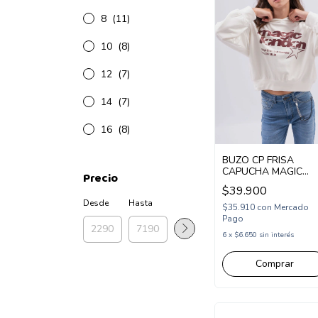
8
(11)
10
(8)
12
(7)
14
(7)
16
(8)
BUZO CP FRISA
CAPUCHA MAGIC
Precio
LONDON (CP253200
$39.900
Desde
Hasta
$35.910
con
Mercado
Pago
6
x
$6.650
sin interés
Comprar