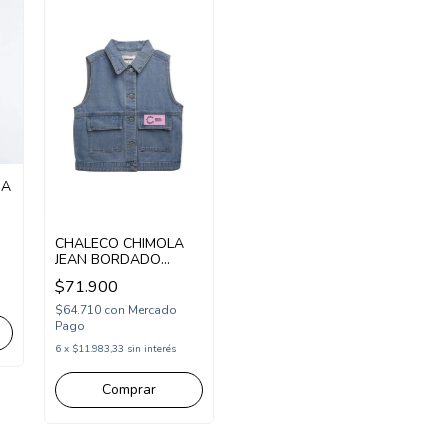
SA
CHALECO CHIMOLA
JEAN BORDADO
ESPALDA (CH26J13)
$71.900
$64.710
con
Mercado
Pago
6
x
$11.983,33
sin interés
Comprar