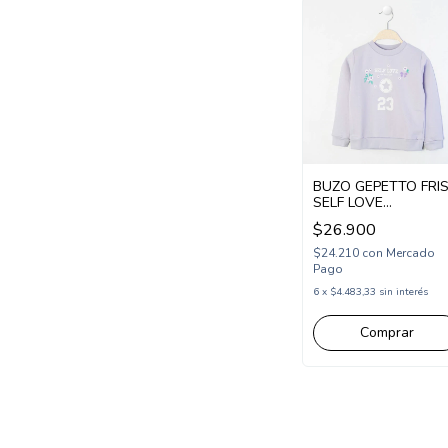
BUZO GEPETTO FRI
SELF LOVE
(GT275320)
$26.900
$24.210
con
Mercado
Pago
6
x
$4.483,33
sin interés
Comprar