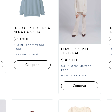
BUZO GEPETTO FRISA
B
NENA CAPUSHA
F
FLOWERS (GT295323)
M
$39.900
$
$35.910
con
Mercado
$
Pago
BUZO CP PLUSH
P
TEXTURADO
6
x
$6.650
sin interés
6
(CP265212)
$36.900
Comprar
$33.210
con
Mercado
Pago
6
x
$6.150
sin interés
Comprar