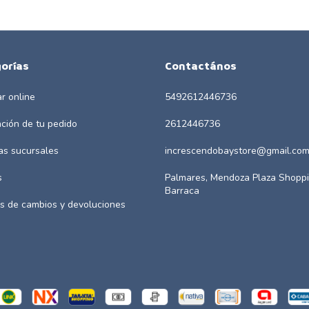
orías
Contactános
r online
5492612446736
ación de tu pedido
2612446736
as sucursales
increscendobaystore@gmail.co
s
Palmares, Mendoza Plaza Shoppi
Barraca
as de cambios y devoluciones