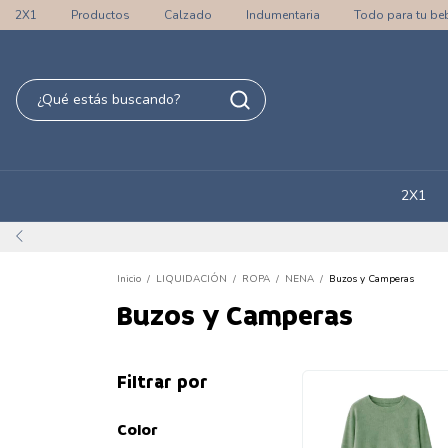
2X1
Productos
Calzado
Indumentaria
Todo para tu be
2X1
Inicio
/
LIQUIDACIÓN
/
ROPA
/
NENA
/
Buzos y Camperas
Buzos y Camperas
Filtrar por
Color