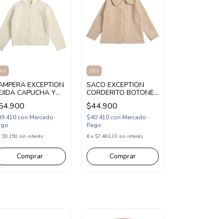
X1
2X1
AMPERA EXCEPTION
SACO EXCEPTION
EJIDA CAPUCHA Y
CORDERITO BOTONES
IERRE NENA
NENA (EX26MAS08)
54.900
$44.900
EX26MSW37)
49.410
con
Mercado
$40.410
con
Mercado
ago
Pago
x
$9.150
sin interés
6
x
$7.483,33
sin interés
Comprar
Comprar