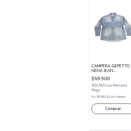
CAMPERA GEPETTO
NENA JEAN
DESFLECADO
$59.900
(GT285150)
$53.910
con
Mercado
Pago
6
x
$9.983,33
sin interés
Comprar