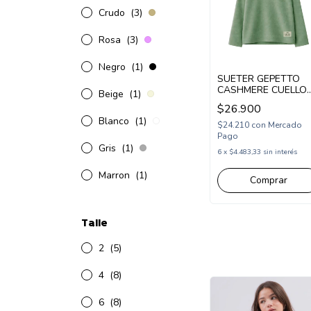
Crudo
(3)
Rosa
(3)
Negro
(1)
SUETER GEPETTO
CASHMERE CUELLO
Beige
(1)
REDONDO
$26.900
(GT295327)
Blanco
(1)
$24.210
con
Mercado
Pago
Gris
(1)
6
x
$4.483,33
sin interés
Marron
(1)
Comprar
Talle
2
(5)
4
(8)
6
(8)