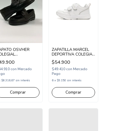
APATO OSVHER
ZAPATILLA MARCEL
OLEGIAL
DEPORTIVA COLEGIAL
CORDONADO
SINTETICA DOBLE
49.900
$54.900
UERO 35-40 NEGRO
ABROJO 24-26
OS1012/1N)
BLANCO GRIS
44.910
con
Mercado
$49.410
con
Mercado
(MYORKBGR)
ago
Pago
x
$8.316,67
sin interés
6
x
$9.150
sin interés
Comprar
Comprar