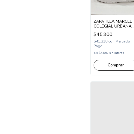
ZAPATILLA MARCEL
COLEGIAL URBANA
ABROJO Y CORDON
$45.900
27-36 BLANCO
(MLON/1BL)
$41.310
con
Mercado
Pago
6
x
$7.650
sin interés
Comprar