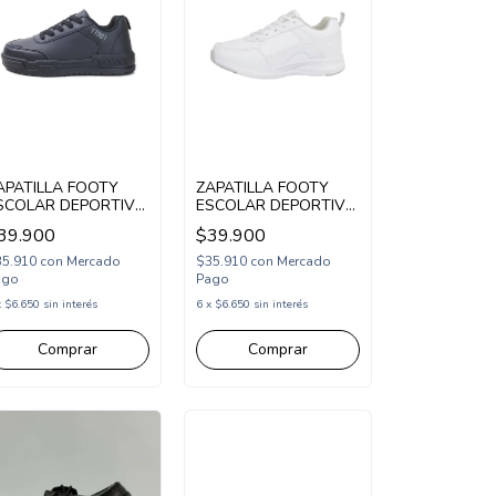
APATILLA FOOTY
ZAPATILLA FOOTY
SCOLAR DEPORTIVA
ESCOLAR DEPORTIVA
CORDONADA 34-39
ACORDONADA
39.900
$39.900
EGRO (SCH77/1N)
SINTETICA 33-38
BLANCO (SCH61/1BL)
35.910
con
Mercado
$35.910
con
Mercado
ago
Pago
x
$6.650
sin interés
6
x
$6.650
sin interés
Comprar
Comprar