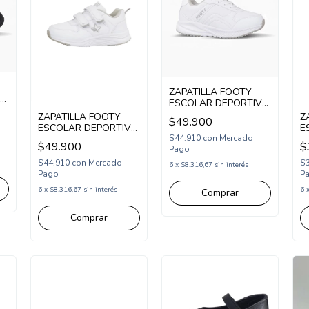
ZAPATILLA FOOTY
VA
ESCOLAR DEPORTIVA
ACORDONADA 33-38
ZAPATILLA FOOTY
Z
$49.900
BLANCO (SCH52/1BL)
ESCOLAR DEPORTIVA
E
$44.910
con
Mercado
ABROJO 26-34
A
$49.900
$
Pago
BLANCO (SCH53/1BL)
N
$44.910
con
Mercado
$
6
x
$8.316,67
sin interés
Pago
P
6
x
$8.316,67
sin interés
6
Comprar
Comprar