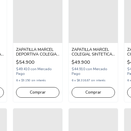
ZAPATILLA MARCEL
ZAPATILLA MARCEL
Z
AL
DEPORTIVA COLEGIAL
COLEGIAL SINTETICA
C
SINTETICA DOBLE
CORDON ABROJO 33-
C
$54.900
$49.900
$
ABROJO 30-35
38 NEGRO
3
BLANCO AZUL
(MVERM/1N)
(
$49.410
con
Mercado
$44.910
con
Mercado
$
(MYORK/1BAZ)
Pago
Pago
P
6
x
$9.150
sin interés
6
x
$8.316,67
sin interés
6
Comprar
Comprar