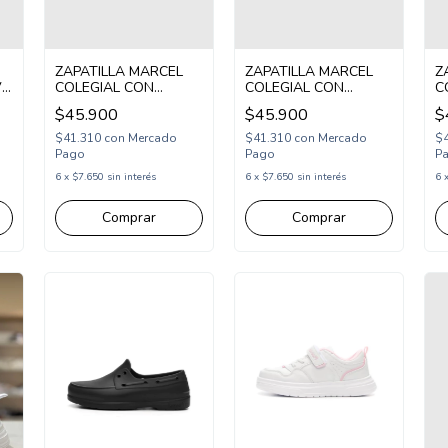
ZAPATILLA MARCEL
ZAPATILLA MARCEL
Z
VA
COLEGIAL CON
COLEGIAL CON
C
8
ABROJO Y CORDON
ABROJO Y CORDON
A
$45.900
$45.900
$
)
25-26 NEGRO
25-26 BLANCO AZUL
2
(MMANCHN)
(MMANCHBAZ)
(
$41.310
con
Mercado
$41.310
con
Mercado
$
Pago
Pago
P
6
x
$7.650
sin interés
6
x
$7.650
sin interés
6
Comprar
Comprar