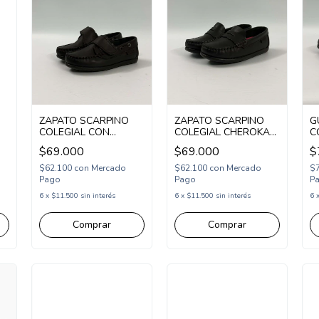
ZAPATO SCARPINO
ZAPATO SCARPINO
G
COLEGIAL CON
COLEGIAL CHEROKA
C
9
ABROJO DE CUERO
DE CUERO 27-43
A
$69.000
$69.000
$
27-43 NEGRO
NEGRO (S44051/1N)
2
(S44A30/1N)
(
$62.100
con
Mercado
$62.100
con
Mercado
$
Pago
Pago
P
6
x
$11.500
sin interés
6
x
$11.500
sin interés
6
Comprar
Comprar