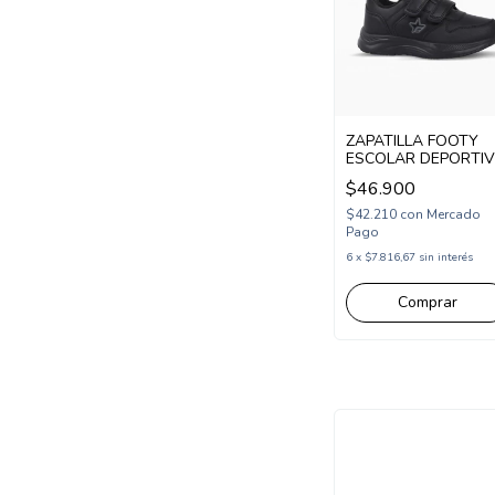
ZAPATILLA FOOTY
ESCOLAR DEPORTI
2 ABROJOS 26-34
$46.900
NEGRO (SCH55/1N)
$42.210
con
Mercado
Pago
6
x
$7.816,67
sin interés
Comprar