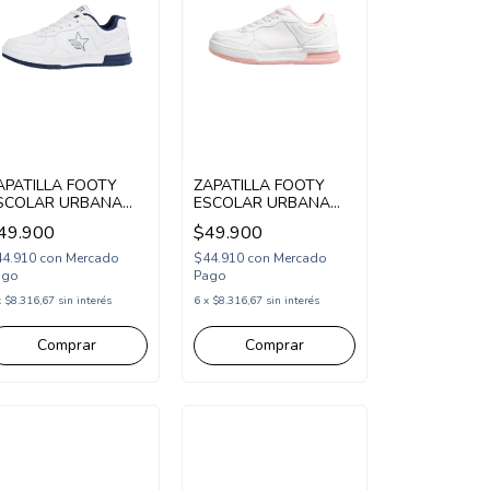
APATILLA FOOTY
ZAPATILLA FOOTY
SCOLAR URBANA
ESCOLAR URBANA
CORDONADA 33-38
ACORDONADA 34-39
49.900
$49.900
LANCO AZUL
BLANCO ROSA
SCH65/1BAZ)
(SCH64/1BRS)
44.910
con
Mercado
$44.910
con
Mercado
ago
Pago
x
$8.316,67
sin interés
6
x
$8.316,67
sin interés
Comprar
Comprar