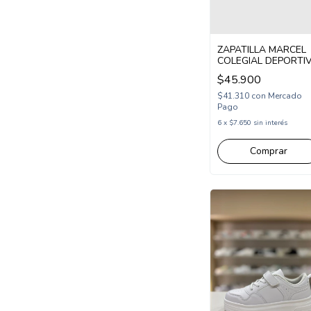
ZAPATILLA MARCEL
COLEGIAL DEPORTI
ACORDONADA 33-3
$45.900
BLANCO (MMUN/1BL
$41.310
con
Mercado
Pago
6
x
$7.650
sin interés
Comprar