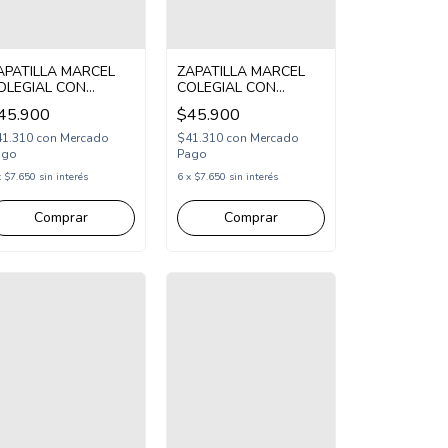
APATILLA MARCEL
ZAPATILLA MARCEL
OLEGIAL CON
COLEGIAL CON
BROJO Y CORDON
ABROJO Y CORDON
45.900
$45.900
7-36 BLANCO GRIS
27-36 BLANCO AZUL
MMANCH/1BGR)
(MMANCH/1BAZ)
41.310
con
Mercado
$41.310
con
Mercado
ago
Pago
x
$7.650
sin interés
6
x
$7.650
sin interés
Comprar
Comprar