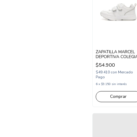
ZAPATILLA MARCEL
DEPORTIVA COLEGI
SINTETICA DOBLE
$54.900
ABROJO 27-29
BLANCO GRIS
$49.410
con
Mercado
(MYORK/1BGR)
Pago
6
x
$9.150
sin interés
Comprar