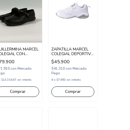
UILLERMINA MARCEL
ZAPATILLA MARCEL
OLEGIAL CON
COLEGIAL DEPORTIVA
BROJO DE CUERO
ABROJO Y CORDON
79.900
$45.900
7-40 NEGRO
31-36 BLANCO GRIS
M300/1N)
(MSTAT/1BGR)
71.910
con
Mercado
$41.310
con
Mercado
ago
Pago
x
$13.316,67
sin interés
6
x
$7.650
sin interés
Comprar
Comprar