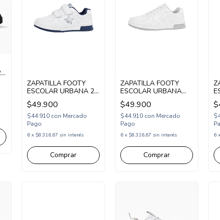
2
ZAPATILLA FOOTY
ZAPATILLA FOOTY
Z
ESCOLAR URBANA 2
ESCOLAR URBANA
E
ABROJOS 26-39
ACORDONADA 33-38
A
$49.900
$49.900
$
BLANCO AZUL
BLANCO (SCH66/1BL)
B
(SCH69/1BAZ)
(
$44.910
con
Mercado
$44.910
con
Mercado
$
Pago
Pago
P
6
x
$8.316,67
sin interés
6
x
$8.316,67
sin interés
6
Comprar
Comprar