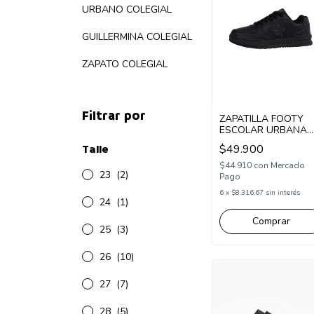
URBANO COLEGIAL
GUILLERMINA COLEGIAL
ZAPATO COLEGIAL
Filtrar por
ZAPATILLA FOOTY
ESCOLAR URBANA
ACORDONADA 34-3
Talle
$49.900
NEGRO (SCH67/1N)
$44.910
con
Mercado
23
(2)
Pago
6
x
$8.316,67
sin interés
24
(1)
Comprar
25
(3)
26
(10)
27
(7)
28
(5)