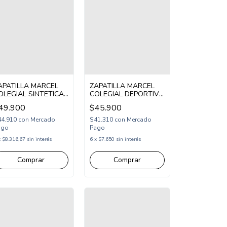
APATILLA MARCEL
ZAPATILLA MARCEL
OLEGIAL SINTETICA
COLEGIAL DEPORTIVA
ORDON ABROJO 33-
ACORDONADA 33-38
49.900
$45.900
8 BLANCO
NEGRO (MMUN/1N)
MVERM/1BL)
44.910
con
Mercado
$41.310
con
Mercado
ago
Pago
x
$8.316,67
sin interés
6
x
$7.650
sin interés
Comprar
Comprar