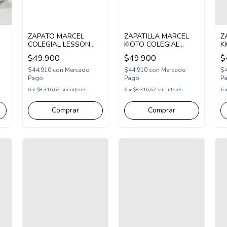
ZAPATO MARCEL
ZAPATILLA MARCEL
Z
COLEGIAL LESSON
KIOTO COLEGIAL
K
VINCHA 27-28 NEGRO
ABROJO Y CORDON
A
$49.900
$49.900
$
(MLESS/1N)
25-36 BLANCO ROSA
2
(MKIO/1BRS)
(
$44.910
con
Mercado
$44.910
con
Mercado
$
Pago
Pago
P
6
x
$8.316,67
sin interés
6
x
$8.316,67
sin interés
6
Comprar
Comprar