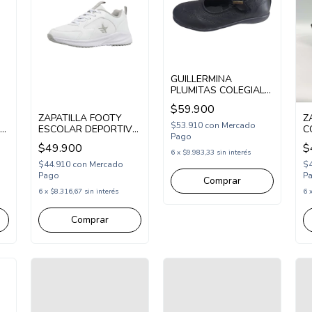
GUILLERMINA
PLUMITAS COLEGIAL
CON ABROJO 27-36
$59.900
NEGRO (P3777/1N)
ZAPATILLA FOOTY
Z
$53.910
con
Mercado
VA
ESCOLAR DEPORTIVA
C
Pago
8
ACORDONADA 34-40
A
$49.900
$
BLANCO GRIS
C
6
x
$9.983,33
sin interés
(SCH45/1BGR)
(
$44.910
con
Mercado
$
Pago
P
Comprar
6
x
$8.316,67
sin interés
6
Comprar