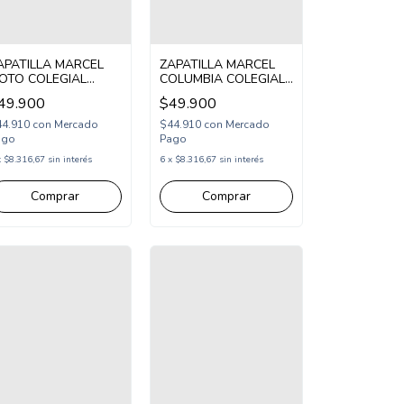
APATILLA MARCEL
ZAPATILLA MARCEL
IOTO COLEGIAL
COLUMBIA COLEGIAL
BROJO Y CORDON
DOS ABROJOS 28-33
49.900
$49.900
5-36 BLANCO AZUL
NEGRO (MCOLU/1N)
MKIO/1BAZ)
44.910
con
Mercado
$44.910
con
Mercado
ago
Pago
x
$8.316,67
sin interés
6
x
$8.316,67
sin interés
Comprar
Comprar