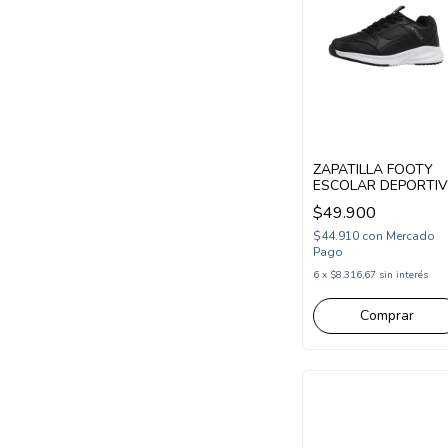
ZAPATILLA FOOTY
ESCOLAR DEPORTI
ACORDONADA 33-3
$49.900
NEGRO (SCH51/1N)
$44.910
con
Mercado
Pago
6
x
$8.316,67
sin interés
Comprar