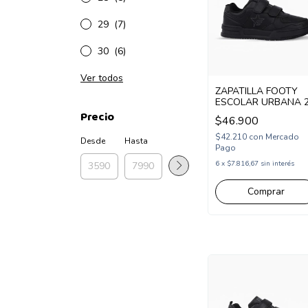
29
(7)
30
(6)
Ver todos
ZAPATILLA FOOTY
ESCOLAR URBANA 
ABROJOS 26-34
Precio
$46.900
NEGRO (SCH71/1N)
$42.210
con
Mercado
Desde
Hasta
Pago
6
x
$7.816,67
sin interés
Comprar