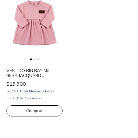
VESTIDO BIG BAY M/L
BEBA JACQUARD
(BI266002)
$19.900
$17.910
con
Mercado Pago
6
x
$3.316,67
sin interés
Comprar