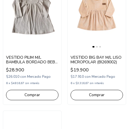
VESTIDO PILIM M/L
VESTIDO BIG BAY M/L LISO
BAMBULA BORDADO BEBA
MICROPOLAR (BI269002)
(PI262321)
$28.900
$19.900
$26.010
con
Mercado Pago
$17.910
con
Mercado Pago
6
x
$4.816,67
sin interés
6
x
$3.316,67
sin interés
Comprar
Comprar