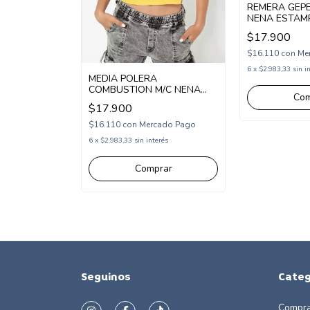
REMERA GEP
NENA ESTAM
DREAMERS (G
$17.900
$16.110
con
Me
OMPACTO
OM263678)
6
x
$2.983,33
sin i
MEDIA POLERA
COMBUSTION M/C NENA
Com
ALPENROSE (CB2491368)
ado Pago
$17.900
erés
$16.110
con
Mercado Pago
6
x
$2.983,33
sin interés
rar
Comprar
Seguinos
Categ
Compra