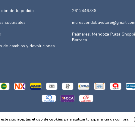
ación de tu pedido
2612446736
as sucursales
increscendobaystore@gmail.co
s
Palmares, Mendoza Plaza Shoppi
Barraca
as de cambios y devoluciones
ados.
Defensa de las y los consumidores. Para reclamos
ingresá acá.
/
Botón 
 este sitio
aceptás el uso de cookies
para agilizar tu experiencia de compra.