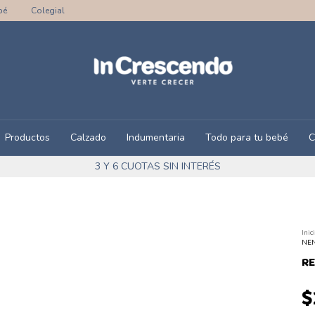
bé
Colegial
Productos
Calzado
Indumentaria
Todo para tu bebé
C
3 Y 6 CUOTAS SIN INTERÉS
Inic
NEN
RE
$