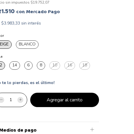
cio sin impuestos
$19.752,07
21.510
con
Mercado Pago
x
$3.983,33
sin interés
lor
EIGE
BLANCO
le
2
14
6
8
10
16
18
 te lo pierdas, es el último!
Medios de pago