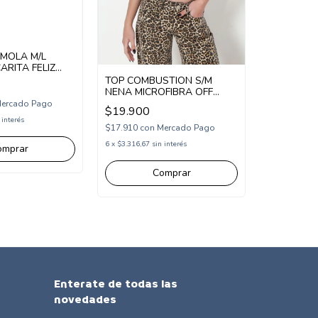
IMOLA M/L
RITA FELIZ
TOP COMBUSTION S/M
NENA MICROFIBRA OFF
REMERA C
SHOULDER (CB2497109)
ercado Pago
$19.900
LISA DAHI
 interés
$17.910
con
Mercado Pago
$18.900
6
x
$3.316,67
sin interés
omprar
$17.010
con
6
x
$3.150
sin 
Comprar
Enterate de todas las
novedades