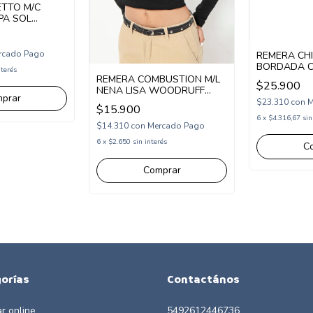
ETTO M/C
PA SOL
T265305)
rcado Pago
REMERA CH
BORDADA CA
nterés
(CH25TS07)
REMERA COMBUSTION M/L
$25.900
NENA LISA WOODRUFF
prar
(CB2491398)
$23.310
con
M
$15.900
6
x
$4.316,67
sin
$14.310
con
Mercado Pago
6
x
$2.650
sin interés
C
Comprar
orías
Contactános
r online
5492612446736