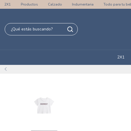
2X1
Productos
Calzado
Indumentaria
Todo para tu be
2X1