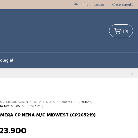
Iniciar sesión
|
Crear cuenta
(
0
)
olegial
io
/
LIQUIDACIÓN
/
ROPA
/
NENA
/
Remeras
/
REMERA CP
A M/C MIDWEST (CP265219)
MERA CP NENA M/C MIDWEST (CP265219)
23.900