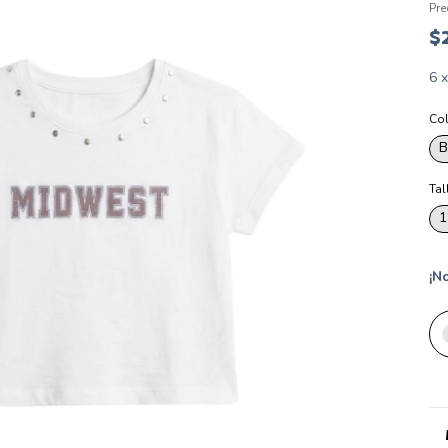
Pre
$
6
Co
B
Tal
1
¡No