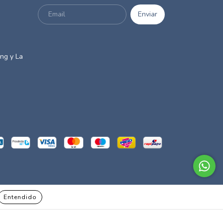
m
ng y La
de arrepentimiento
Entendido