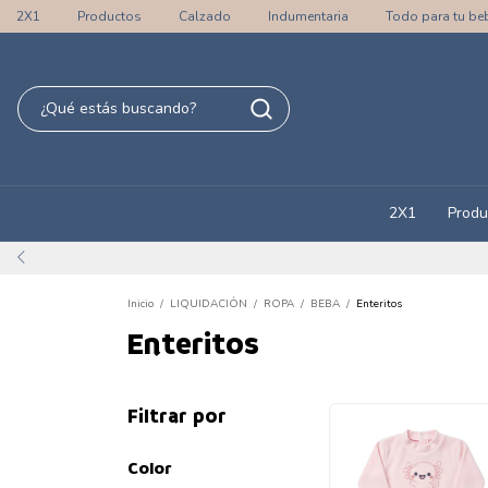
2X1
Productos
Calzado
Indumentaria
Todo para tu be
2X1
Produ
Inicio
/
LIQUIDACIÓN
/
ROPA
/
BEBA
/
Enteritos
Enteritos
Filtrar por
Color