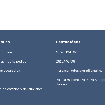
orías
Contactános
r online
5492612446736
ación de tu pedido
2612446736
as sucursales
increscendobaystore@gmail.co
s
Palmares, Mendoza Plaza Shoppi
Barraca
as de cambios y devoluciones