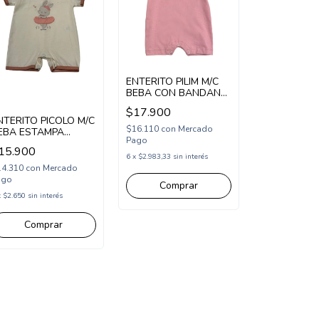
ENTERITO PILIM M/C
BEBA CON BANDANA
ESTAMPADA Y
$17.900
VOLADO (PI261135)
NTERITO PICOLO M/C
$16.110
con
Mercado
EBA ESTAMPA
Pago
ONEJA BAILARINA
15.900
PC2676564)
6
x
$2.983,33
sin interés
14.310
con
Mercado
ago
Comprar
x
$2.650
sin interés
Comprar