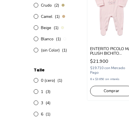
Crudo
(2)
Camel
(1)
Beige
(1)
Blanco
(1)
ENTERITO PICOLO M
(sin Color)
(1)
PLUSH BICHITO
(PC83564)
$21.900
$19.710
con
Mercado
Talle
Pago
6
x
$3.650
sin interés
0 (cero)
(1)
Comprar
1
(3)
3
(4)
6
(1)