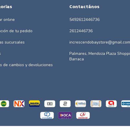
orías
Contactános
r online
5492612446736
ación de tu pedido
2612446736
as sucursales
increscendobaystore@gmail.co
s
Palmares, Mendoza Plaza Shoppi
Barraca
as de cambios y devoluciones