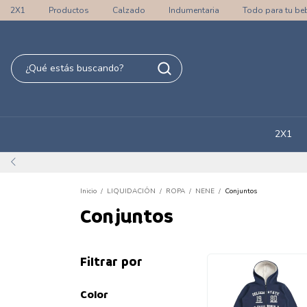
2X1
Productos
Calzado
Indumentaria
Todo para tu be
2X1
Inicio
/
LIQUIDACIÓN
/
ROPA
/
NENE
/
Conjuntos
Conjuntos
Filtrar por
Color