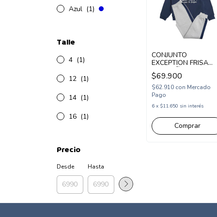
Azul
(1)
Talle
CONJUNTO
4
(1)
EXCEPTION FRISA
1980 NIÑO
$69.900
(EX26HK56)
12
(1)
$62.910
con
Mercado
Pago
14
(1)
6
x
$11.650
sin interés
16
(1)
Comprar
Precio
Desde
Hasta