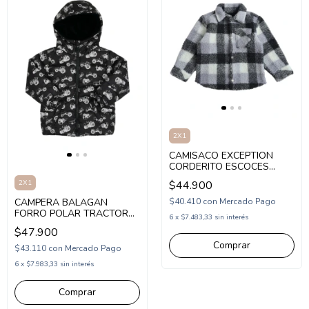
2X1
CAMISACO EXCEPTION
CORDERITO ESCOCES
BEBE (EX26BJK04)
2X1
$44.900
CAMPERA BALAGAN
$40.410
con
Mercado Pago
FORRO POLAR TRACTOR
6
x
$7.483,33
sin interés
(BA263007)
$47.900
Comprar
$43.110
con
Mercado Pago
6
x
$7.983,33
sin interés
Comprar