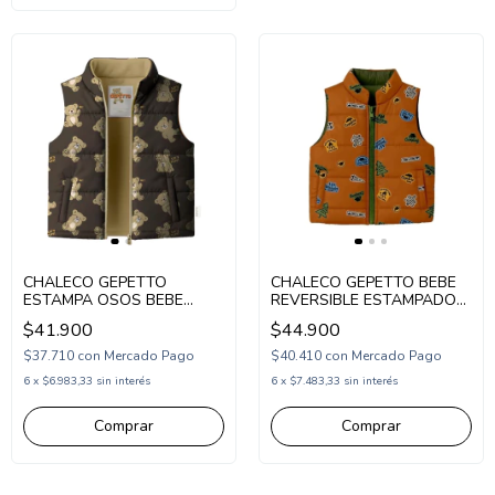
CHALECO GEPETTO
CHALECO GEPETTO BEBE
ESTAMPA OSOS BEBE
REVERSIBLE ESTAMPADO
(GT293155)
(GT293154)
$41.900
$44.900
$37.710
con
Mercado Pago
$40.410
con
Mercado Pago
6
x
$6.983,33
sin interés
6
x
$7.483,33
sin interés
Comprar
Comprar