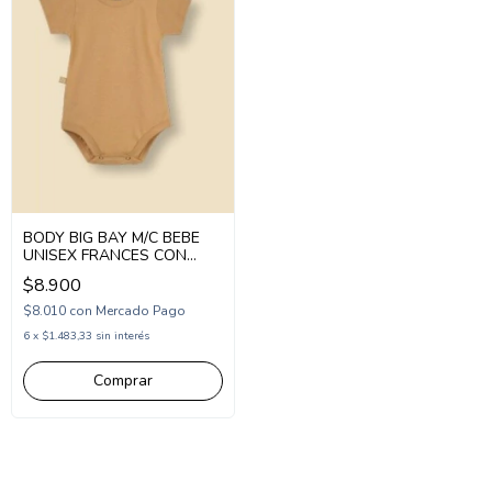
BODY BIG BAY M/C BEBE
UNISEX FRANCES CON
BROCHE (BI252600)
$8.900
$8.010
con
Mercado Pago
6
x
$1.483,33
sin interés
Comprar