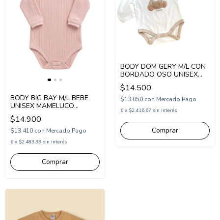
BODY DOM GERY M/L CON
BORDADO OSO UNISEX
(DG243107)
$14.500
BODY BIG BAY M/L BEBE
$13.050
con
Mercado Pago
UNISEX MAMELUCO
6
x
$2.416,67
sin interés
CANALE (BI262065)
$14.900
Comprar
$13.410
con
Mercado Pago
6
x
$2.483,33
sin interés
Comprar