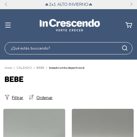
🔥2x1 ALTO INVIERNO🔥
Inicio
/
CALZADO
/
BEBE
/
breadcrumbs.deportivos4
BEBE
Filtrar
Ordenar