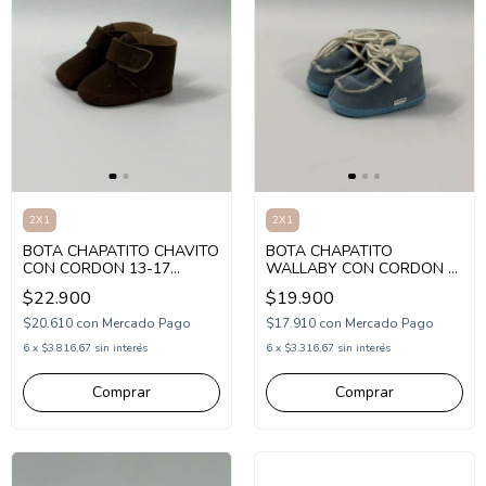
2X1
2X1
BOTA CHAPATITO CHAVITO
BOTA CHAPATITO
CON CORDON 13-17
WALLABY CON CORDON Y
(CH670)
CORDERITO 14-17
$22.900
$19.900
(CH2800)
$20.610
con
Mercado Pago
$17.910
con
Mercado Pago
6
x
$3.816,67
sin interés
6
x
$3.316,67
sin interés
Comprar
Comprar