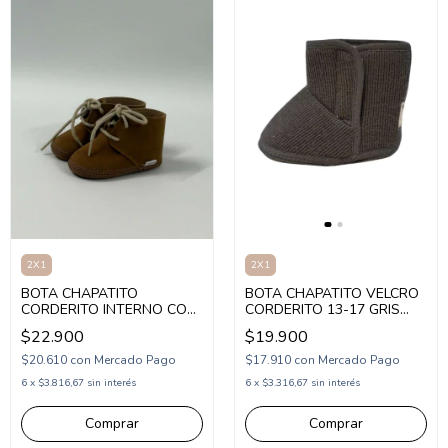
2X1
2X1
BOTA CHAPATITO
BOTA CHAPATITO VELCRO
CORDERITO INTERNO CON
CORDERITO 13-17 GRIS
ABROJO 13-17 (CH798)
(CH158GR)
$22.900
$19.900
$20.610
con
Mercado Pago
$17.910
con
Mercado Pago
6
x
$3.816,67
sin interés
6
x
$3.316,67
sin interés
Comprar
Comprar