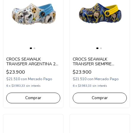
CROCS SEAWALK
CROCS SEAWALK
TRANSFER ARGENTINA 27-
TRANSFER SIEMPRE
34 BLANCO (SW940/1BL)
ALENTANDO BOCA 27-34
$23.900
$23.900
AZUL (SW940/1AZ)
$21.510
con
Mercado Pago
$21.510
con
Mercado Pago
6
x
$3.983,33
sin interés
6
x
$3.983,33
sin interés