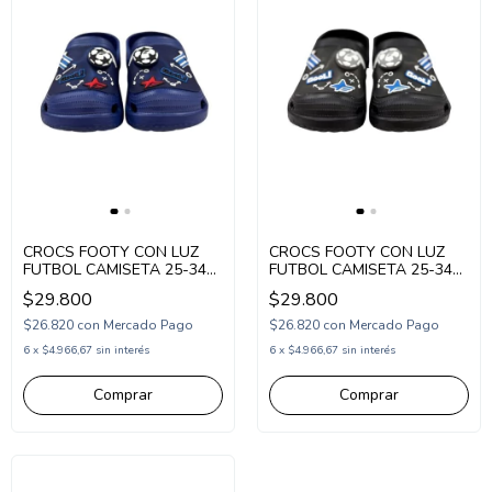
CROCS FOOTY CON LUZ
CROCS FOOTY CON LUZ
FUTBOL CAMISETA 25-34
FUTBOL CAMISETA 25-34
AZUL (CL984/1)
NEGRO (CL982/1)
$29.800
$29.800
$26.820
con
Mercado Pago
$26.820
con
Mercado Pago
6
x
$4.966,67
sin interés
6
x
$4.966,67
sin interés