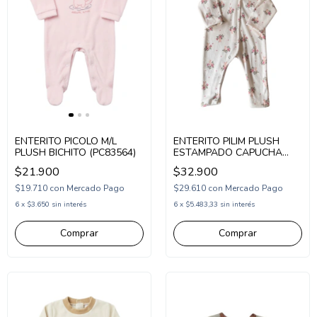
ENTERITO PICOLO M/L
ENTERITO PILIM PLUSH
PLUSH BICHITO (PC83564)
ESTAMPADO CAPUCHA
(PI262135)
$21.900
$32.900
$19.710
con
Mercado Pago
$29.610
con
Mercado Pago
6
x
$3.650
sin interés
6
x
$5.483,33
sin interés
Comprar
Comprar