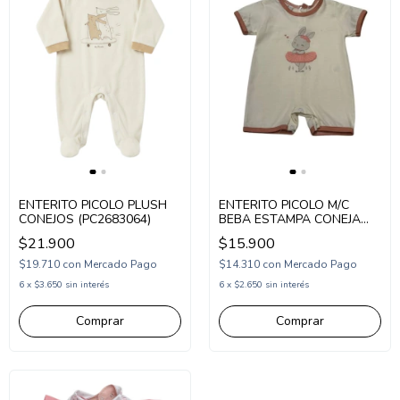
ENTERITO PICOLO PLUSH
ENTERITO PICOLO M/C
CONEJOS (PC2683064)
BEBA ESTAMPA CONEJA
BAILARINA (PC2676564)
$21.900
$15.900
$19.710
con
Mercado Pago
$14.310
con
Mercado Pago
6
x
$3.650
sin interés
6
x
$2.650
sin interés
Comprar
Comprar