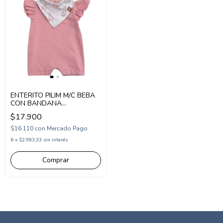
ENTERITO PILIM M/C BEBA
CON BANDANA
ESTAMPADA Y VOLADO
$17.900
(PI261135)
$16.110
con
Mercado Pago
6
x
$2.983,33
sin interés
Comprar