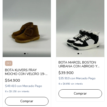
BOTA MARCEL BOSTON
2X1
URBANA CON ABROJO Y
BOTA KLIVERS FRAY
ELASTICO 25-30 (1MBOST)
$39.900
MOCHO CON VELCRO 19-
26 (KV620)
$35.910
con
Mercado Pago
$54.900
6
x
$6.650
sin interés
$49.410
con
Mercado Pago
6
x
$9.150
sin interés
Comprar
Comprar