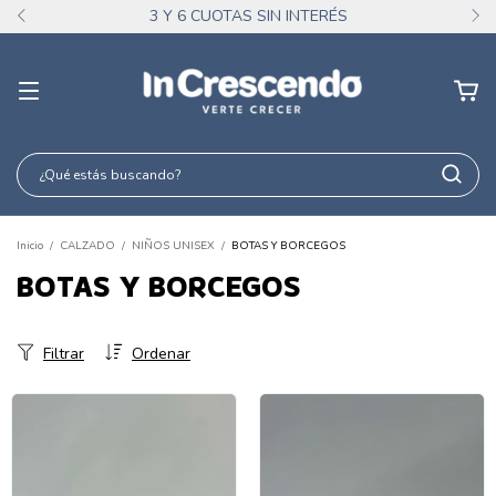
3 Y 6 CUOTAS SIN INTERÉS
Inicio
/
CALZADO
/
NIÑOS UNISEX
/
BOTAS Y BORCEGOS
BOTAS Y BORCEGOS
Filtrar
Ordenar