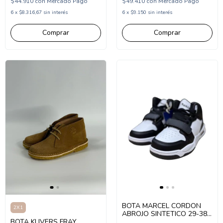
$44.910
con
Mercado Pago
$49.410
con
Mercado Pago
6
x
$8.316,67
sin interés
6
x
$9.150
sin interés
Comprar
Comprar
BOTA MARCEL CORDON
2X1
ABROJO SINTETICO 29-38
BOTA KLIVERS FRAY
NEGRO BLANCO