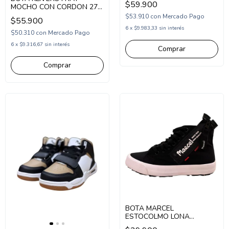
$59.900
MOCHO CON CORDON 27-
(MNAN/1NBL)
34 (1KV600)
$53.910
con
Mercado Pago
$55.900
6
x
$9.983,33
sin interés
$50.310
con
Mercado Pago
6
x
$9.316,67
sin interés
Comprar
Comprar
BOTA MARCEL
ESTOCOLMO LONA
URBANA CORDON 29-36