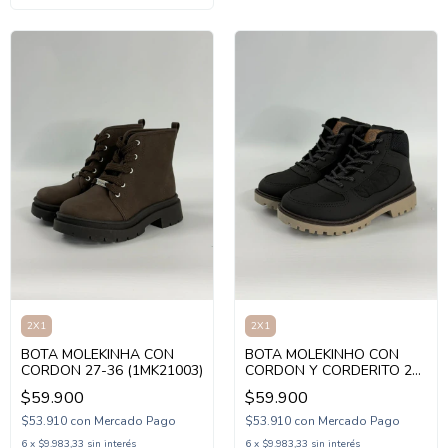
2X1
2X1
BOTA MOLEKINHA CON
BOTA MOLEKINHO CON
CORDON 27-36 (1MK21003)
CORDON Y CORDERITO 28-
37 (1MK73313)
$59.900
$59.900
$53.910
con
Mercado Pago
$53.910
con
Mercado Pago
6
x
$9.983,33
sin interés
6
x
$9.983,33
sin interés