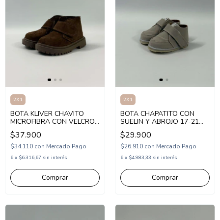
2X1
2X1
BOTA KLIVER CHAVITO
BOTA CHAPATITO CON
MICROFIBRA CON VELCRO
SUELIN Y ABROJO 17-21
21-28 (KV2320)
(CH7001)
$37.900
$29.900
$34.110
con
Mercado Pago
$26.910
con
Mercado Pago
6
x
$6.316,67
sin interés
6
x
$4.983,33
sin interés
Comprar
Comprar