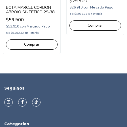
$29.900
NEGRO (MESTO/1N)
BOTA MARCEL CORDON
$26.910
con
Mercado Pago
ABROJO SINTETICO 29-38
6
x
$4.983,33
sin interés
BLANCO NEGRO
$59.900
(MNAN/1BNE)
Comprar
$53.910
con
Mercado Pago
6
x
$9.983,33
sin interés
Comprar
Seguinos
Categorías