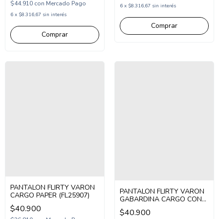
$44.910
con
Mercado Pago
6
x
$8.316,67
sin interés
6
x
$8.316,67
sin interés
Comprar
Comprar
PANTALON FLIRTY VARON
PANTALON FLIRTY VARON
CARGO PAPER (FL25907)
GABARDINA CARGO CON
LOGO SK90 (FL25903)
$40.900
$40.900