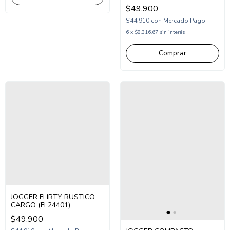
$49.900
$44.910
con
Mercado Pago
6
x
$8.316,67
sin interés
Comprar
JOGGER FLIRTY RUSTICO
CARGO (FL24401)
$49.900