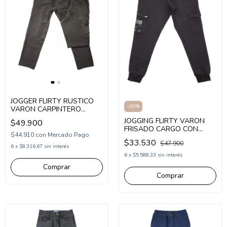
JOGGER FLIRTY RUSTICO
-
30
%
VARON CARPINTERO
RECTO (FL26204)
JOGGING FLIRTY VARON
$49.900
FRISADO CARGO CON
$44.910
con
Mercado Pago
CIERRE (FL24753)
$33.530
$47.900
6
x
$8.316,67
sin interés
6
x
$5.588,33
sin interés
Comprar
Comprar