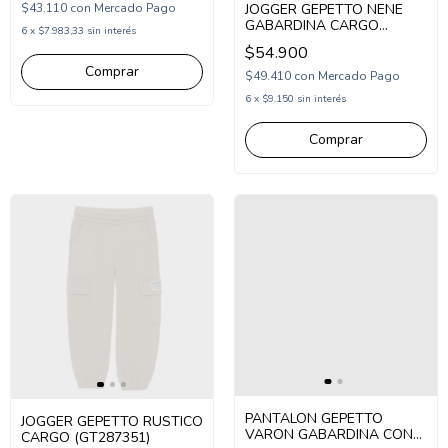
JOGGER GEPETTO NENE
$43.110
con
Mercado Pago
GABARDINA CARGO
6
x
$7.983,33
sin interés
(GT297105)
$54.900
Comprar
$49.410
con
Mercado Pago
6
x
$9.150
sin interés
Comprar
PANTALON GEPETTO
JOGGER GEPETTO RUSTICO
VARON GABARDINA CON
CARGO (GT287351)