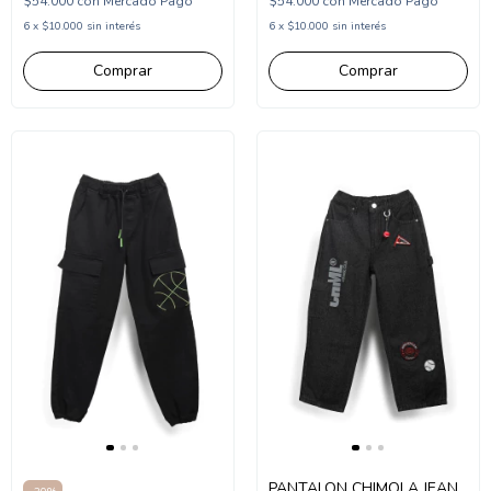
$54.000
con
Mercado Pago
$54.000
con
Mercado Pago
6
x
$10.000
sin interés
6
x
$10.000
sin interés
Comprar
Comprar
PANTALON CHIMOLA JEAN