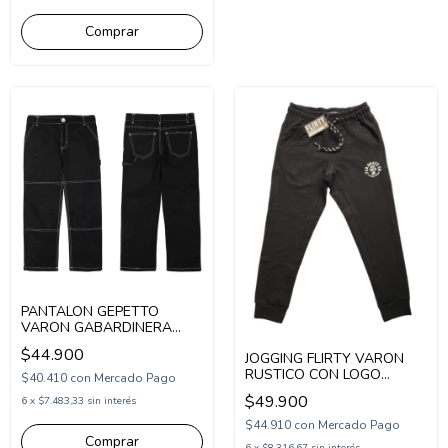
Comprar
PANTALON GEPETTO
VARON GABARDINERA
CARPINTERO (GT267104)
$44.900
JOGGING FLIRTY VARON
RUSTICO CON LOGO
$40.410
con
Mercado Pago
SKATE 1972 (FL25913)
$49.900
6
x
$7.483,33
sin interés
$44.910
con
Mercado Pago
Comprar