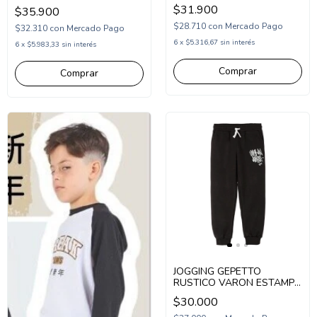
CORTE CHINO (GT273103)
$31.900
$35.900
$28.710
con
Mercado Pago
$32.310
con
Mercado Pago
6
x
$5.316,67
sin interés
6
x
$5.983,33
sin interés
Comprar
Comprar
JOGGING GEPETTO
RUSTICO VARON ESTAMPA
URBAN (GT267350)
$30.000