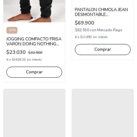
PANTALON CHIMOLA JEAN
DESMONTABLE
(CH26PAT32)
$69.900
$62.910
con
Mercado Pago
-
30
%
6
x
$11.650
sin interés
JOGGING COMPACTO FRISA
VARON DOING NOTHING
(COM243006)
Comprar
$23.030
$32.900
6
x
$3.838,33
sin interés
Comprar