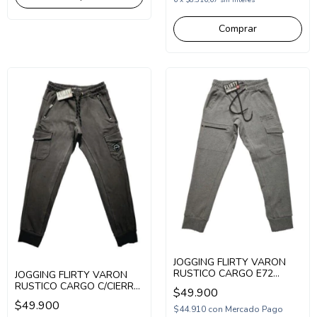
6
x
$8.316,67
sin interés
Comprar
JOGGING FLIRTY VARON
RUSTICO CARGO E72
JOGGING FLIRTY VARON
(FL25908)
RUSTICO CARGO C/CIERRE
$49.900
(FL25912)
$49.900
$44.910
con
Mercado Pago