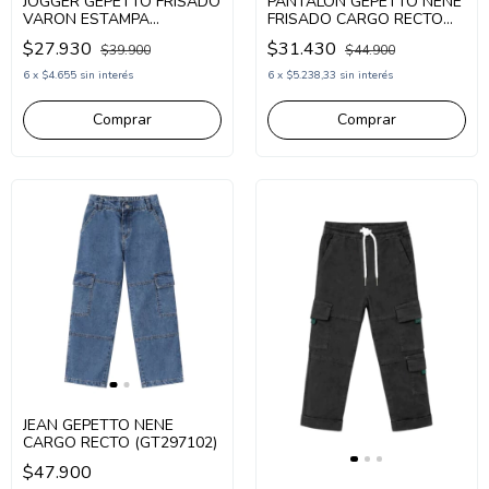
JOGGER GEPETTO FRISADO
PANTALON GEPETTO NENE
VARON ESTAMPA
FRISADO CARGO RECTO
ORIGINAL (GT297344)
(GT297342)
$27.930
$31.430
$39.900
$44.900
6
x
$4.655
sin interés
6
x
$5.238,33
sin interés
Comprar
Comprar
JEAN GEPETTO NENE
CARGO RECTO (GT297102)
$47.900