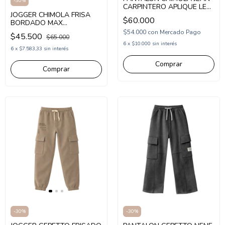
-
30
%
CARPINTERO APLIQUE LEO
JOGGER CHIMOLA FRISA
(CH26PAT41)
$60.000
BORDADO MAX
(CH26PAT42)
$54.000
con
Mercado Pago
$45.500
$65.000
6
x
$10.000
sin interés
6
x
$7.583,33
sin interés
Comprar
Comprar
-
30
%
-
30
%