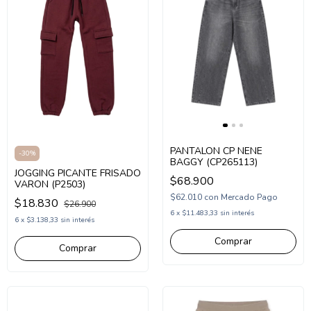
PANTALON CP NENE
-
30
%
BAGGY (CP265113)
JOGGING PICANTE FRISADO
$68.900
VARON (P2503)
$62.010
con
Mercado Pago
$18.830
$26.900
6
x
$11.483,33
sin interés
6
x
$3.138,33
sin interés
Comprar
Comprar