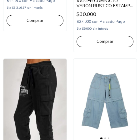
JOGGER COMPACTO
$44.910
con
Mercado Pago
VARON RUSTICO ESTAMPA
6
x
$8.316,67
sin interés
DONT PANE (COM263628)
$30.000
Comprar
$27.000
con
Mercado Pago
6
x
$5.000
sin interés
Comprar