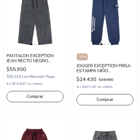
PANTALON EXCEPTION
-
30
%
JEAN RECTO NEGRO
(EX26HP63)
JOGGER EXCEPTION FRISA
$55.900
ESTAMPA NIÑO
(EX26HPK59)
$50.310
con
Mercado Pago
$24.430
$34.900
6
x
$9.316,67
sin interés
6
x
$4.071,67
sin interés
Comprar
Comprar