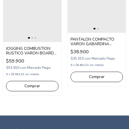
PANTALON COMPACTO
VARON GABARDINA
ELASTIZADO (COM253232)
JOGGING COMBUSTION
$38.900
RUSTICO VARON BOARD
(CB2575115)
$35.010
con
Mercado Pago
$59.900
6
x
$6.483,33
sin interés
$53.910
con
Mercado Pago
6
x
$9.983,33
sin interés
Comprar
Comprar