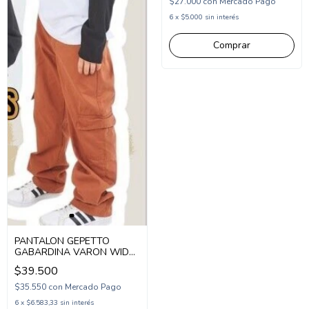
$27.000
con
Mercado Pago
6
x
$5.000
sin interés
Comprar
PANTALON GEPETTO
GABARDINA VARON WIDE
LEG CARGO (GT257104)
$39.500
$35.550
con
Mercado Pago
6
x
$6.583,33
sin interés