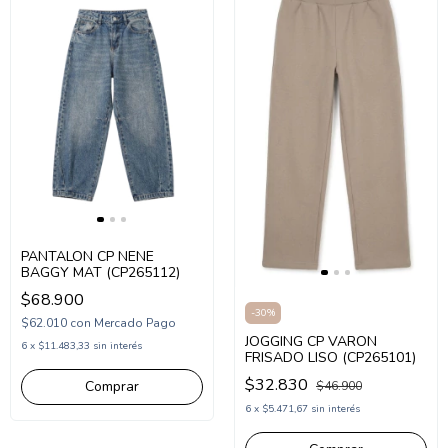
PANTALON CP NENE
BAGGY MAT (CP265112)
$68.900
-
30
%
$62.010
con
Mercado Pago
JOGGING CP VARON
6
x
$11.483,33
sin interés
FRISADO LISO (CP265101)
$32.830
Comprar
$46.900
6
x
$5.471,67
sin interés