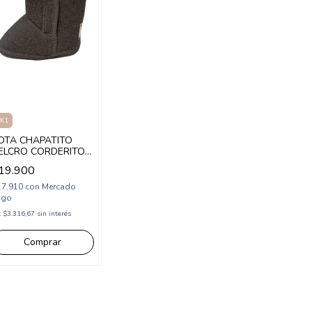
X1
OTA CHAPATITO
ELCRO CORDERITO
3-17 GRIS (CH158GR)
19.900
17.910
con
Mercado
ago
x
$3.316,67
sin interés
Comprar