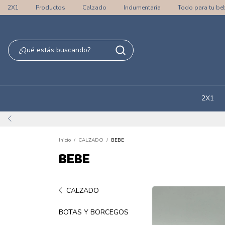
2X1
Productos
Calzado
Indumentaria
Todo para tu be
2X1
Inicio
/
CALZADO
/
BEBE
BEBE
CALZADO
BOTAS Y BORCEGOS