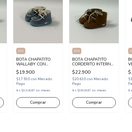
2X1
2X1
2
BOTA CHAPATITO
BOTA CHAPATITO
B
WALLABY CON
CORDERITO INTERNO
V
CORDON Y
CON ABROJO 13-17
1
$19.900
$22.900
$
CORDERITO 14-17
(CH798)
(CH2800)
$17.910
con
Mercado
$20.610
con
Mercado
$
Pago
Pago
P
6
x
$3.316,67
sin interés
6
x
$3.816,67
sin interés
6
Comprar
Comprar