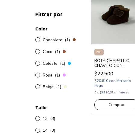
Filtrar por
Color
Chocolate
(1)
Coco
(1)
2X1
BOTA CHAPATITO
Celeste
(1)
CHAVITO CON
CORDON 13-17
$22.900
Rosa
(1)
(CH670)
$20.610
con
Mercado
Pago
Beige
(1)
6
x
$3.816,67
sin interés
Comprar
Talle
13
(3)
14
(3)