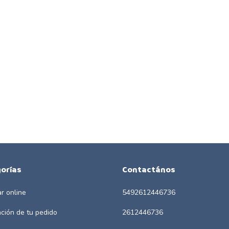
orías
Contactános
r online
5492612446736
ación de tu pedido
2612446736