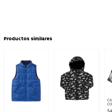
Productos similares
CA
CO
BE
$4