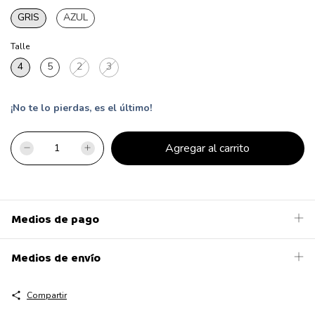
GRIS
AZUL
Talle
4
5
2
3
¡No te lo pierdas, es el último!
Medios de pago
Medios de envío
Compartir