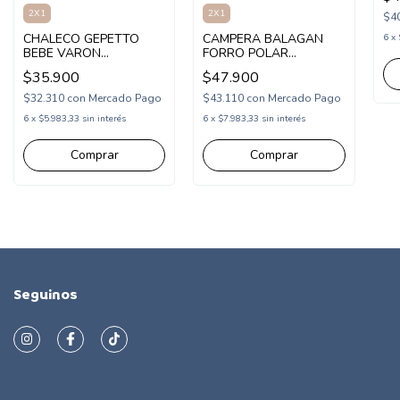
2X1
2X1
$4
CHALECO GEPETTO
CAMPERA BALAGAN
6
x
BEBE VARON
FORRO POLAR
(GT273155)
TRACTOR (BA263007)
$35.900
$47.900
$32.310
con
Mercado Pago
$43.110
con
Mercado Pago
6
x
$5.983,33
sin interés
6
x
$7.983,33
sin interés
Comprar
Comprar
Seguinos