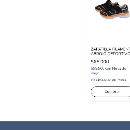
ZAPATILLA FILAMEN
ABROJO DEPORTIV
ELASTICO 29-37 AZ
$65.000
(FIBUDD/1AZ)
$58.500
con
Mercado
Pago
6
x
$10.833,33
sin interés
Comprar