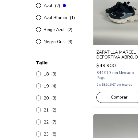
Azul
(2)
Azul Blanco
(1)
Beige Azul
(2)
Negro Gris
(3)
ZAPATILLA MARCEL
DEPORTIVA ABROJO
ELASTICO 22-27
Talle
$49.900
(MSUNNY)
$44.910
con
Mercado
18
(3)
Pago
6
x
$8.316,67
sin interés
19
(4)
Comprar
20
(3)
21
(2)
22
(7)
23
(8)