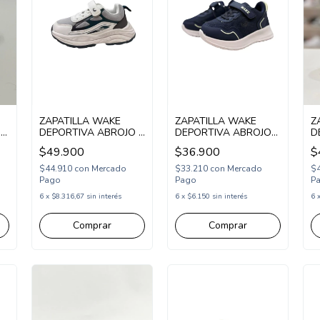
ZAPATILLA WAKE
ZAPATILLA WAKE
Z
OS
DEPORTIVA ABROJO Y
DEPORTIVA ABROJO
D
UL
ELASTICO 28-34
ELASTICO 22-27 AZUL
A
$49.900
$36.900
$
PETROLEO
(WK338AZ)
(
(WK372/1PE)
$44.910
con
Mercado
$33.210
con
Mercado
$
Pago
Pago
P
6
x
$8.316,67
sin interés
6
x
$6.150
sin interés
6
Comprar
Comprar