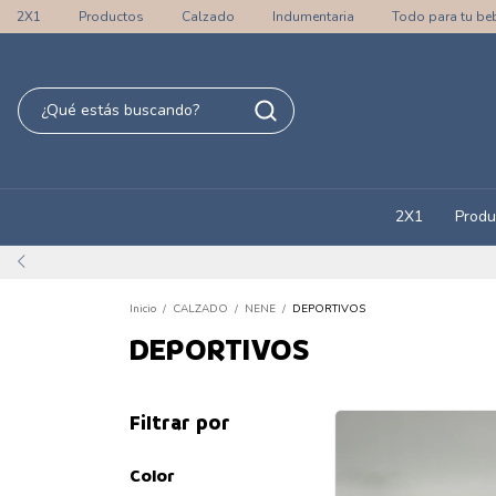
2X1
Productos
Calzado
Indumentaria
Todo para tu be
2X1
Produ
Inicio
/
CALZADO
/
NENE
/
DEPORTIVOS
DEPORTIVOS
Filtrar por
Color