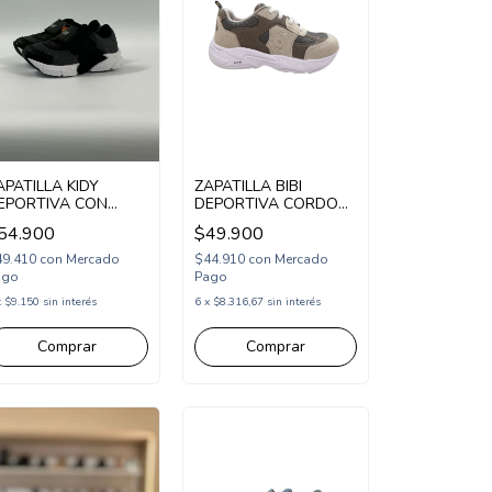
APATILLA KIDY
ZAPATILLA BIBI
EPORTIVA CON
DEPORTIVA CORDON
BROJO 23-28
ELASTICO 29-35 GRIS
54.900
$49.900
KD10178)
VARON (BB4029/1GR)
49.410
con
Mercado
$44.910
con
Mercado
ago
Pago
x
$9.150
sin interés
6
x
$8.316,67
sin interés
Comprar
Comprar