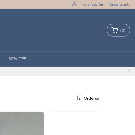
Iniciar sesión
|
Crear cuenta
(
0
)
30% OFF
Ordenar