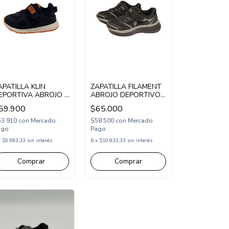
APATILLA KLIN
ZAPATILLA FILAMENT
EPORTIVA ABROJO Y
ABROJO DEPORTIVO
LASTICO 19-23 AZUL
ELASTICO 29-37
59.900
$65.000
ARANJA
NEGRO (FIBUDD/1N)
KL4531ANA)
53.910
con
Mercado
$58.500
con
Mercado
ago
Pago
x
$9.983,33
sin interés
6
x
$10.833,33
sin interés
Comprar
Comprar