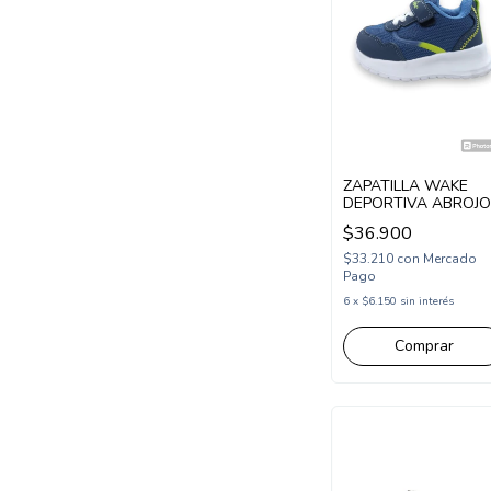
ZAPATILLA WAKE
DEPORTIVA ABROJO
ELASTICO 22-27 AZ
$36.900
(WK204AZ)
$33.210
con
Mercado
Pago
6
x
$6.150
sin interés
Comprar