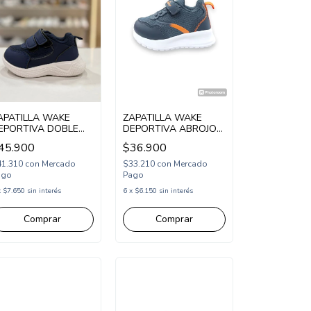
APATILLA WAKE
ZAPATILLA WAKE
EPORTIVA DOBLE
DEPORTIVA ABROJO
BROJO 22-27 AZUL
ELASTICO 22-27
45.900
$36.900
WK272AZ)
TOPO (WK204TO)
41.310
con
Mercado
$33.210
con
Mercado
ago
Pago
x
$7.650
sin interés
6
x
$6.150
sin interés
Comprar
Comprar