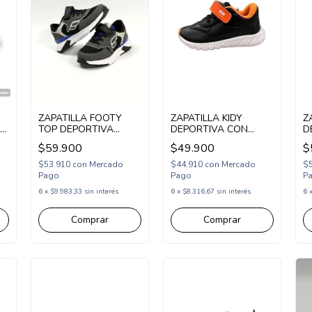
ZAPATILLA FOOTY
ZAPATILLA KIDY
Z
TOP DEPORTIVA
DEPORTIVA CON
D
UL
ABROJO Y ELASTICO
ABROJO Y ELASTICO
E
$59.900
$49.900
$
28-36 GRIS AZUL
18-23 NEGRO
N
(TOP999/1)
NARANJA
(
$53.910
con
Mercado
$44.910
con
Mercado
$
(KD60007NNA)
Pago
Pago
P
6
x
$9.983,33
sin interés
6
x
$8.316,67
sin interés
6
Comprar
Comprar