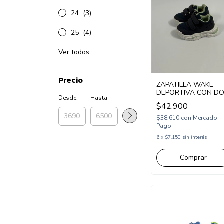
24
(3)
25
(4)
Ver todos
Precio
ZAPATILLA WAKE
DEPORTIVA CON D
Desde
Hasta
ABROJOS 22-27 AZ
$42.900
(WK378AZ)
$38.610
con
Mercado
Pago
6
x
$7.150
sin interés
Comprar