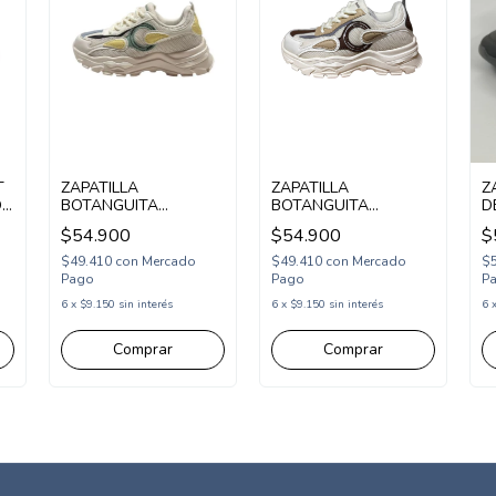
T
ZAPATILLA
ZAPATILLA
Z
O
BOTANGUITA
BOTANGUITA
D
UL
DEPORTIVA CON
DEPORTIVA CON
A
$54.900
$54.900
$
CORDON 30-36
CORDON 30-36
(
VERDE (BOAYR/1VE)
MARRON
$49.410
con
Mercado
$49.410
con
Mercado
$
(BOAYR/1MA)
Pago
Pago
P
6
x
$9.150
sin interés
6
x
$9.150
sin interés
6
Comprar
Comprar