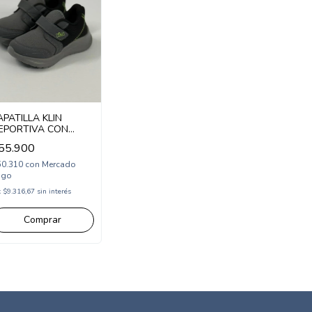
APATILLA KLIN
EPORTIVA CON
BROJO 22-28
55.900
KL440049)
50.310
con
Mercado
ago
x
$9.316,67
sin interés
Comprar