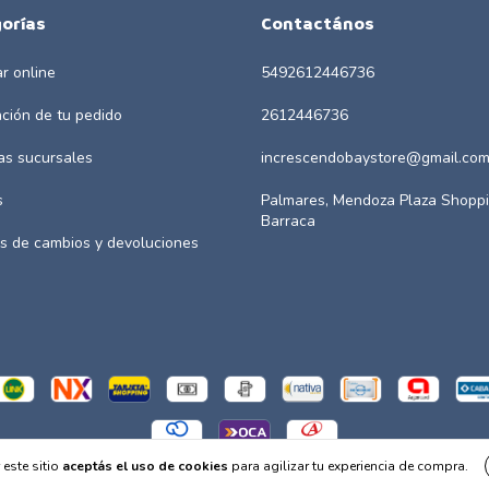
orías
Contactános
r online
5492612446736
ación de tu pedido
2612446736
as sucursales
increscendobaystore@gmail.co
s
Palmares, Mendoza Plaza Shoppi
Barraca
as de cambios y devoluciones
 este sitio
aceptás el uso de cookies
para agilizar tu experiencia de compra.