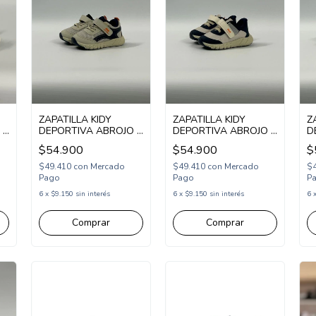
ZAPATILLA KIDY
ZAPATILLA KIDY
Z
 Y
DEPORTIVA ABROJO Y
DEPORTIVA ABROJO Y
D
ELASTICO 18-23
ELASTICO 18-23
A
$54.900
$54.900
$
(KD60012)
(KD60011)
(
$49.410
con
Mercado
$49.410
con
Mercado
$
Pago
Pago
P
6
x
$9.150
sin interés
6
x
$9.150
sin interés
6
Comprar
Comprar