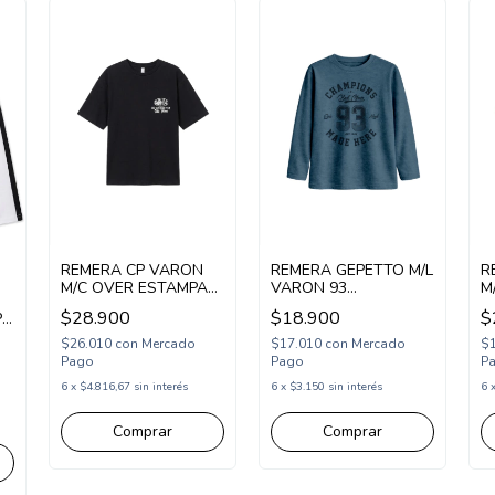
REMERA CP VARON
REMERA GEPETTO M/L
R
M/C OVER ESTAMPA
VARON 93
M
LAVE (CP265107)
(GT297302)
U
$28.900
$18.900
$
P
(
$26.010
con
Mercado
$17.010
con
Mercado
$
Pago
Pago
P
6
x
$4.816,67
sin interés
6
x
$3.150
sin interés
6
Comprar
Comprar