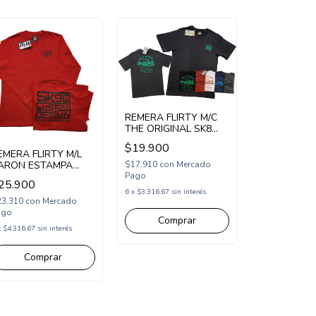
REMERA FLIRTY M/C
THE ORIGINAL SK8
(FL26220)
$19.900
EMERA FLIRTY M/L
$17.910
con
Mercado
ARON ESTAMPA
Pago
USTOM DESING 72
25.900
FL25106)
6
x
$3.316,67
sin interés
23.310
con
Mercado
ago
Comprar
x
$4.316,67
sin interés
Comprar