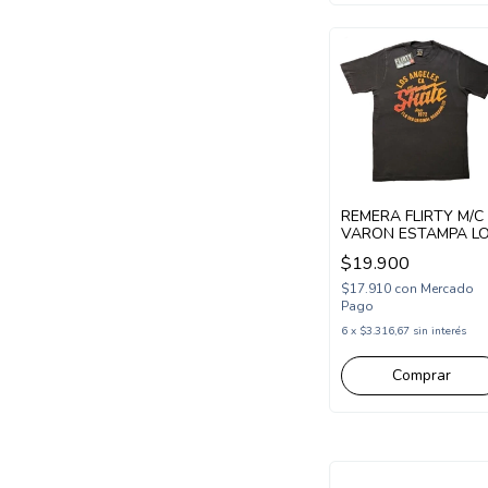
REMERA FLIRTY M/C
VARON ESTAMPA L
ANGELES SKATE
$19.900
(FL25902)
$17.910
con
Mercado
Pago
6
x
$3.316,67
sin interés
Comprar