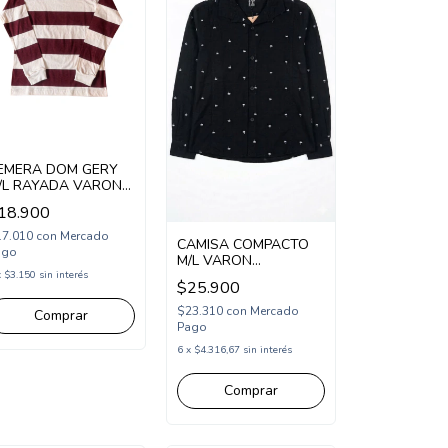
EMERA DOM GERY
/L RAYADA VARON
DG267424)
18.900
17.010
con
Mercado
CAMISA COMPACTO
ago
M/L VARON
ESTAMPADA
x
$3.150
sin interés
$25.900
(COM253234)
$23.310
con
Mercado
Comprar
Pago
6
x
$4.316,67
sin interés
Comprar