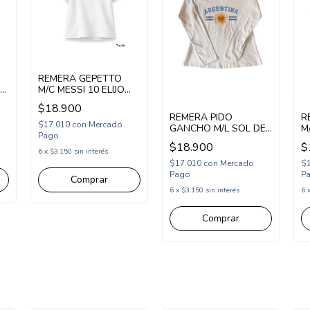
REMERA GEPETTO
ER
M/C MESSI 10 ELIJO
CREER (GT298311)
$18.900
REMERA PIDO
R
$17.010
con
Mercado
GANCHO M/L SOL DE
M
Pago
MAYO (PG261100)
(
$18.900
$
6
x
$3.150
sin interés
$17.010
con
Mercado
$
Pago
P
Comprar
6
x
$3.150
sin interés
6
Comprar