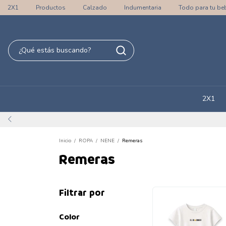
2X1
Productos
Calzado
Indumentaria
Todo para tu be
2X1
Inicio
/
ROPA
/
NENE
/
Remeras
Remeras
Filtrar por
Color