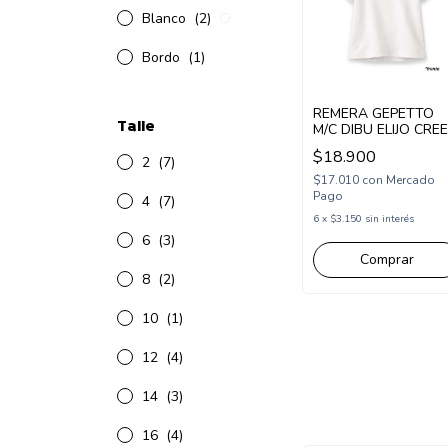
Blanco
(2)
Bordo
(1)
REMERA GEPETTO
Talle
M/C DIBU ELIJO CRE
(GT298312)
$18.900
2
(7)
$17.010
con
Mercado
Pago
4
(7)
6
x
$3.150
sin interés
6
(3)
Comprar
8
(2)
10
(1)
12
(4)
14
(3)
16
(4)