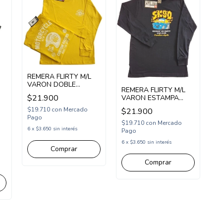
REMERA FLIRTY M/L
VARON DOBLE
REMERA FLIRTY M/L
ESTAMPA
$21.900
VARON ESTAMPA
MOTORCYCLE
SK90 CAR CLUB
(FL24707)
$19.710
con
Mercado
$21.900
(FL24601)
Pago
$19.710
con
Mercado
6
x
$3.650
sin interés
Pago
6
x
$3.650
sin interés
Comprar
Comprar