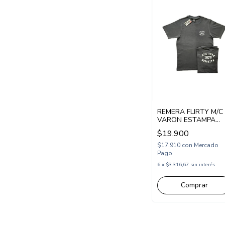
REMERA FLIRTY M/C
VARON ESTAMPA
COLLEGE SK8
$19.900
(FL26202)
$17.910
con
Mercado
Pago
6
x
$3.316,67
sin interés
Comprar