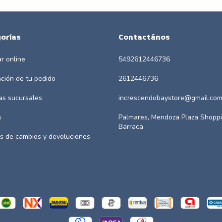
orías
Contactános
r online
5492612446736
ación de tu pedido
2612446736
as sucursales
increscendobaystore@gmail.co
s
Palmares, Mendoza Plaza Shoppi
Barraca
as de cambios y devoluciones