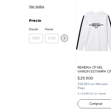
Ver todos
Precio
Desde
Hasta
REMERA CP M/L
VARON ESTAMPA C
STUDIOS BIES EN
$29.900
MANGA (CP265110)
$26.910
con
Mercado
Pago
6
x
$4.983,33
sin interés
Comprar