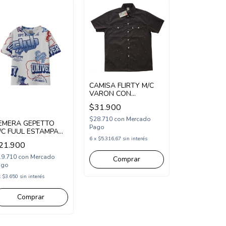
CAMISA FLIRTY M/C
VARON CON
BOLSILLO Y
$31.900
ESTAMPADA
(FL25953)
$28.710
con
Mercado
EMERA GEPETTO
Pago
/C FUUL ESTAMPA
NIVERSITY
6
x
$5.316,67
sin interés
21.900
GT287301)
19.710
con
Mercado
Comprar
ago
x
$3.650
sin interés
Comprar