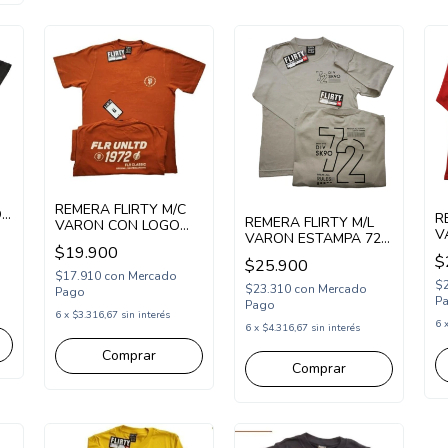
REMERA FLIRTY M/C
OS
R
REMERA FLIRTY M/L
VARON CON LOGO
V
VARON ESTAMPA 72
ORIGINALS (FL25900)
C
$19.900
(FL25124)
$
$25.900
(
$17.910
con
Mercado
$
$23.310
con
Mercado
Pago
P
Pago
6
x
$3.316,67
sin interés
6
6
x
$4.316,67
sin interés
Comprar
Comprar