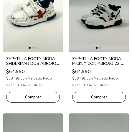
ZAPATILLA FOOTY MODA
ZAPATILLA FOOTY MODA
SPIDERMAN DOS ABROJOS
MICKEY CON ABROJO 22-26
26-32 BLANCO (SP2699/1)
(MIC2232)
$64.990
$64.990
$58.491
con
Mercado Pago
$58.491
con
Mercado Pago
6
x
$10.831,67
sin interés
6
x
$10.831,67
sin interés
Comprar
Comprar