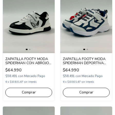
ZAPATILLA FOOTY MODA
ZAPATILLA FOOTY MODA
SPIDERMAN CON ABROJO
SPIDERMAN DEPORTIVA
26-32 (1SP2617)
ABROJO 26-32 (1SP2615)
$64.990
$64.990
$58.491
con
Mercado Pago
$58.491
con
Mercado Pago
6
x
$10.831,67
sin interés
6
x
$10.831,67
sin interés
Comprar
Comprar