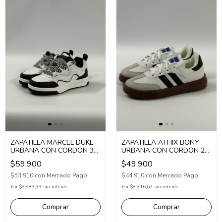
ZAPATILLA MARCEL DUKE
ZAPATILLA ATHIX BONY
URBANA CON CORDON 32-
URBANA CON CORDON 29-
38 (1MDUKE)
35 (1ATBONY)
$59.900
$49.900
$53.910
con
Mercado Pago
$44.910
con
Mercado Pago
6
x
$9.983,33
sin interés
6
x
$8.316,67
sin interés
Comprar
Comprar