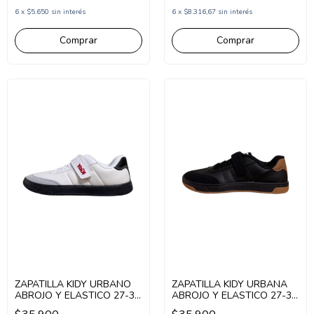
6
x
$5.650
sin interés
6
x
$8.316,67
sin interés
Comprar
Comprar
ZAPATILLA KIDY URBANO
ZAPATILLA KIDY URBANA
ABROJO Y ELASTICO 27-33
ABROJO Y ELASTICO 27-33
BLANCO (KD1019/1BL)
NEGRO (KD1014/1N)