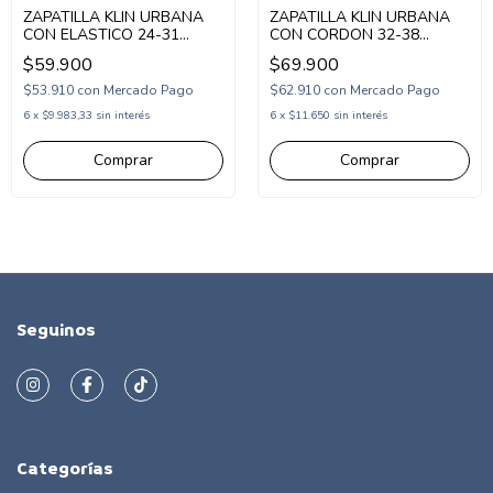
ZAPATILLA KLIN URBANA
ZAPATILLA KLIN URBANA
CON ELASTICO 24-31
CON CORDON 32-38
(1KL369001)
(1KL356009)
$59.900
$69.900
$53.910
con
Mercado Pago
$62.910
con
Mercado Pago
6
x
$9.983,33
sin interés
6
x
$11.650
sin interés
Comprar
Comprar
Seguinos
Categorías