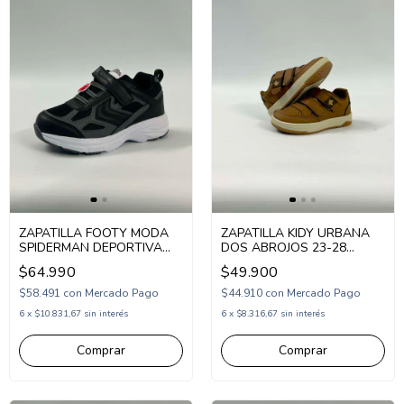
ZAPATILLA FOOTY MODA
ZAPATILLA KIDY URBANA
SPIDERMAN DEPORTIVA
DOS ABROJOS 23-28
ABROJO 26-32 (1SP2614)
(KD131051)
$64.990
$49.900
$58.491
con
Mercado Pago
$44.910
con
Mercado Pago
6
x
$10.831,67
sin interés
6
x
$8.316,67
sin interés
Comprar
Comprar