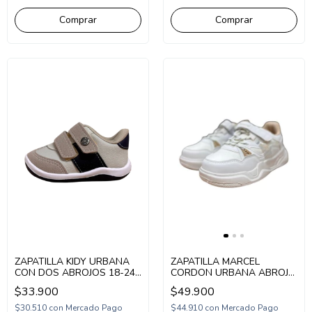
Comprar
Comprar
ZAPATILLA KIDY URBANA
ZAPATILLA MARCEL
CON DOS ABROJOS 18-24
CORDON URBANA ABROJO
NATURAL (KD0640NA)
SINTETICO 27-36 BLANCO
$33.900
$49.900
(MGENO/1BL)
$30.510
con
Mercado Pago
$44.910
con
Mercado Pago