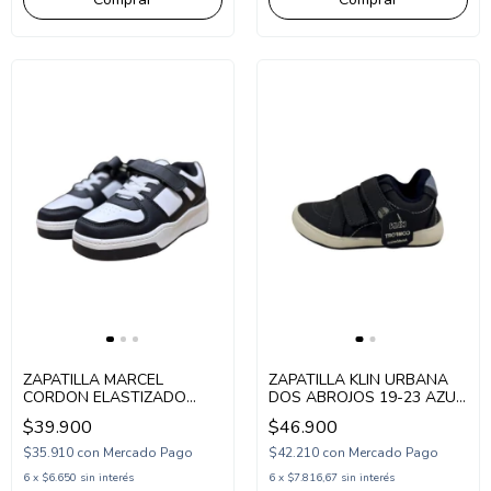
ZAPATILLA MARCEL
ZAPATILLA KLIN URBANA
CORDON ELASTIZADO
DOS ABROJOS 19-23 AZUL
URBANA UNISEX 29-38
(KL4482AZ)
$39.900
$46.900
NEGRO (MBAR/1N)
$35.910
con
Mercado Pago
$42.210
con
Mercado Pago
6
x
$6.650
sin interés
6
x
$7.816,67
sin interés