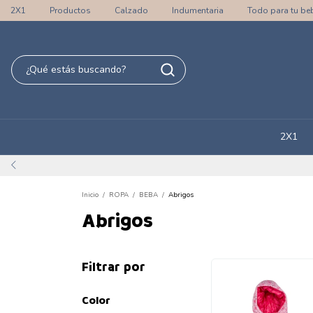
2X1
Productos
Calzado
Indumentaria
Todo para tu be
2X1
Inicio
/
ROPA
/
BEBA
/
Abrigos
Abrigos
Filtrar por
Color