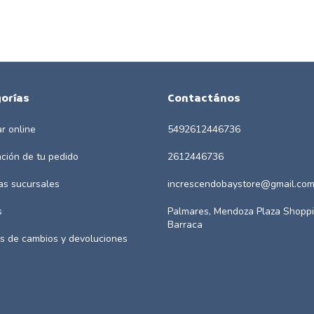
orías
Contactános
r online
5492612446736
ación de tu pedido
2612446736
as sucursales
increscendobaystore@gmail.co
s
Palmares, Mendoza Plaza Shoppi
Barraca
as de cambios y devoluciones