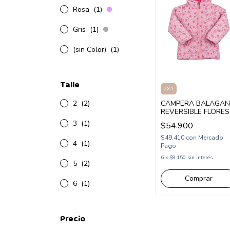
Rosa
(1)
Gris
(1)
(sin Color)
(1)
Talle
2X1
2
(2)
CAMPERA BALAGAN
REVERSIBLE FLORES
(BA263006)
3
(1)
$54.900
$49.410
con
Mercado
4
(1)
Pago
6
x
$9.150
sin interés
5
(2)
Comprar
6
(1)
Precio