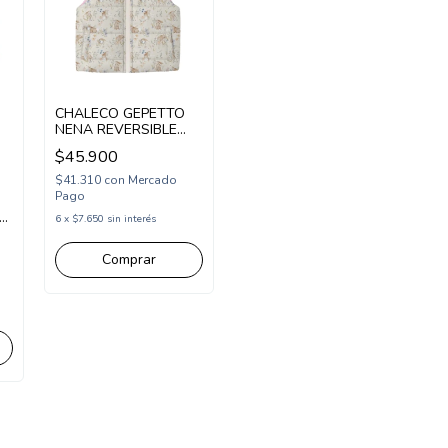
CHALECO GEPETTO
NENA REVERSIBLE
ESTAMPA FLORES Y
$45.900
CONEJITOS
(GT291154)
$41.310
con
Mercado
Pago
6
x
$7.650
sin interés
Comprar