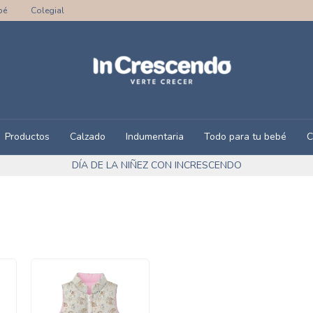
bé
Colegial
Productos
Calzado
Indumentaria
Todo para tu bebé
C
DÍA DE LA NIÑEZ CON INCRESCENDO