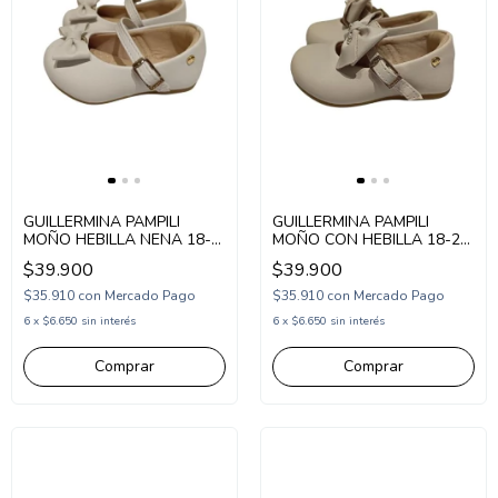
GUILLERMINA PAMPILI
GUILLERMINA PAMPILI
MOÑO HEBILLA NENA 18-
MOÑO CON HEBILLA 18-20
20 BLANCO (PM01068BL)
NUDE (PM01057ND)
$39.900
$39.900
$35.910
con
Mercado Pago
$35.910
con
Mercado Pago
6
x
$6.650
sin interés
6
x
$6.650
sin interés
Comprar
Comprar