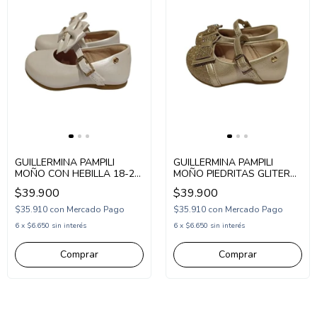
GUILLERMINA PAMPILI
GUILLERMINA PAMPILI
MOÑO CON HEBILLA 18-20
MOÑO PIEDRITAS GLITER
BLANCO (PM01057BL)
HEBILLA NENA 18-20
$39.900
$39.900
DORADO (PM01038DO)
$35.910
con
Mercado Pago
$35.910
con
Mercado Pago
6
x
$6.650
sin interés
6
x
$6.650
sin interés
Comprar
Comprar