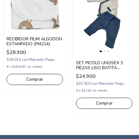
RECIBIDOR PILIM ALGODON
ESTAMPADO (PI4214)
$28.900
$26.010
con
Mercado Pago
SET PICOLO UNOSEX 3
6
x
$4.816,67
sin interés
PIEZAS LISO BATITA.
PANTALON Y GORRO
$24.900
(PC2670809)
$22.410
con
Mercado Pago
6
x
$4.150
sin interés
Comprar