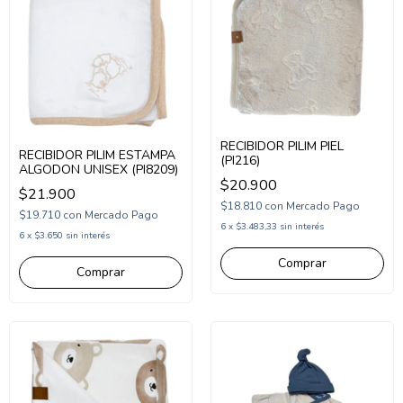
RECIBIDOR PILIM PIEL
RECIBIDOR PILIM ESTAMPA
(PI216)
ALGODON UNISEX (PI8209)
$20.900
$21.900
$18.810
con
Mercado Pago
$19.710
con
Mercado Pago
6
x
$3.483,33
sin interés
6
x
$3.650
sin interés
Comprar
Comprar