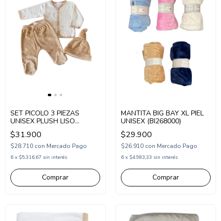
SET PICOLO 3 PIEZAS
MANTITA BIG BAY XL PIEL
UNISEX PLUSH LISO
UNISEX (BI268000)
(PC2636109)
$31.900
$29.900
$28.710
con
Mercado Pago
$26.910
con
Mercado Pago
6
x
$5.316,67
sin interés
6
x
$4.983,33
sin interés
Comprar
Comprar