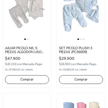
AJUAR PICOLO M/L 5
SET PICOLO PLUSH 3
PIEZAS ALGODON LISO
PIEZAS (PC36009)
(PC10110)
$47.900
$29.900
$43.110
con
Mercado Pago
$26.910
con
Mercado Pago
6
x
$7.983,33
sin interés
6
x
$4.983,33
sin interés
Comprar
Comprar