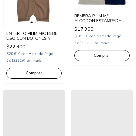
REMERA PILIM M/L
ALGODON ESTAMPADA
(PI251208)
$17.900
ENTERITO PILIM M/C BEBE
$16.110
con
Mercado Pago
LISO CON BOTONES Y
BANDANA ESTAMPADA
6
x
$2.983,33
sin interés
$22.900
(PI261130)
$20.610
con
Mercado Pago
Comprar
6
x
$3.816,67
sin interés
Comprar