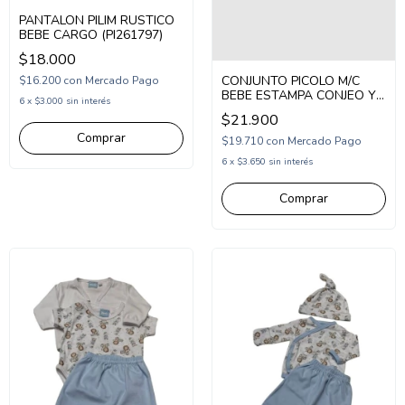
PANTALON PILIM RUSTICO
BEBE CARGO (PI261797)
$18.000
CONJUNTO PICOLO M/C
$16.200
con
Mercado Pago
BEBE ESTAMPA CONJEO Y
6
x
$3.000
sin interés
AVION (PC2677831)
$21.900
Comprar
$19.710
con
Mercado Pago
6
x
$3.650
sin interés
Comprar