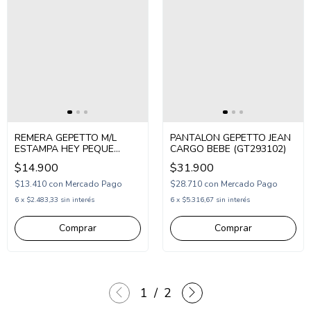
REMERA GEPETTO M/L
PANTALON GEPETTO JEAN
ESTAMPA HEY PEQUE
CARGO BEBE (GT293102)
(GT293300)
$14.900
$31.900
$13.410
con
Mercado Pago
$28.710
con
Mercado Pago
6
x
$2.483,33
sin interés
6
x
$5.316,67
sin interés
Comprar
Comprar
1
/
2