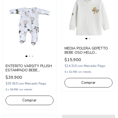
MEDIA POLERA GEPETTO
BEBE OSO HELLO
(GT293311)
$15.900
ENTERITO VARSITY PLUSH
$14.310
con
Mercado Pago
ESTAMPADO BEBE
6
x
$2.650
sin interés
(V265260)
$39.900
Comprar
$35.910
con
Mercado Pago
6
x
$6.650
sin interés
Comprar