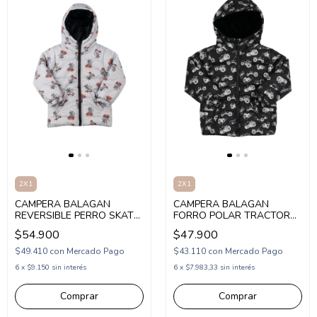
2X1
2X1
CAMPERA BALAGAN
CAMPERA BALAGAN
REVERSIBLE PERRO SKATE
FORRO POLAR TRACTOR
(BA263008)
(BA263007)
$54.900
$47.900
$49.410
con
Mercado Pago
$43.110
con
Mercado Pago
6
x
$9.150
sin interés
6
x
$7.983,33
sin interés
Comprar
Comprar