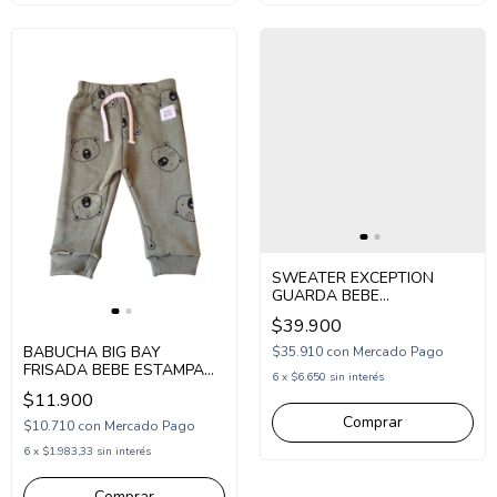
SWEATER EXCEPTION
GUARDA BEBE
(EX26BSW06)
$39.900
BABUCHA BIG BAY
$35.910
con
Mercado Pago
FRISADA BEBE ESTAMPA
6
x
$6.650
sin interés
OSOS (BI267112)
$11.900
Comprar
$10.710
con
Mercado Pago
6
x
$1.983,33
sin interés
Comprar