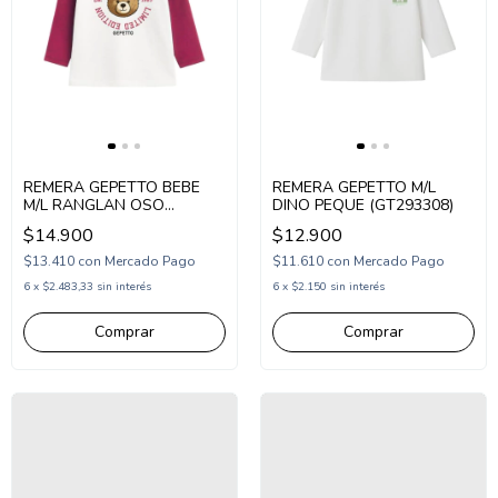
REMERA GEPETTO BEBE
REMERA GEPETTO M/L
M/L RANGLAN OSO
DINO PEQUE (GT293308)
(GT293309)
$14.900
$12.900
$13.410
con
Mercado Pago
$11.610
con
Mercado Pago
6
x
$2.483,33
sin interés
6
x
$2.150
sin interés
Comprar
Comprar