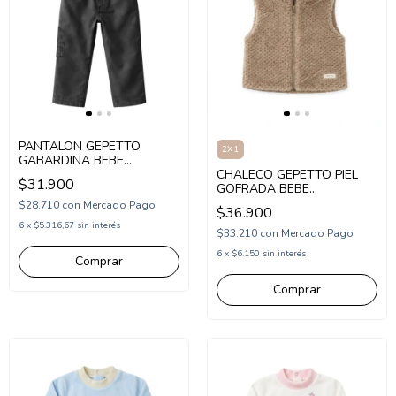
PANTALON GEPETTO
2X1
GABARDINA BEBE
(GT293106)
CHALECO GEPETTO PIEL
$31.900
GOFRADA BEBE
(GT292354)
$28.710
con
Mercado Pago
$36.900
6
x
$5.316,67
sin interés
$33.210
con
Mercado Pago
6
x
$6.150
sin interés
Comprar
Comprar