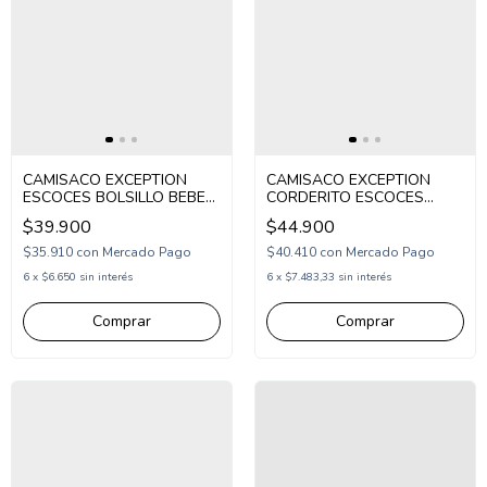
CAMISACO EXCEPTION
CAMISACO EXCEPTION
ESCOCES BOLSILLO BEBE
CORDERITO ESCOCES
(EX26BCA21)
BEBE (EX26BJK04)
$39.900
$44.900
$35.910
con
Mercado Pago
$40.410
con
Mercado Pago
6
x
$6.650
sin interés
6
x
$7.483,33
sin interés
Comprar
Comprar