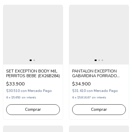
SET EXCEPTION BODY M/L
PANTALON EXCEPTION
PERRITOS BEBE (EX26B284)
GABARDINA FORRADO
CARGO BEBE (EX26BP34)
$33.900
$34.900
$30.510
con
Mercado Pago
$31.410
con
Mercado Pago
6
x
$5.650
sin interés
6
x
$5.816,67
sin interés
Comprar
Comprar