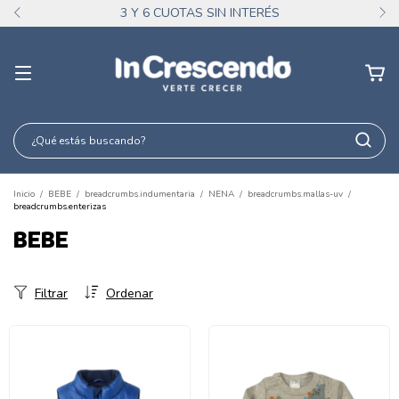
3 Y 6 CUOTAS SIN INTERÉS
Inicio
/
BEBE
/
breadcrumbs.indumentaria
/
NENA
/
breadcrumbs.mallas-uv
/
breadcrumbs.enterizas
BEBE
Filtrar
Ordenar