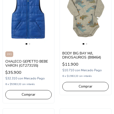
BODY BIG BAY M/L
2X1
DINOSAURIOS (BI8464)
CHALECO GEPETTO BEBE
$11.900
VARON (GT273155)
$10.710
con
Mercado Pago
$35.900
6
x
$1.983,33
sin interés
$32.310
con
Mercado Pago
6
x
$5.983,33
sin interés
Comprar
Comprar