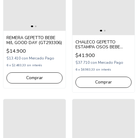
REMERA GEPETTO BEBE
CHALECO GEPETTO
M/L GOOD DAY (GT293306)
ESTAMPA OSOS BEBE
$14.900
(GT293155)
$41.900
$13.410
con
Mercado Pago
$37.710
con
Mercado Pago
6
x
$2.483,33
sin interés
6
x
$6.983,33
sin interés
Comprar
Comprar