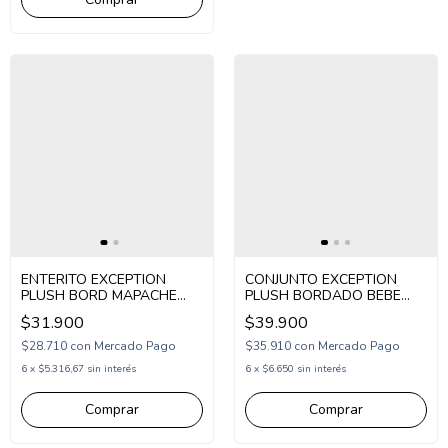
ENTERITO EXCEPTION
CONJUNTO EXCEPTION
PLUSH BORD MAPACHE
PLUSH BORDADO BEBE
BEBE (EX26BPU60)
(EX26BP256)
$31.900
$39.900
$28.710
con
Mercado Pago
$35.910
con
Mercado Pago
6
x
$5.316,67
sin interés
6
x
$6.650
sin interés
Comprar
Comprar