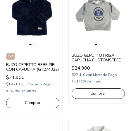
BUZO GEPETTO FRISA
2X1
CAPUCHA CUSTOMSPEED
BUZO GEPETTO BEBE PIEL
(GT273325)
$24.900
CON CAPUCHA (GT274322)
$22.410
con
Mercado Pago
$21.900
6
x
$4.150
sin interés
$19.710
con
Mercado Pago
6
x
$3.650
sin interés
Comprar
Comprar