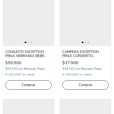
CONJUNTO EXCEPTION
CAMPERA EXCEPTION
FRISA NEBRASKA BEBE
FRISA CORDERITO
(EX26BU09)
BORDADA BEBE
$55.900
$37.900
(EX26BPOL8)
$50.310
con
Mercado Pago
$34.110
con
Mercado Pago
6
x
$9.316,67
sin interés
6
x
$6.316,67
sin interés
Comprar
Comprar