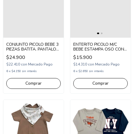
CONJUNTO PICOLO BEBE 3
ENTERITO PICOLO M/C
PIEZAS BATITA. PANTALON
BEBE ESTAMPA OSO CON
Y GORRO ESTAMPA
GORRA (PC2676464)
$24.900
$15.900
ELEFANTES (PC2677009)
$22.410
con
Mercado Pago
$14.310
con
Mercado Pago
6
x
$4.150
sin interés
6
x
$2.650
sin interés
Comprar
Comprar