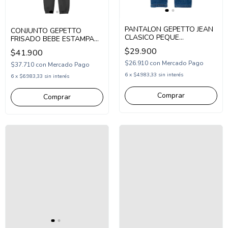
PANTALON GEPETTO JEAN
CONJUNTO GEPETTO
CLASICO PEQUE
FRISADO BEBE ESTAMPA
(GT263100)
ANIMALES EN MOTO
$29.900
$41.900
(GT293341)
$26.910
con
Mercado Pago
$37.710
con
Mercado Pago
6
x
$4.983,33
sin interés
6
x
$6.983,33
sin interés
Comprar
Comprar