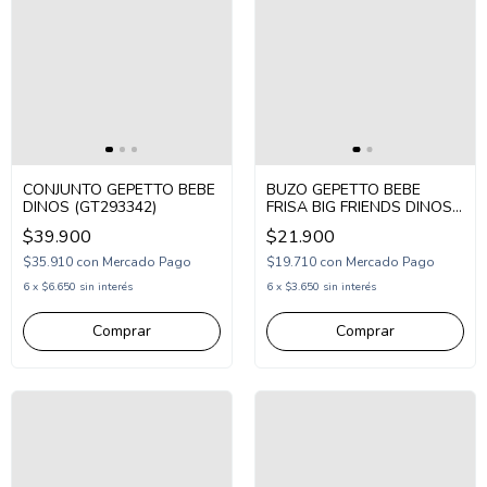
CONJUNTO GEPETTO BEBE
BUZO GEPETTO BEBE
DINOS (GT293342)
FRISA BIG FRIENDS DINOS
(GT293322)
$39.900
$21.900
$35.910
con
Mercado Pago
$19.710
con
Mercado Pago
6
x
$6.650
sin interés
6
x
$3.650
sin interés
Comprar
Comprar