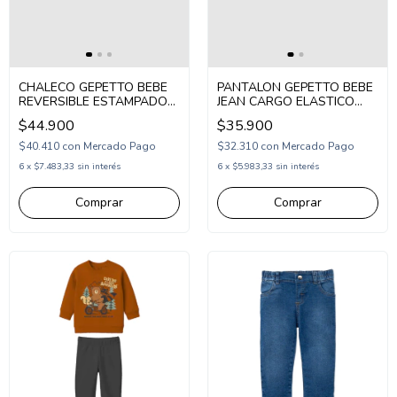
CHALECO GEPETTO BEBE
PANTALON GEPETTO BEBE
REVERSIBLE ESTAMPADO
JEAN CARGO ELASTICO
(GT293154)
PEQUE (GT293105)
$44.900
$35.900
$40.410
con
Mercado Pago
$32.310
con
Mercado Pago
6
x
$7.483,33
sin interés
6
x
$5.983,33
sin interés
Comprar
Comprar