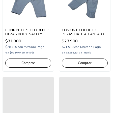
CONJUNTO PICOLO BEBE 3
CONJUNTO PICOLO 3
PIEZAS BODY. SACO Y
PIEZAS BATITA. PANTALON
PANTALON ESTAMPA
Y GORRO ESTAMPA
$31.900
$23.900
LEONES (PC2677432)
LEONES (PC2677409)
$28.710
con
Mercado Pago
$21.510
con
Mercado Pago
6
x
$5.316,67
sin interés
6
x
$3.983,33
sin interés
Comprar
Comprar