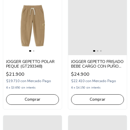
JOGGER GEPETTO POLAR
JOGGER GEPETTO FRISADO
PEQUE (GT293348)
BEBE CARGO CON PUÑO
LISO (GT293345)
$21.900
$24.900
$19.710
con
Mercado Pago
$22.410
con
Mercado Pago
6
x
$3.650
sin interés
6
x
$4.150
sin interés
Comprar
Comprar