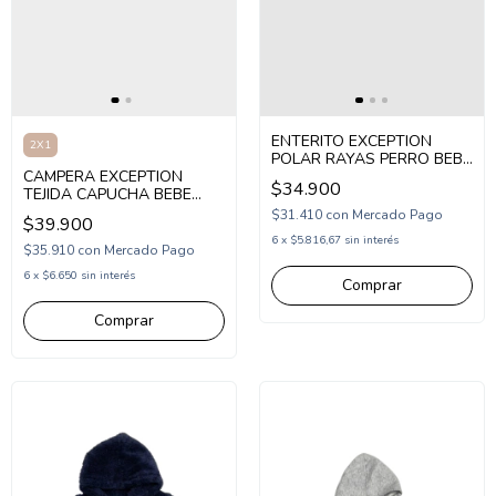
ENTERITO EXCEPTION
2X1
POLAR RAYAS PERRO BEBE
CAMPERA EXCEPTION
(EX26BO115)
$34.900
TEJIDA CAPUCHA BEBE
(EX26BSW07)
$31.410
con
Mercado Pago
$39.900
6
x
$5.816,67
sin interés
$35.910
con
Mercado Pago
6
x
$6.650
sin interés
Comprar
Comprar