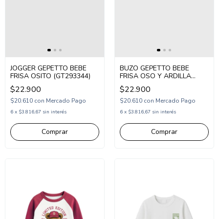
JOGGER GEPETTO BEBE
BUZO GEPETTO BEBE
FRISA OSITO (GT293344)
FRISA OSO Y ARDILLA
(GT293320)
$22.900
$22.900
$20.610
con
Mercado Pago
$20.610
con
Mercado Pago
6
x
$3.816,67
sin interés
6
x
$3.816,67
sin interés
Comprar
Comprar