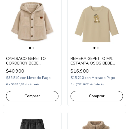
CAMISACO GEPETTO
REMERA GEPETTO M/L
CORDEROY BEBE
ESTAMPA OSOS BEBE
(GT294150)
(GT293304)
$40.900
$16.900
$36.810
con
Mercado Pago
$15.210
con
Mercado Pago
6
x
$6.816,67
sin interés
6
x
$2.816,67
sin interés
Comprar
Comprar