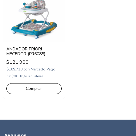
ANDADOR PRIORI
MECEDOR (PR6085)
$121.900
$109.710
con
Mercado Pago
6
x
$20.316,67
sin interés
Seguinos