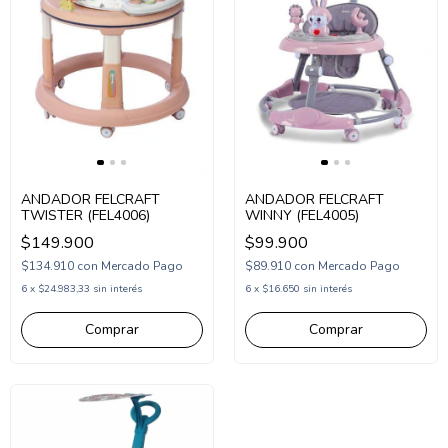
ANDADOR FELCRAFT
ANDADOR FELCRAFT
TWISTER (FEL4006)
WINNY (FEL4005)
$149.900
$99.900
$134.910
con
Mercado Pago
$89.910
con
Mercado Pago
6
x
$24.983,33
sin interés
6
x
$16.650
sin interés