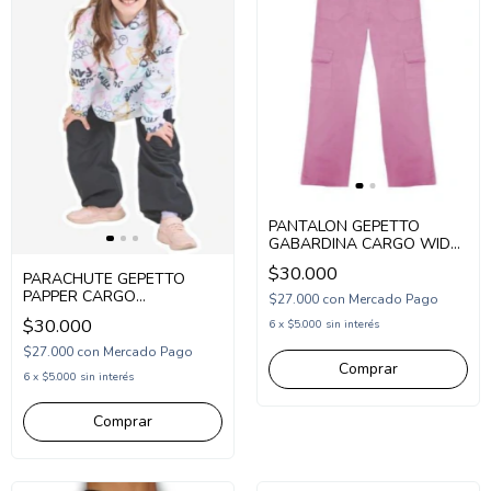
PANTALON GEPETTO
GABARDINA CARGO WIDE
LEG (GT255103)
$30.000
PARACHUTE GEPETTO
PAPPER CARGO
$27.000
con
Mercado Pago
(GT255104)
$30.000
6
x
$5.000
sin interés
$27.000
con
Mercado Pago
Comprar
6
x
$5.000
sin interés
Comprar