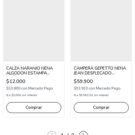
CALZA NARANJO NENA
CAMPERA GEPETTO NENA
ALGODON ESTAMPA
JEAN DESFLECADO
MOÑOS (NA264814)
(GT285150)
$12.000
$59.900
$10.800
con
Mercado Pago
$53.910
con
Mercado Pago
6
x
$2.000
sin interés
6
x
$9.983,33
sin interés
Comprar
Comprar