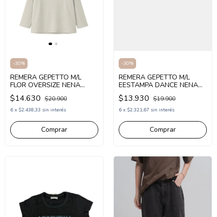
-
30
%
-
30
%
REMERA GEPETTO M/L
REMERA GEPETTO M/L
FLOR OVERSIZE NENA
EESTAMPA DANCE NENA
(GT295312)
(GT295304)
$14.630
$13.930
$20.900
$19.900
6
x
$2.438,33
sin interés
6
x
$2.321,67
sin interés
Comprar
Comprar