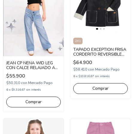
2X1
TAPADO EXCEPTION FRISA
CORDERITO REVERSIBLE
NENA (EX26MSU04)
$64.900
JEAN CP NENA WID LEG
CON CALCE RELAJADO A
$58.410
con
Mercado Pago
LA CADERA CON CINTO
$55.900
6
x
$10.816,67
sin interés
(CP252407)
$50.310
con
Mercado Pago
Comprar
6
x
$9.316,67
sin interés
Comprar