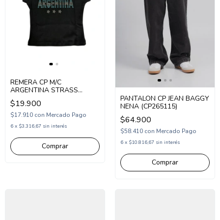
REMERA CP M/C
ARGENTINA STRASS
(CP265226)
PANTALON CP JEAN BAGGY
$19.900
NENA (CP265115)
$17.910
con
Mercado Pago
$64.900
6
x
$3.316,67
sin interés
$58.410
con
Mercado Pago
6
x
$10.816,67
sin interés
Comprar
Comprar