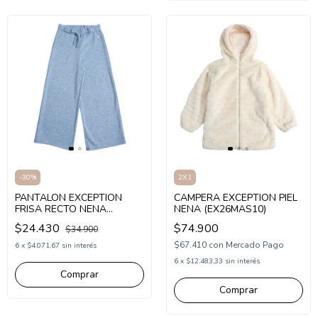
-
30
%
2X1
PANTALON EXCEPTION
CAMPERA EXCEPTION PIEL
FRISA RECTO NENA
NENA (EX26MAS10)
(EX26MPK96)
$24.430
$74.900
$34.900
$67.410
con
Mercado Pago
6
x
$4.071,67
sin interés
6
x
$12.483,33
sin interés
Comprar
Comprar