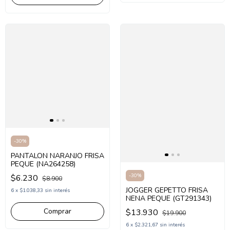
-
30
%
PANTALON NARANJO FRISA
PEQUE (NA264258)
-
30
%
$6.230
$8.900
JOGGER GEPETTO FRISA
6
x
$1.038,33
sin interés
NENA PEQUE (GT291343)
Comprar
$13.930
$19.900
6
x
$2.321,67
sin interés