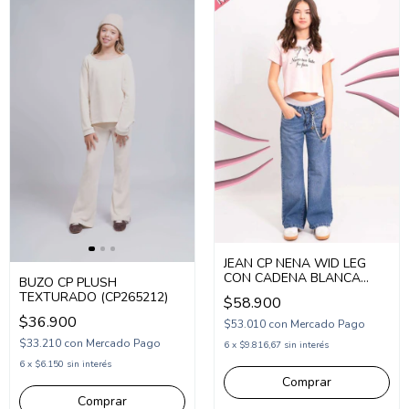
JEAN CP NENA WID LEG
CON CADENA BLANCA
BUZO CP PLUSH
(CP252410)
TEXTURADO (CP265212)
$58.900
$36.900
$53.010
con
Mercado Pago
$33.210
con
Mercado Pago
6
x
$9.816,67
sin interés
6
x
$6.150
sin interés
Comprar
Comprar