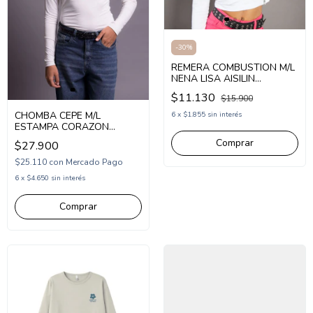
-
30
%
REMERA COMBUSTION M/L
NENA LISA AISILIN
(CB71541)
$11.130
$15.900
CHOMBA CEPE M/L
6
x
$1.855
sin interés
ESTAMPA CORAZON
(CP265217)
Comprar
$27.900
$25.110
con
Mercado Pago
6
x
$4.650
sin interés
Comprar