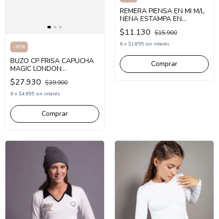
REMERA PIENSA EN MI M/L
NENA ESTAMPA EN
MANGAS (PM245621)
$11.130
$15.900
6
x
$1.855
sin interés
-
30
%
BUZO CP FRISA CAPUCHA
Comprar
MAGIC LONDON
(CP253200)
$27.930
$39.900
6
x
$4.655
sin interés
Comprar