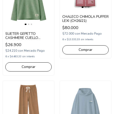
CHALECO CHIMOLA PUFFER
LEXI (CH26J21)
$80.000
SUETER GEPETTO
$72.000
con
Mercado Pago
CASHMERE CUELLO
6
x
$13.333,33
sin interés
REDONDO (GT295327)
$26.900
Comprar
$24.210
con
Mercado Pago
6
x
$4.483,33
sin interés
Comprar