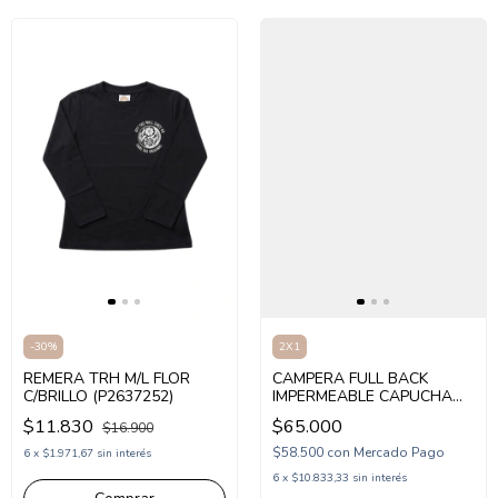
-
30
%
2X1
REMERA TRH M/L FLOR
CAMPERA FULL BACK
C/BRILLO (P2637252)
IMPERMEABLE CAPUCHA
NENA (FB26B256)
$11.830
$65.000
$16.900
$58.500
con
Mercado Pago
6
x
$1.971,67
sin interés
6
x
$10.833,33
sin interés