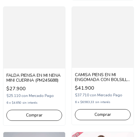
CAMISA PIENS EN MI
FALDA PIENSA EN MI NENA
ENGOMADA CON BOLSILLO
MINI CUERINA (PM245688)
(PM245671)
$41.900
$27.900
$37.710
con
Mercado Pago
$25.110
con
Mercado Pago
6
x
$6.983,33
sin interés
6
x
$4.650
sin interés
Comprar
Comprar