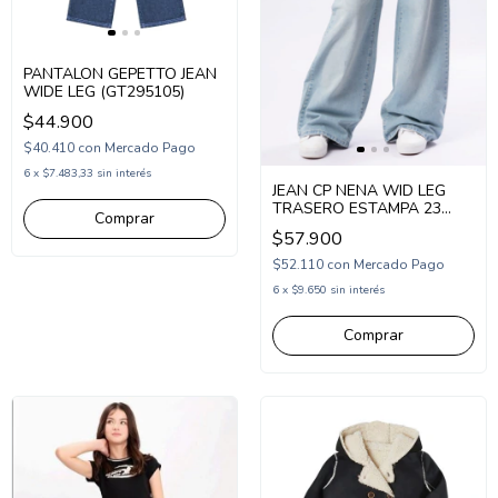
PANTALON GEPETTO JEAN
WIDE LEG (GT295105)
$44.900
$40.410
con
Mercado Pago
6
x
$7.483,33
sin interés
JEAN CP NENA WID LEG
TRASERO ESTAMPA 23
Comprar
(CP264401)
$57.900
$52.110
con
Mercado Pago
6
x
$9.650
sin interés
Comprar