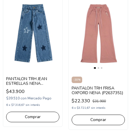
PANTALON TRH JEAN
-
30
%
ESTRELLAS NENA
(P2637357)
PANTALON TRH FRISA
$43.900
OXFORD NENA (P2637351)
$39.510
con
Mercado Pago
$22.330
$31.900
6
x
$7.316,67
sin interés
6
x
$3.721,67
sin interés
Comprar
Comprar