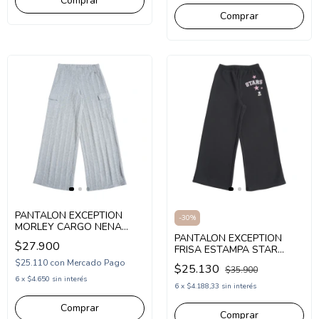
Comprar
Comprar
PANTALON EXCEPTION
-
30
%
MORLEY CARGO NENA
(EX26MPK94)
PANTALON EXCEPTION
$27.900
FRISA ESTAMPA STAR
NENA (EX26MPK02)
$25.110
con
Mercado Pago
$25.130
$35.900
6
x
$4.650
sin interés
6
x
$4.188,33
sin interés
Comprar
Comprar