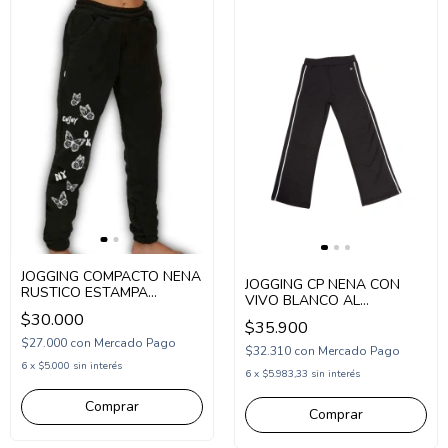
JOGGING COMPACTO NENA
JOGGING CP NENA CON
RUSTICO ESTAMPA
VIVO BLANCO AL
MARIPOSAS (COM253278)
COSTADO (CP264417)
$30.000
$35.900
$27.000
con
Mercado Pago
$32.310
con
Mercado Pago
6
x
$5.000
sin interés
6
x
$5.983,33
sin interés
Comprar
Comprar