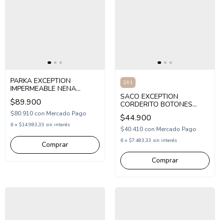
PARKA EXCEPTION
2X1
IMPERMEABLE NENA
(EX26MOPT6)
SACO EXCEPTION
$89.900
CORDERITO BOTONES
NENA (EX26MAS08)
$80.910
con
Mercado Pago
$44.900
6
x
$14.983,33
sin interés
$40.410
con
Mercado Pago
6
x
$7.483,33
sin interés
Comprar
Comprar