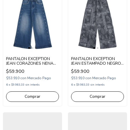
PANTALON EXCEPTION
PANTALON EXCEPTION
JEAN CORAZONES NENA
JEAN ESTAMPADO NEGRO
(EX26MP93)
NENA (EX26MP89)
$59.900
$59.900
$53.910
con
Mercado Pago
$53.910
con
Mercado Pago
6
x
$9.983,33
sin interés
6
x
$9.983,33
sin interés
Comprar
Comprar