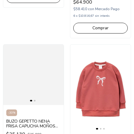
$64.900
$58.410
con
Mercado Pago
6
x
$10.816,67
sin interés
Comprar
-
30
%
BUZO GEPETTO NENA
FRISA CAPUCHA MOÑOS
(GT295321)