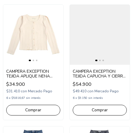
CAMPERA EXCEPTION
CAMPERA EXCEPTION
TEJIDA APLIQUE NENA
TEJIDA CAPUCHA Y CIERRE
(EX26MTS27)
NENA (EX26MSW37)
$34.900
$54.900
$31.410
con
Mercado Pago
$49.410
con
Mercado Pago
6
x
$5.816,67
sin interés
6
x
$9.150
sin interés
Comprar
Comprar