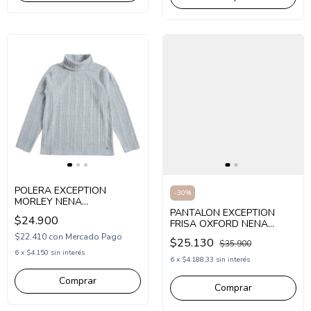
POLERA EXCEPTION
-
30
%
MORLEY NENA
(EX26MBT01)
PANTALON EXCEPTION
$24.900
FRISA OXFORD NENA
(EX26MPK98)
$22.410
con
Mercado Pago
$25.130
$35.900
6
x
$4.150
sin interés
6
x
$4.188,33
sin interés
Comprar
Comprar