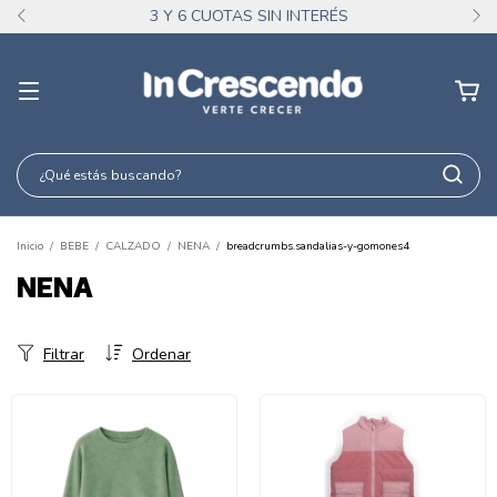
3 Y 6 CUOTAS SIN INTERÉS
Inicio
/
BEBE
/
CALZADO
/
NENA
/
breadcrumbs.sandalias-y-gomones4
NENA
Filtrar
Ordenar