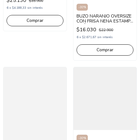
$25.130
$35.900
-
30
%
6
x
$4.188,33
sin interés
BUZO NARANJO OVERSIZE
Comprar
CON FRISA NENA ESTAMPA
MOÑOS (NA264862)
$16.030
$22.900
6
x
$2.671,67
sin interés
Comprar
-
30
%