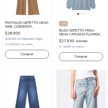
PANTALON GEPETTO NENA
-
30
%
SIMIL CORDEROY
(GT295340)
BUZO GEPETTO FRISA
$28.900
NENA CAPUSHA FLOWERS
(GT295323)
$26.010
con
Mercado Pago
$27.930
$39.900
6
x
$4.816,67
sin interés
6
x
$4.655
sin interés
Comprar
Comprar