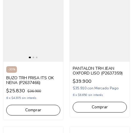
PANTALON TRH JEAN
-
30
%
OXFORD LISO (P2637359)
BUZO TRH FRISA ITS OK
$39.900
NENA (P2637466)
$35.910
con
Mercado Pago
$25.830
$36.900
6
x
$6.650
sin interés
6
x
$4.305
sin interés
Comprar
Comprar