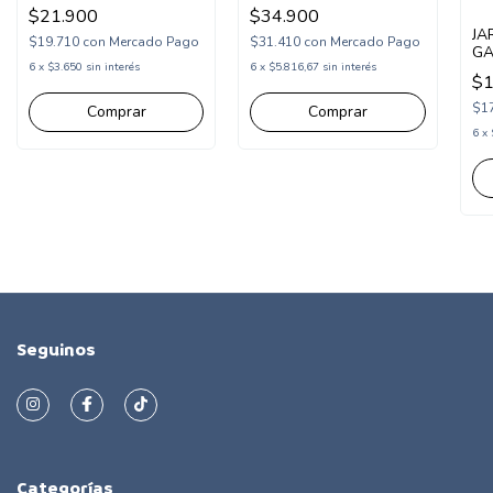
PEQUE (GT291330)
$21.900
$34.900
JA
$19.710
con
Mercado Pago
$31.410
con
Mercado Pago
GA
6
x
$3.650
sin interés
6
x
$5.816,67
sin interés
$1
$1
Comprar
Comprar
6
x
Seguinos
Categorías