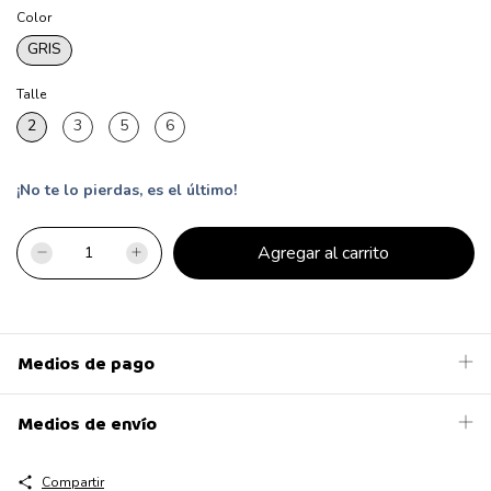
Color
GRIS
Talle
2
3
5
6
¡No te lo pierdas, es el último!
Medios de pago
Medios de envío
Compartir