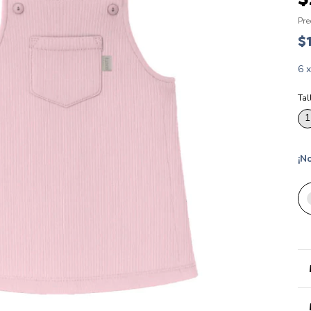
Pre
$
6
Tal
1
¡No