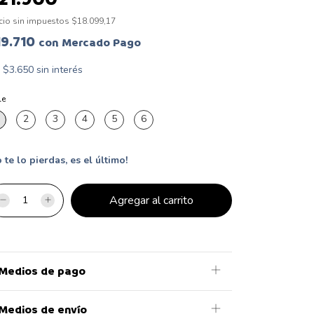
cio sin impuestos
$18.099,17
19.710
con
Mercado Pago
x
$3.650
sin interés
le
2
3
4
5
6
 te lo pierdas, es el último!
Medios de pago
Medios de envío