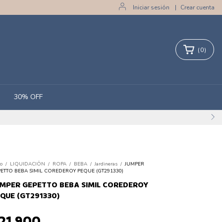
Iniciar sesión
|
Crear cuenta
(
0
)
30% OFF
io
/
LIQUIDACIÓN
/
ROPA
/
BEBA
/
Jardineras
/
JUMPER
ETTO BEBA SIMIL COREDEROY PEQUE (GT291330)
MPER GEPETTO BEBA SIMIL COREDEROY
QUE (GT291330)
21.900