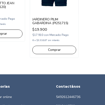
TTO JEAN
120)
rcado Pago
JARDINERO PILIM
GABARDINA (PI251715)
nterés
$19.900
prar
$17.910
con
Mercado Pago
6
x
$3.316,67
sin interés
Comprar
orías
Contactános
r online
5492612446736