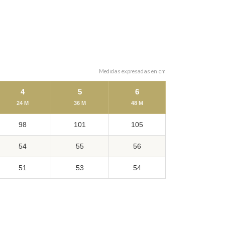
Medidas expresadas en cm
4
5
6
24 M
36 M
48 M
98
101
105
54
55
56
51
53
54