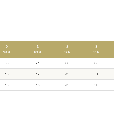
0
1
2
3
3/6 M
6/9 M
12 M
18 M
68
74
80
86
45
47
49
51
46
48
49
50