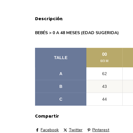
Descripción
BEBÉS > 0 A 48 MESES (EDAD SUGERIDA)
00
TALLE
0/3 M
A
62
B
43
C
44
Compartir
Facebook
Twitter
Pinterest