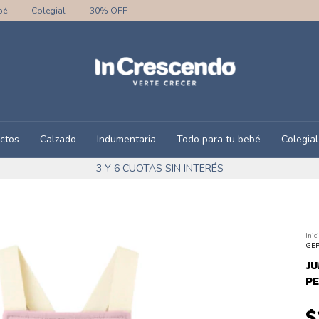
bé
Colegial
30% OFF
ctos
Calzado
Indumentaria
Todo para tu bebé
Colegial
3 Y 6 CUOTAS SIN INTERÉS
Inic
GEP
JU
PE
$