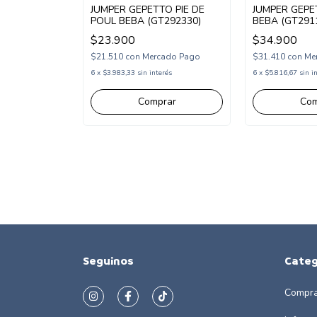
JUMPER GEPETTO PIE DE
JUMPER GEPE
POUL BEBA (GT292330)
BEBA (GT291
$23.900
$34.900
$21.510
con
Mercado Pago
$31.410
con
Me
6
x
$3.983,33
sin interés
6
x
$5.816,67
sin i
Comprar
Com
Seguinos
Categ
Compra