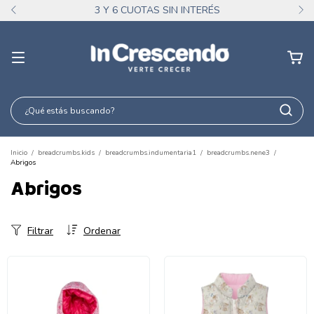
3 Y 6 CUOTAS SIN INTERÉS
Inicio
/
breadcrumbs.kids
/
breadcrumbs.indumentaria1
/
breadcrumbs.nene3
/
Abrigos
Abrigos
Filtrar
Ordenar