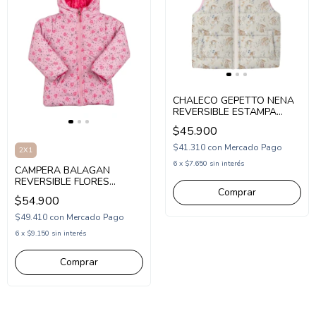
CHALECO GEPETTO NENA
REVERSIBLE ESTAMPA
FLORES Y CONEJITOS
$45.900
(GT291154)
$41.310
con
Mercado Pago
2X1
6
x
$7.650
sin interés
CAMPERA BALAGAN
REVERSIBLE FLORES
Comprar
(BA263006)
$54.900
$49.410
con
Mercado Pago
6
x
$9.150
sin interés
Comprar