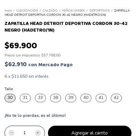
Inicio
/
LIQUIDACIÓN
/
CALZADO
/
NIÑOS UNISEX
/
DEPORTIVOS
/
ZAPATILLA
HEAD DETROIT DEPORTIVA CORDON 30-42 NEGRO (HADETRO/1N)
ZAPATILLA HEAD DETROIT DEPORTIVA CORDON 30-42
NEGRO (HADETRO/1N)
$69.900
Precio sin impuestos
$57.768,60
$62.910
con
Mercado Pago
6
x
$11.650
sin interés
Talle
30
31
33
38
39
40
41
42
¡No te lo pierdas, es el último!