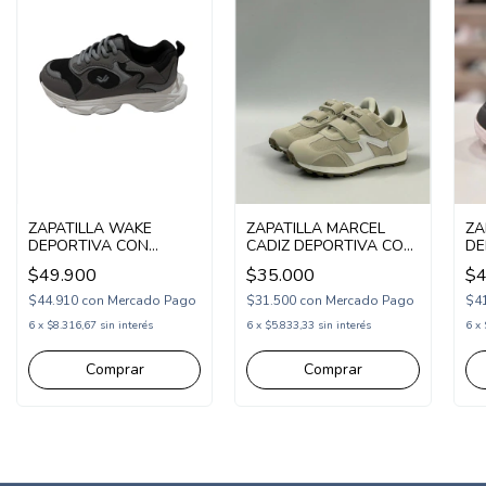
ZAPATILLA WAKE
ZAPATILLA MARCEL
ZA
DEPORTIVA CON
CADIZ DEPORTIVA CON
DE
CORDON 28-34
DOS ABROJOS 31-36
EL
$49.900
$35.000
$4
(1WK432)
(1MCADIZ)
(W
$44.910
con
Mercado Pago
$31.500
con
Mercado Pago
$4
6
x
$8.316,67
sin interés
6
x
$5.833,33
sin interés
6
x
Comprar
Comprar