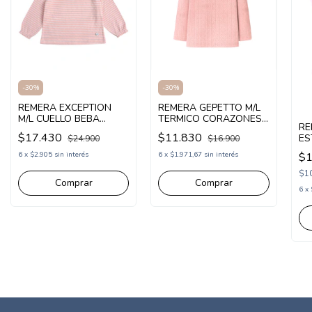
-
30
%
-
30
%
REMERA EXCEPTION
REMERA GEPETTO M/L
M/L CUELLO BEBA
TERMICO CORAZONES
RE
(EX26BTS45)
PEQUE (GT291311)
$17.430
$11.830
ES
$24.900
$16.900
(G
$1
6
x
$2.905
sin interés
6
x
$1.971,67
sin interés
$1
Comprar
Comprar
6
x