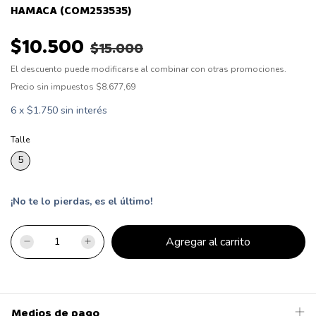
HAMACA (COM253535)
$10.500
$15.000
El descuento puede modificarse al combinar con otras promociones.
Precio sin impuestos
$8.677,69
6
x
$1.750
sin interés
Talle
5
¡No te lo pierdas, es el último!
Medios de pago