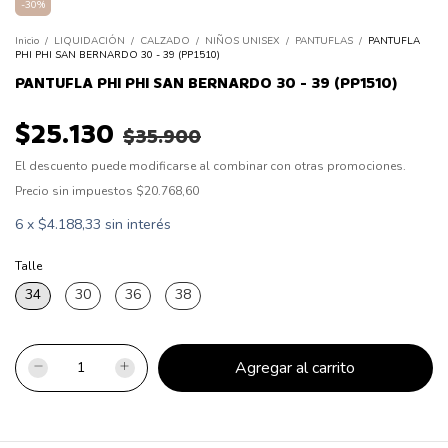
-
30
%
Inicio
/
LIQUIDACIÓN
/
CALZADO
/
NIÑOS UNISEX
/
PANTUFLAS
/
PANTUFLA
PHI PHI SAN BERNARDO 30 - 39 (PP1510)
PANTUFLA PHI PHI SAN BERNARDO 30 - 39 (PP1510)
$25.130
$35.900
El descuento puede modificarse al combinar con otras promociones.
Precio sin impuestos
$20.768,60
6
x
$4.188,33
sin interés
Talle
34
30
36
38