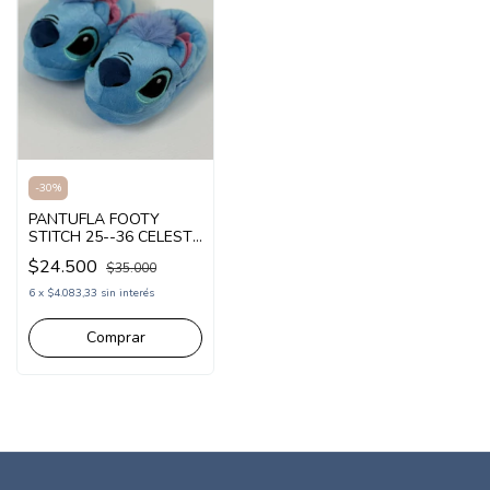
-
30
%
PANTUFLA FOOTY
STITCH 25--36 CELESTE
(1PST6113)
$24.500
$35.000
6
x
$4.083,33
sin interés
Comprar